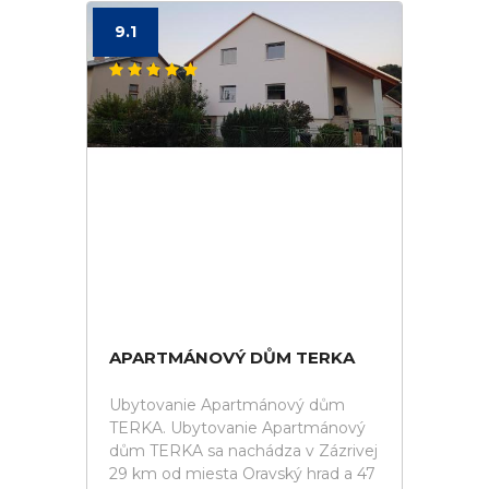
9.1
APARTMÁNOVÝ DŮM TERKA
Ubytovanie Apartmánový dům
TERKA. Ubytovanie Apartmánový
dům TERKA sa nachádza v Zázrivej
29 km od miesta Oravský hrad a 47