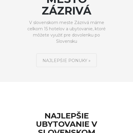
ZÁZRIVÁ
V slovenskom meste Zázrivá máme
celkom 15 hotelov a ubytovanie, ktoré
môžete využiť pre dovolenku po
Slovensku
NAJLEPŠIE PONUKY »
NAJLEPŠIE
UBYTOVANIE V
SLOVENSKOM