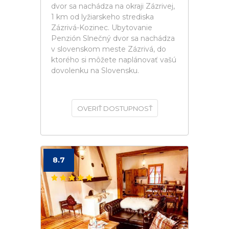
dvor sa nachádza na okraji Zázrivej,
1 km od lyžiarskeho strediska
Zázrivá-Kozinec. Ubytovanie
Penzión Slnečný dvor sa nachádza
v slovenskom meste Zázrivá, do
ktorého si môžete naplánovať vašú
dovolenku na Slovensku.
OVERIŤ DOSTUPNOSŤ
8.7