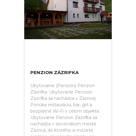
PENZION ZÁZRIFKA
Ubytovanie (Penzión) Penzion
Zázrifka. Ubytovanie Penzion
Zázrifka sa nachádza v Zázrivej.
Ponúka reštauráciu, bar, gril a
bezplatné Wi-Fi v celom objekte.
Ubytovanie Penzion Zázrifka sa
nachádza v slovenskom meste
Zázrivá, do ktorého si môžete