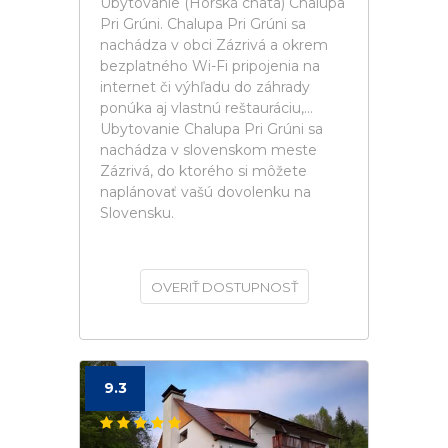
Ubytovanie (Horská chata) Chalupa
Pri Grúni. Chalupa Pri Grúni sa
nachádza v obci Zázrivá a okrem
bezplatného Wi-Fi pripojenia na
internet či výhľadu do záhrady
ponúka aj vlastnú reštauráciu,...
Ubytovanie Chalupa Pri Grúni sa
nachádza v slovenskom meste
Zázrivá, do ktorého si môžete
naplánovať vašú dovolenku na
Slovensku.
OVERIŤ DOSTUPNOSŤ
9.3