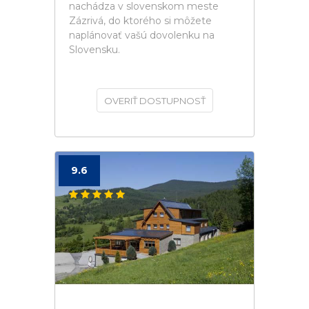
nachádza v slovenskom meste
Zázrivá, do ktorého si môžete
naplánovať vašú dovolenku na
Slovensku.
OVERIŤ DOSTUPNOSŤ
9.6