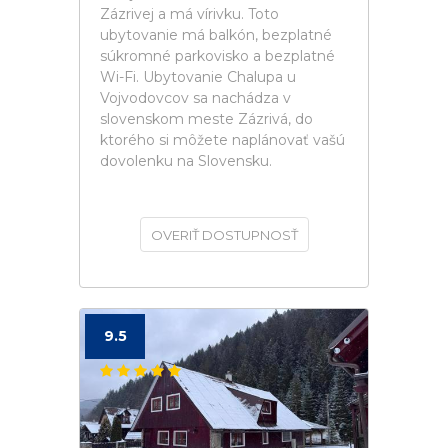
Zázrivej a má vírivku. Toto
ubytovanie má balkón, bezplatné
súkromné parkovisko a bezplatné
Wi-Fi. Ubytovanie Chalupa u
Vojvodovcov sa nachádza v
slovenskom meste Zázrivá, do
ktorého si môžete naplánovať vašú
dovolenku na Slovensku.
OVERIŤ DOSTUPNOSŤ
9.5