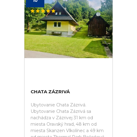
10
CHATA ZÁZRIVÁ
Ubytovanie Chata Zázrivá.
Ubytovanie Chata Zázrivá sa
nachádza v Zázrivej 31 km od
miesta Oravský hrad, 48 km od
miesta Skanzen Vlkolínec a 49 km