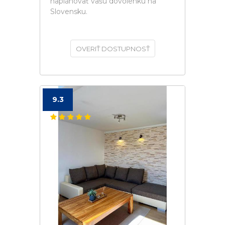
naplánovať vašú dovolenku na
Slovensku.
OVERIŤ DOSTUPNOSŤ
9.3