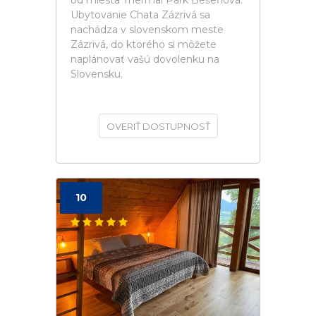
od miesta Thermal Park Bešeňová.
Ubytovanie Chata Zázrivá sa
nachádza v slovenskom meste
Zázrivá, do ktorého si môžete
naplánovať vašú dovolenku na
Slovensku.
OVERIŤ DOSTUPNOSŤ
10