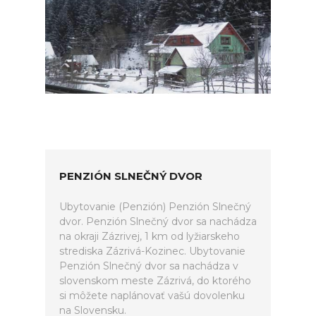
PENZIÓN SLNEČNÝ DVOR
Ubytovanie (Penzión) Penzión Slnečný
dvor. Penzión Slnečný dvor sa nachádza
na okraji Zázrivej, 1 km od lyžiarskeho
strediska Zázrivá-Kozinec. Ubytovanie
Penzión Slnečný dvor sa nachádza v
slovenskom meste Zázrivá, do ktorého
si môžete naplánovať vašú dovolenku
na Slovensku.