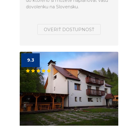
do ktorého si môžete naplánovať vašú
dovolenku na Slovensku.
OVERIŤ DOSTUPNOSŤ
9.3