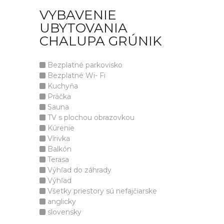
VYBAVENIE
UBYTOVANIA
CHALUPA GRÚNIK
Bezplatné parkovisko
Bezplatné Wi- Fi
Kuchyňa
Práčka
Sauna
TV s plochou obrazovkou
Kúrenie
Vírivka
Balkón
Terasa
Výhľad do záhrady
Výhľad
Všetky priestory sú nefajčiarske
anglicky
slovensky