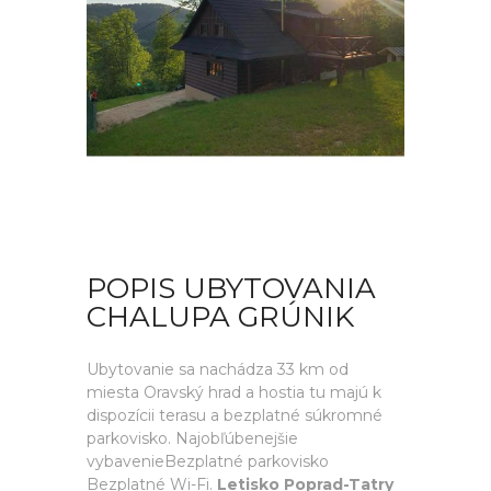
POPIS UBYTOVANIA
CHALUPA GRÚNIK
Ubytovanie sa nachádza 33 km od
miesta Oravský hrad a hostia tu majú k
dispozícii terasu a bezplatné súkromné
parkovisko. Najobľúbenejšie
vybavenieBezplatné parkovisko
Bezplatné Wi-Fi.
Letisko Poprad-Tatry