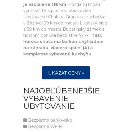
je vzdialené 118 km
. Hostia tu môžu
využívať TV s plochou obrazovkou.
Ubytovanie Chalupa Grúnik sa nachádza
v Zázrivej 39 km od miesta Likavský hrad
a 39 km od miesta Budatínsky zámok a
hosťom ponúka bezplatné Wi-Fi.
Táto
horská chata má balkón s výhľadom
na záhradu, viacero spální (4) a
kompletne vybavenú kuchyňu
.
UKÁZAT CENY »
NAJOBĽÚBENEJŠIE
VYBAVENIE
UBYTOVANIE
Bezplatné parkovisko
Bezplatné Wi- Fi