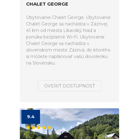
CHALET GEORGE
Ubytovanie Chalet George. Ubytovanie
Chalet George sa nachádza v Zázrivej
41 km od miesta Likavský hrad a
ponúka bezplatné Wi-Fi. Ubytovanie
Chalet George sa nachádza v
slovenskom meste Zázrivá, do ktorého
si môžete naplánovať vašú dovolenku
na Slovensku.
OVERIŤ DOSTUPNOSŤ
9.4