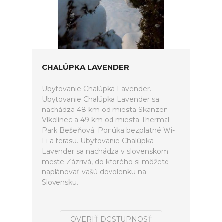
CHALÚPKA LAVENDER
Ubytovanie Chalúpka Lavender.
Ubytovanie Chalúpka Lavender sa
nachádza 48 km od miesta Skanzen
Vlkolínec a 49 km od miesta Thermal
Park Bešeňová. Ponúka bezplatné Wi-
Fi a terasu. Ubytovanie Chalúpka
Lavender sa nachádza v slovenskom
meste Zázrivá, do ktorého si môžete
naplánovať vašú dovolenku na
Slovensku.
OVERIŤ DOSTUPNOSŤ