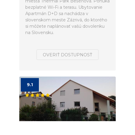
miesta Thermal Park Bešeňová. Ponúka
bezplatné Wi-Fi a terasu. Ubytovanie
Apartmán D+D sa nachádza v
slovenskom meste Zázrivá, do ktorého
si môžete naplánovať vašú dovolenku
na Slovensku.
OVERIŤ DOSTUPNOSŤ
9.1