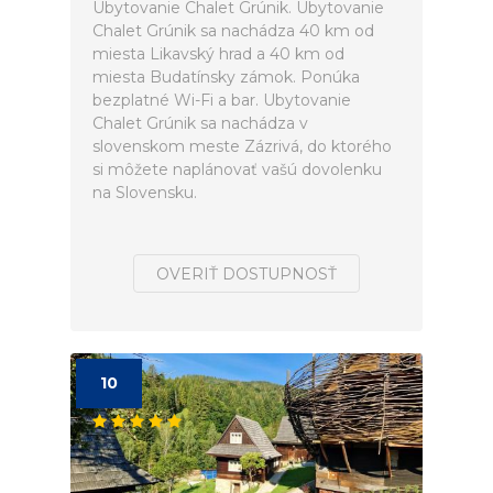
Ubytovanie Chalet Grúnik. Ubytovanie
Chalet Grúnik sa nachádza 40 km od
miesta Likavský hrad a 40 km od
miesta Budatínsky zámok. Ponúka
bezplatné Wi-Fi a bar. Ubytovanie
Chalet Grúnik sa nachádza v
slovenskom meste Zázrivá, do ktorého
si môžete naplánovať vašú dovolenku
na Slovensku.
OVERIŤ DOSTUPNOSŤ
10