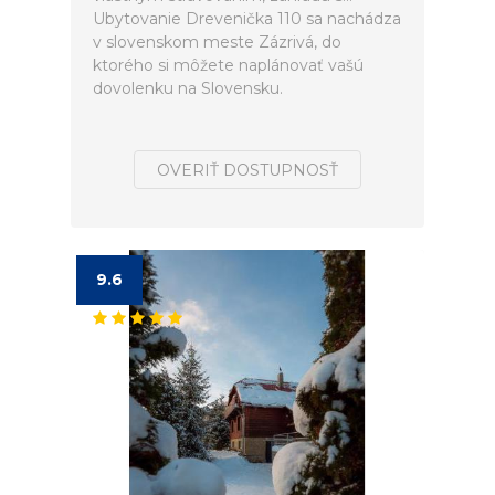
Ubytovanie Drevenička 110 sa nachádza
v slovenskom meste Zázrivá, do
ktorého si môžete naplánovať vašú
dovolenku na Slovensku.
OVERIŤ DOSTUPNOSŤ
9.6