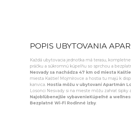
POPIS UBYTOVANIA APA
Každá ubytovacia jednotka má terasu, kompletne 
práčku a súkromnú kúpeľňu so sprchou a bezplatn
Nesvady sa nachádza 47 km od miesta Kaštie
miesta Kaštieľ Mojmírovce a hostia tu majú k dispo
kanvica.
Hostia môžu v ubytovaní Apartmán Los
Losonci Nesvady si na mieste môžu zahrať šipky a v
Najobľúbenejšie vybavenieKúpeľné a wellness
Bezplatné Wi-Fi Rodinné izby
.