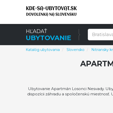
HĽADAŤ
UBYTOVANIE
Katalóg ubytovania
Slovensko
Nitriansky kr
APARTM
Ubytovanie Apartmán Losonci Nesvady. Ubyt
dispozícii záhradu a spoločenskú miestnosť