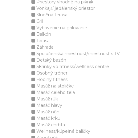
Priestory vhodné na piknik
Vonkajší jedálenský priestor
Slnečná terasa
Gril
Vybavenie na grilovanie
Balkón
Terasa
Záhrada
Spoločenská miestnosť/miestnosť s TV
Detský bazén
Skrinky vo fitness/wellness centre
Osobný tréner
Hodiny fitness
Masáž na stoličke
Masáž celého tela
Masáž rúk
Masáž hlavy
Masáž nôh
Masáž krku
Masáž chrbta
Wellness/kúpeľné balíčky
Kúpeľ nôh