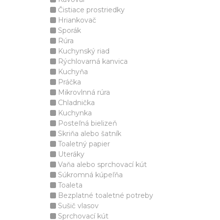
Čistiace prostriedky
Hriankovač
Sporák
Rúra
Kuchynský riad
Rýchlovarná kanvica
Kuchyňa
Práčka
Mikrovlnná rúra
Chladnička
Kuchynka
Posteľná bielizeň
Skriňa alebo šatník
Toaletný papier
Uteráky
Vaňa alebo sprchovací kút
Súkromná kúpeľňa
Toaleta
Bezplatné toaletné potreby
Sušič vlasov
Sprchovací kút