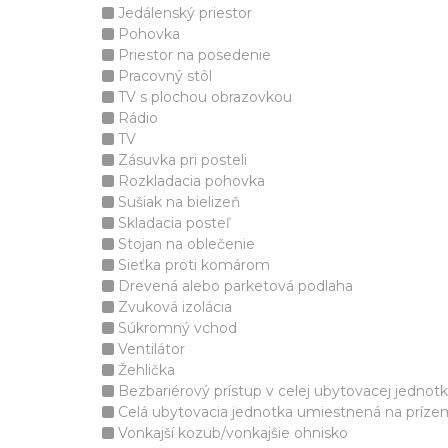
Jedálenský priestor
Pohovka
Priestor na posedenie
Pracovný stôl
TV s plochou obrazovkou
Rádio
TV
Zásuvka pri posteli
Rozkladacia pohovka
Sušiak na bielizeň
Skladacia posteľ
Stojan na oblečenie
Sieťka proti komárom
Drevená alebo parketová podlaha
Zvuková izolácia
Súkromný vchod
Ventilátor
Žehlička
Bezbariérový prístup v celej ubytovacej jednot
Celá ubytovacia jednotka umiestnená na príze
Vonkajší kozub/vonkajšie ohnisko