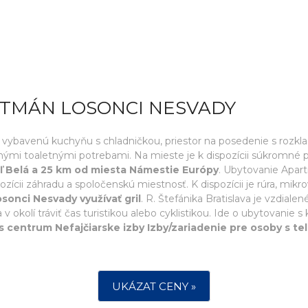
RTMÁN LOSONCI NESVADY
vybavenú kuchyňu s chladničkou, priestor na posedenie s rozkl
ými toaletnými potrebami. Na mieste je k dispozícii súkromné 
ľ Belá a 25 km od miesta Námestie Európy
. Ubytovanie Apa
zícii záhradu a spoločenskú miestnosť. K dispozícii je rúra, mikro
onci Nesvady využívať gril
. R. Štefánika Bratislava je vzdiale
 okolí tráviť čas turistikou alebo cyklistikou. Ide o ubytovanie 
 centrum Nefajčiarske izby Izby/zariadenie pre osoby s t
UKÁZAT CENY »