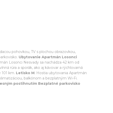
adacou pohovkou, TV s plochou obrazovkou,
parkovisko.
Ubytovanie Apartmán Losonci
rtmán Losonci Nesvady sa nachádza 42 km od
vlnná rúra a sporák, ako aj kávovar a rýchlovarná
né 101 km.
Letisko M
. Hostia ubytovania Apartmán
s klimatizáciou, balkónom a bezplatným Wi-Fi.
elesným postihnutím Bezplatné parkovisko