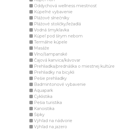
Oddychová wellness miestnosť
Kúpeľné vybavenie
Plážové slnečníky
Plážové stoličky/ležadlá
Vodná šmykľavka
Kúpeľ pod šírym nebom
Termálne kúpele
Masáže
Víno/šampanské
Čajová kanvica/kávovar
Prehliadka/prednáška o miestnej kultúre
Prehliadky na bicykli
Pešie prehliadky
Badmintonové vybavenie
Aquapark
Cyklistika
Pešia turistika
Kanoistika
Šípky
Výhľad na nádvorie
Výhľad na jazero