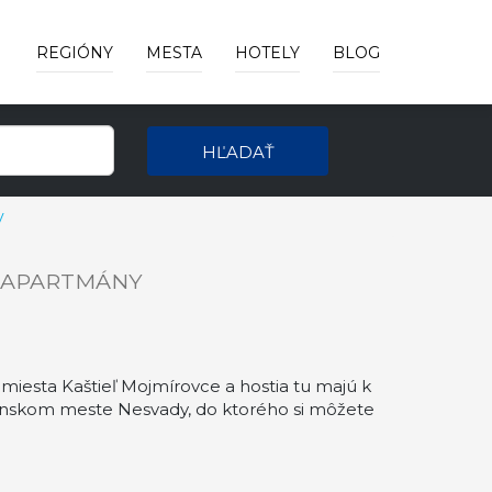
REGIÓNY
MESTA
HOTELY
BLOG
HĽADAŤ
y
 APARTMÁNY
esta Kaštieľ Mojmírovce a hostia tu majú k
venskom meste Nesvady, do ktorého si môžete