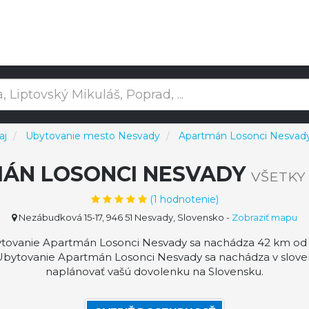
aj
Ubytovanie mesto Nesvady
Apartmán Losonci Nesvad
ÁN LOSONCI NESVADY
VŠETKY
(
1
hodnotenie)
Nezábudková 15-17, 946 51 Nesvady, Slovensko
-
Zobraziť mapu
ovanie Apartmán Losonci Nesvady sa nachádza 42 km od mi
. Ubytovanie Apartmán Losonci Nesvady sa nachádza v slo
naplánovať vašú dovolenku na Slovensku.