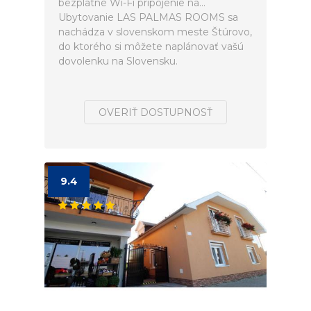
bezplatné Wi-Fi pripojenie na...
Ubytovanie LAS PALMAS ROOMS sa
nachádza v slovenskom meste Štúrovo,
do ktorého si môžete naplánovať vašú
dovolenku na Slovensku.
OVERIŤ DOSTUPNOSŤ
9.4