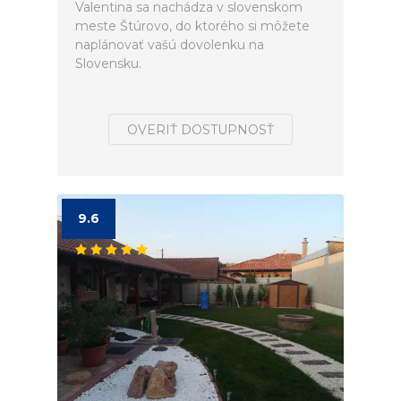
Valentina sa nachádza v slovenskom
meste Štúrovo, do ktorého si môžete
naplánovať vašú dovolenku na
Slovensku.
OVERIŤ DOSTUPNOSŤ
9.6