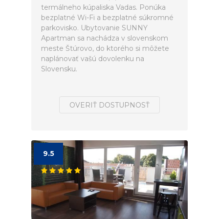
termálneho kúpaliska Vadas. Ponúka
bezplatné Wi-Fi a bezplatné súkromné
parkovisko. Ubytovanie SUNNY
Apartman sa nachádza v slovenskom
meste Štúrovo, do ktorého si môžete
naplánovať vašú dovolenku na
Slovensku.
OVERIŤ DOSTUPNOSŤ
9.5