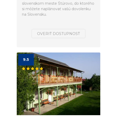
slovenskom meste Štúrovo, do ktorého
si môžete naplánovať vašú dovolenku
na Slovensku.
OVERIŤ DOSTUPNOSŤ
9.5