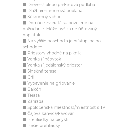
Drevená alebo parketová podlaha
Dlažba/mramorová podlaha
Súkromný vchod
Domáce zvieratá sú povolené na
požiadanie. Môže byť za ne účtovaný
poplatok.
Na vyššie poschodia je prístup iba po
schodoch
Priestory vhodné na piknik
Vonkajší nábytok
Vonkajší jedálenský priestor
Slnečná terasa
Gril
Vybavenie na grilovanie
Balkón
Terasa
Záhrada
Spoločenská miestnosť/miestnosť s TV
Čajová kanvica/kávovar
Prehliadky na bicykli
Pešie prehliadky