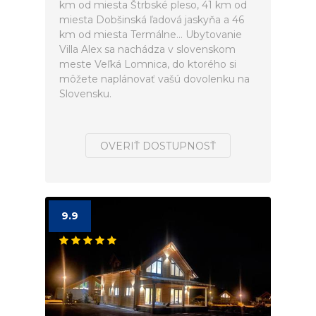
km od miesta Štrbské pleso, 41 km od
miesta Dobšinská ľadová jaskyňa a 46
km od miesta Termálne... Ubytovanie
Villa Alex sa nachádza v slovenskom
meste Veľká Lomnica, do ktorého si
môžete naplánovať vašú dovolenku na
Slovensku.
OVERIŤ DOSTUPNOSŤ
9.9