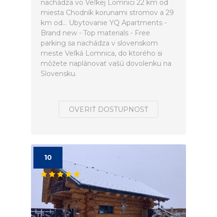
nachádza vo Veľkej Lomnici 22 km od
miesta Chodník korunami stromov a 29
km od... Ubytovanie YQ Apartments -
Brand new - Top materials - Free
parking sa nachádza v slovenskom
meste Veľká Lomnica, do ktorého si
môžete naplánovať vašú dovolenku na
Slovensku.
OVERIŤ DOSTUPNOSŤ
10