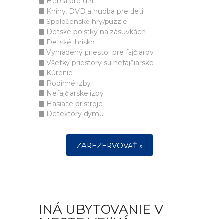
Herňa pre deti
Knihy, DVD a hudba pre deti
Spoločenské hry/puzzle
Detské poistky na zásuvkách
Detské ihrisko
Vyhradený priestor pre fajčiarov
Všetky priestory sú nefajčiarske
Kúrenie
Rodinné izby
Nefajčiarske izby
Hasiace prístroje
Detektory dymu
ZAREZERVOVAŤ »
INÁ UBYTOVANIE V