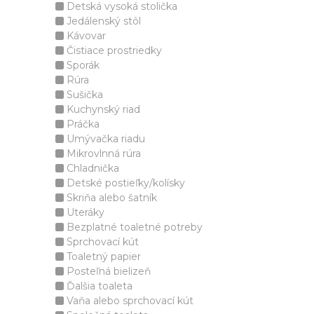
Detská vysoká stolička
Jedálenský stôl
Kávovar
Čistiace prostriedky
Sporák
Rúra
Sušička
Kuchynský riad
Práčka
Umývačka riadu
Mikrovlnná rúra
Chladnička
Detské postieľky/kolísky
Skriňa alebo šatník
Uteráky
Bezplatné toaletné potreby
Sprchovací kút
Toaletný papier
Posteľná bielizeň
Ďalšia toaleta
Vaňa alebo sprchovací kút