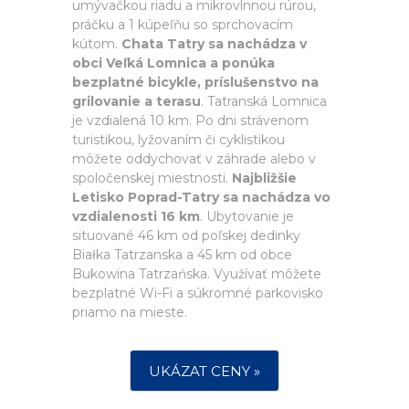
umývačkou riadu a mikrovlnnou rúrou,
práčku a 1 kúpeľňu so sprchovacím
kútom.
Chata Tatry sa nachádza v
obci Veľká Lomnica a ponúka
bezplatné bicykle, príslušenstvo na
grilovanie a terasu
. Tatranská Lomnica
je vzdialená 10 km. Po dni strávenom
turistikou, lyžovaním či cyklistikou
môžete oddychovať v záhrade alebo v
spoločenskej miestnosti.
Najbližšie
Letisko Poprad-Tatry sa nachádza vo
vzdialenosti 16 km
. Ubytovanie je
situované 46 km od poľskej dedinky
Białka Tatrzanska a 45 km od obce
Bukowina Tatrzańska. Využívať môžete
bezplatné Wi-Fi a súkromné parkovisko
priamo na mieste.
UKÁZAT CENY »