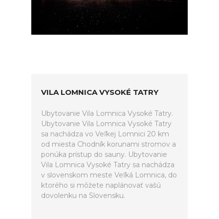
VILA LOMNICA VYSOKÉ TATRY
Ubytovanie Vila Lomnica Vysoké Tatry.
Ubytovanie Vila Lomnica Vysoké Tatry
sa nachádza vo Veľkej Lomnici 20 km
od miesta Chodník korunami stromov a
ponúka prístup do sauny. Ubytovanie
Vila Lomnica Vysoké Tatry sa nachádza
v slovenskom meste Veľká Lomnica, do
ktorého si môžete naplánovať vašú
dovolenku na Slovensku.