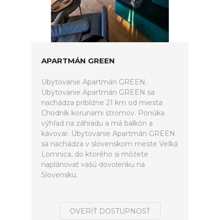
APARTMÁN GREEN
Ubytovanie Apartmán GREEN.
Ubytovanie Apartmán GREEN sa
nachádza približne 21 km od miesta
Chodník korunami stromov. Ponúka
výhľad na záhradu a má balkón a
kávovar. Ubytovanie Apartmán GREEN
sa nachádza v slovenskom meste Veľká
Lomnica, do ktorého si môžete
naplánovať vašú dovolenku na
Slovensku.
OVERIŤ DOSTUPNOSŤ