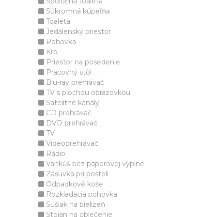
Spoločná toaleta
Súkromná kúpeľňa
Toaleta
Jedálenský priestor
Pohovka
Krb
Priestor na posedenie
Pracovný stôl
Blu-ray prehrávač
TV s plochou obrazovkou
Satelitné kanály
CD prehrávač
DVD prehrávač
TV
Videoprehrávač
Rádio
Vankúš bez páperovej výplne
Zásuvka pri posteli
Odpadkové koše
Rozkladacia pohovka
Sušiak na bielizeň
Stojan na oblečenie