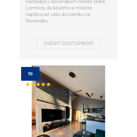
nachádza v slovenskom meste Veľká
Lomnica, do ktorého si môžete
naplánovať vašú dovolenku na
Slovensku.
OVERIŤ DOSTUPNOSŤ
10