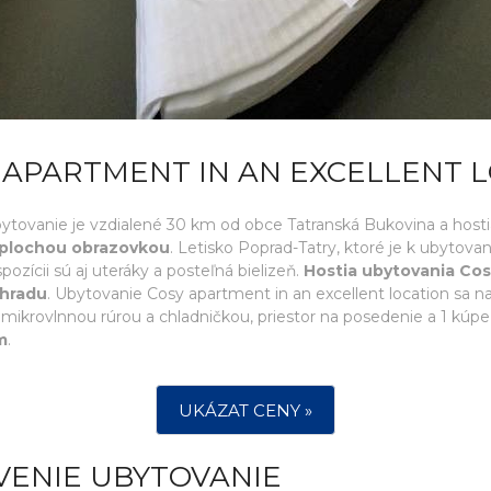
 APARTMENT IN AN EXCELLENT 
Ubytovanie je vzdialené 30 km od obce Tatranská Bukovina a hos
s plochou obrazovkou
. Letisko Poprad-Tatry, ktoré je k ubytova
pozícii sú aj uteráky a posteľná bielizeň.
Hostia ubytovania Cos
áhradu
. Ubytovanie Cosy apartment in an excellent location sa 
mikrovlnnou rúrou a chladničkou, priestor na posedenie a 1 kúpeľ
m
.
UKÁZAT CENY »
VENIE UBYTOVANIE