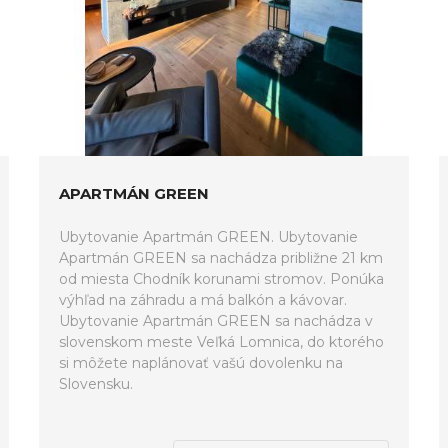
APARTMÁN GREEN
Ubytovanie Apartmán GREEN. Ubytovanie
Apartmán GREEN sa nachádza približne 21 km
od miesta Chodník korunami stromov. Ponúka
výhľad na záhradu a má balkón a kávovar.
Ubytovanie Apartmán GREEN sa nachádza v
slovenskom meste Veľká Lomnica, do ktorého
si môžete naplánovať vašú dovolenku na
Slovensku.