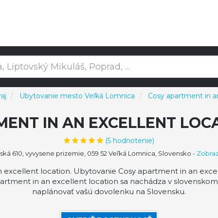
aj
Ubytovanie mesto Veľká Lomnica
Cosy apartment in an
MENT IN AN EXCELLENT LOC
(
5
hodnotenie)
ská 610, vyvysene prizemie, 059 52 Veľká Lomnica, Slovensko
-
Zobraz
excellent location. Ubytovanie Cosy apartment in an excell
artment in an excellent location sa nachádza v slovensko
naplánovať vašú dovolenku na Slovensku.