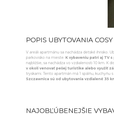
POPIS UBYTOVANIA COSY
V areáli apartmánu sa nachádza detské ihrisko. 
parkovisko na mieste.
K vybaveniu patrí aj TV 
najbližšie, sa nachádza vo vzdialenosti 10 km. K dis
v okolí venovať pešej turistike alebo využiť z
tryskami. Tento apartmán má 1 spálňu, kuchyňu s 
Szczawnica sú od ubytovania vzdialené 35 k
NAJOBĽÚBENEJŠIE VYBA