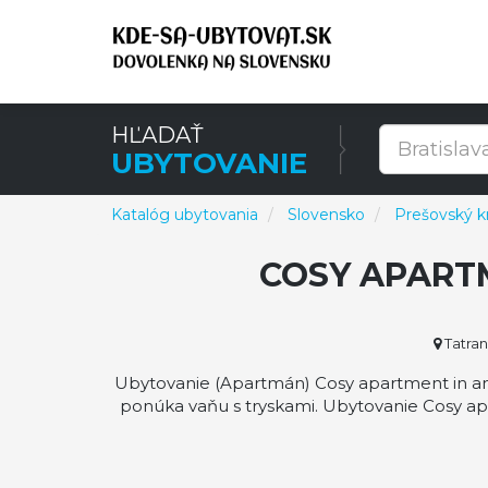
HĽADAŤ
UBYTOVANIE
Katalóg ubytovania
Slovensko
Prešovský kr
COSY APART
Tatran
Ubytovanie (Apartmán) Cosy apartment in an 
ponúka vaňu s tryskami. Ubytovanie Cosy ap