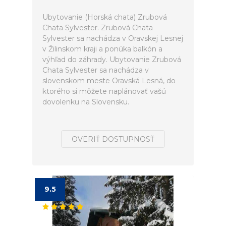
Ubytovanie (Horská chata) Zrubová
Chata Sylvester. Zrubová Chata
Sylvester sa nachádza v Oravskej Lesnej
v Žilinskom kraji a ponúka balkón a
výhľad do záhrady. Ubytovanie Zrubová
Chata Sylvester sa nachádza v
slovenskom meste Oravská Lesná, do
ktorého si môžete naplánovať vašú
dovolenku na Slovensku.
OVERIŤ DOSTUPNOSŤ
9.5