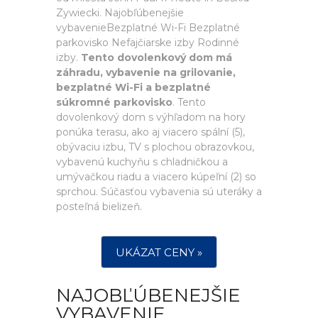
Zywiecki. Najobľúbenejšie
vybavenieBezplatné Wi-Fi Bezplatné
parkovisko Nefajčiarske izby Rodinné
izby.
Tento dovolenkový dom má
záhradu, vybavenie na grilovanie,
bezplatné Wi-Fi a bezplatné
súkromné parkovisko
. Tento
dovolenkový dom s výhľadom na hory
ponúka terasu, ako aj viacero spální (5),
obývaciu izbu, TV s plochou obrazovkou,
vybavenú kuchyňu s chladničkou a
umývačkou riadu a viacero kúpeľní (2) so
sprchou. Súčasťou vybavenia sú uteráky a
posteľná bielizeň.
UKÁZAT CENY »
NAJOBĽÚBENEJŠIE
VYBAVENIE