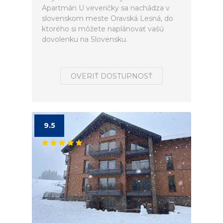
Apartmán U veveričky sa nachádza v
slovenskom meste Oravská Lesná, do
ktorého si môžete naplánovať vašú
dovolenku na Slovensku.
OVERIŤ DOSTUPNOSŤ
9.5