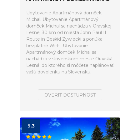
Ubytovanie Apartmánový domček
Michal. Ubytovanie Apartmánový
domček Michal sa nachádza v Oravskej
Lesnej 30 km od miesta John Paul II
Route in Beskid Zywiecki a ponúka
bezplatné Wi-Fi. Ubytovanie
Apartmánový domček Michal sa
nachádza v slovenskom meste Oravská
Lesná, do ktorého si môžete naplánovať
vašú dovolenku na Slovensku.
OVERIŤ DOSTUPNOSŤ
9.3