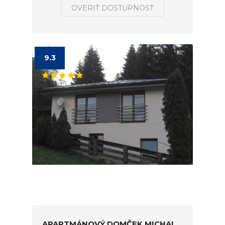
OVERIŤ DOSTUPNOSŤ
9.3
APARTMÁNOVÝ DOMČEK MICHAL