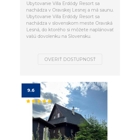
Ubytovanie Villa Erdődy Resort sa
nachádza v Oravskej Lesnej a má saunu.
Ubytovanie Villa Erdődy Resort sa
nachádza v slovenskom meste Oravská
Lesná, do ktorého si môžete naplánovať
vašú dovolenku na Slovensku.
OVERIŤ DOSTUPNOSŤ
9.6