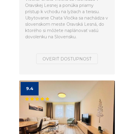
Oravskej Lesnej a ponúka priamy
prístup k vchodu na lyžiach a terasu.
Ubytovanie Chata Vločka sa nachádza v
slovenskom meste Oravská Lesná, do
ktorého si môžete naplánovať vašú
dovolenku na Slovensku.
OVERIŤ DOSTUPNOSŤ
9.4