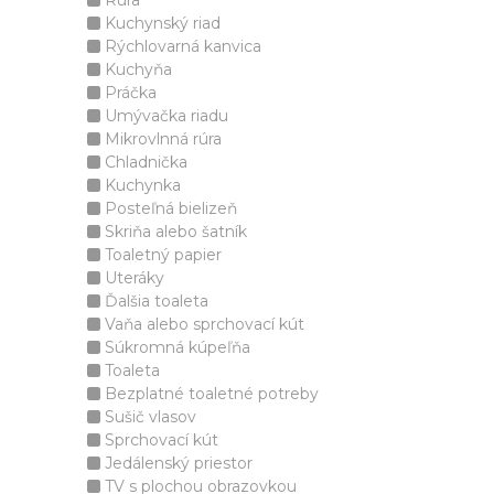
Rúra
Kuchynský riad
Rýchlovarná kanvica
Kuchyňa
Práčka
Umývačka riadu
Mikrovlnná rúra
Chladnička
Kuchynka
Posteľná bielizeň
Skriňa alebo šatník
Toaletný papier
Uteráky
Ďalšia toaleta
Vaňa alebo sprchovací kút
Súkromná kúpeľňa
Toaleta
Bezplatné toaletné potreby
Sušič vlasov
Sprchovací kút
Jedálenský priestor
TV s plochou obrazovkou