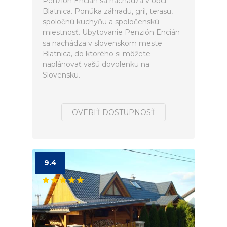
Penzión Encián sa nachádza v obci
Blatnica. Ponúka záhradu, gril, terasu,
spoločnú kuchyňu a spoločenskú
miestnosť. Ubytovanie Penzión Encián
sa nachádza v slovenskom meste
Blatnica, do ktorého si môžete
naplánovať vašú dovolenku na
Slovensku.
OVERIŤ DOSTUPNOSŤ
9.4