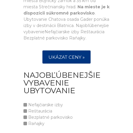
miesta Bojnický zámok a 35 km od
miesta Strečniansky hrad.
Na mieste je k
dispozícii súkromné parkovisko
.
Ubytovanie Chatova osada Gader ponúka
izby v destinácii Blatnica. Najobľúbenejšie
vybavenieNefajčiarske izby Reštaurácia
Bezplatné parkovisko Raňajky.
UKÁZAT CENY »
NAJOBĽÚBENEJŠIE
VYBAVENIE
UBYTOVANIE
Nefajčiarske izby
Reštaurácia
Bezplatné parkovisko
Raňajky