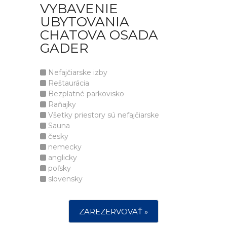
VYBAVENIE
UBYTOVANIA
CHATOVA OSADA
GADER
Nefajčiarske izby
Reštaurácia
Bezplatné parkovisko
Raňajky
Všetky priestory sú nefajčiarske
Sauna
česky
nemecky
anglicky
poľsky
slovensky
ZAREZERVOVAŤ »