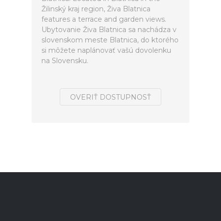
Žilinský kraj region, Živa Blatnica
features a terrace and garden views.
Ubytovanie Živa Blatnica sa nachádza v
slovenskom meste Blatnica, do ktorého
si môžete naplánovať vašú dovolenku
na Slovensku.
OVERIŤ DOSTUPNOSŤ