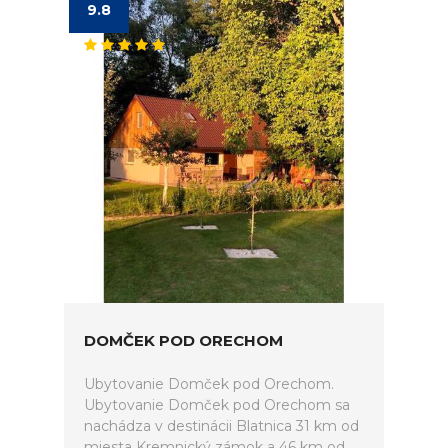
9.8
DOMČEK POD ORECHOM
Ubytovanie Domček pod Orechom.
Ubytovanie Domček pod Orechom sa
nachádza v destinácii Blatnica 31 km od
miesta Kremnický zámok a 46 km od