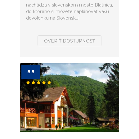
nachádza v slovenskom meste Blatnica,
do ktorého si môžete naplánovať vašú
dovolenku na Slovensku.
OVERIŤ DOSTUPNOSŤ
8.5