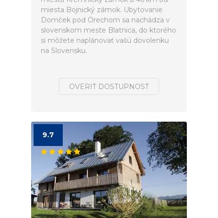
miesta Bojnický zámok. Ubytovanie
Domček pod Orechom sa nachádza v
slovenskom meste Blatnica, do ktorého
si môžete naplánovať vašú dovolenku
na Slovensku.
OVERIŤ DOSTUPNOSŤ
9.7