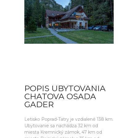
POPIS UBYTOVANIA
CHATOVA OSADA
GADER
Letisko Poprad-Tatry je vzdialené 138 km.
Ubytovanie sa nachádza 32 km od
miesta Kremnický zámok, 47 km od