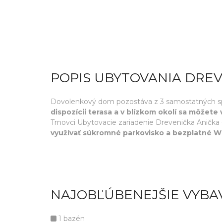
POPIS UBYTOVANIA DREV
Dovolenkový dom pozostáva z 3 samostatných spáln
dispozícii terasa a v blízkom okolí sa môžete 
Trnovci Ubytovacie zariadenie Drevenička Anička 
využívať súkromné parkovisko a bezplatné Wi
NAJOBĽÚBENEJŠIE VYBA
1 bazén