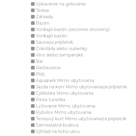
Vybavenie na grilovanie
Terasa
Záhrada
Bazén
Vonkajší bazén (sezónne otvorený)
Vonkajší bazén
Saunaza príplatok
Čokoláda alebo sušienky
Víno alebo šampanské
Bar
Reštaurácia
Pláž
Aquapark Mimo ubytovania
Jazda na koni Mimo ubytovaniaza príplatok
Cyklistika Mimo ubytovania
Pešia turistika
Lyžovanie Mimo ubytovania
Rybolov Mimo ubytovania
Tenisový kurt Mimo ubytovaniaza príplatok
Samostatná budova
Výhľad na tichú ulicu