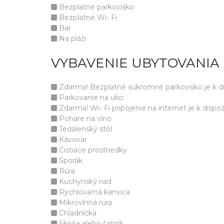
Bezplatné parkovisko
Bezplatné Wi- Fi
Bar
Na pláži
VYBAVENIE UBYTOVANIA 
Zdarma! Bezplatné súkromné parkovisko je k disp
Parkovanie na ulici
Zdarma! Wi- Fi pripojenie na internet je k dispozí
Poháre na víno
Jedálenský stôl
Kávovar
Čistiace prostriedky
Sporák
Rúra
Kuchynský riad
Rýchlovarná kanvica
Mikrovlnná rúra
Chladnička
Skriňa alebo šatník