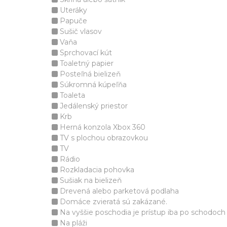
Uteráky
Papuče
Sušič vlasov
Vaňa
Sprchovací kút
Toaletný papier
Posteľná bielizeň
Súkromná kúpeľňa
Toaleta
Jedálenský priestor
Krb
Herná konzola Xbox 360
TV s plochou obrazovkou
TV
Rádio
Rozkladacia pohovka
Sušiak na bielizeň
Drevená alebo parketová podlaha
Domáce zvieratá sú zakázané.
Na vyššie poschodia je prístup iba po schodoch
Na pláži