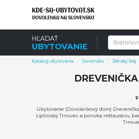
HĽADAŤ
UBYTOVANIE
Katalóg ubytovania
Slovensko
Žilinský kraj
DREVENIČKA
Ubytovanie (Dovolenkový dom) Drevenička A
Liptovský Trnovec a ponúka reštauráciu, ba
Trnove