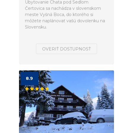
Ubytovanie Chata pod Sedlom
Čertovica sa nachádza v slovenskom
meste Vyšná Boca, do ktorého si
môžete naplánovať vašú dovolenku na
Slovensku.
OVERIŤ DOSTUPNOSŤ
8.9