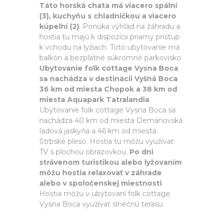
Táto horská chata má viacero spální
(3), kuchyňu s chladničkou a viacero
kúpeľní (2)
. Ponúka výhľad na záhradu a
hostia tu majú k dispozícii priamy prístup
k vchodu na lyžiach. Toto ubytovanie má
balkón a bezplatné súkromné parkovisko.
Ubytovanie folk cottage Vysna Boca
sa nachádza v destinácii Vyšná Boca
36 km od miesta Chopok a 38 km od
miesta Aquapark Tatralandia
.
Ubytovanie folk cottage Vysna Boca sa
nachádza 40 km od miesta Demänovská
ľadová jaskyňa a 46 km od miesta
Štrbské pleso. Hostia tu môžu využívať
TV s plochou obrazovkou.
Po dni
strávenom turistikou alebo lyžovaním
môžu hostia relaxovať v záhrade
alebo v spoločenskej miestnosti
.
Hostia môžu v ubytovaní folk cottage
Vysna Boca využívať slnečnú terasu.