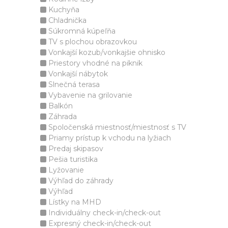
Kuchyňa
Chladnička
Súkromná kúpeľňa
TV s plochou obrazovkou
Vonkajší kozub/vonkajšie ohnisko
Priestory vhodné na piknik
Vonkajší nábytok
Slnečná terasa
Vybavenie na grilovanie
Balkón
Záhrada
Spoločenská miestnosť/miestnosť s TV
Priamy prístup k vchodu na lyžiach
Predaj skipasov
Pešia turistika
Lyžovanie
Výhľad do záhrady
Výhľad
Lístky na MHD
Individuálny check-in/check-out
Expresný check-in/check-out