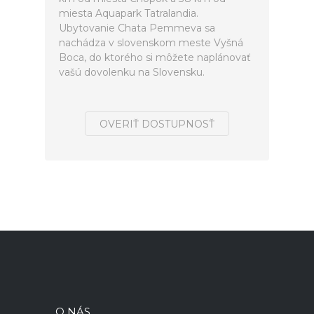
miesta Aquapark Tatralandia.
Ubytovanie Chata Pemmeva sa
nachádza v slovenskom meste Vyšná
Boca, do ktorého si môžete naplánovať
vašú dovolenku na Slovensku.
OVERIŤ DOSTUPNOSŤ
O NÁS