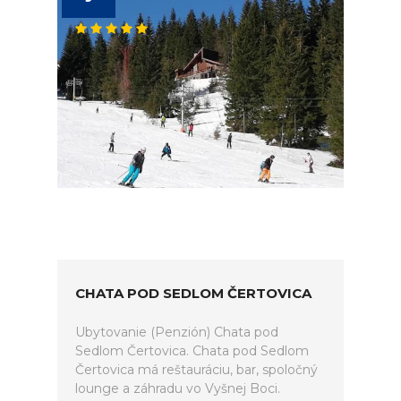
CHATA POD SEDLOM ČERTOVICA
Ubytovanie (Penzión) Chata pod
Sedlom Čertovica. Chata pod Sedlom
Čertovica má reštauráciu, bar, spoločný
lounge a záhradu vo Vyšnej Boci.