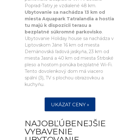
Poprad-Tatry je vzdialené 48 km.
Ubytovanie sa nachádza 13 km od
miesta Aquapark Tatralandia a hostia
tu majú k dispozícii terasu a
bezplatné súkromné parkovisko
.
Ubytovanie Holiday house sa nachádza v
Liptovskom Jáne 16 km od miesta
Demänovská ľadová jaskyňa, 23 km od
miesta Jasná a 40 km od miesta Štrbské
pleso a hosťom ponúka bezplatné Wi-Fi.
Tento dovolenkový dom má viacero
spální (3), TV s plochou obrazovkou a
kuchyňu.
UKÁZAT CENY »
NAJOBĽÚBENEJŠIE
VYBAVENIE
UBYTOVANIE