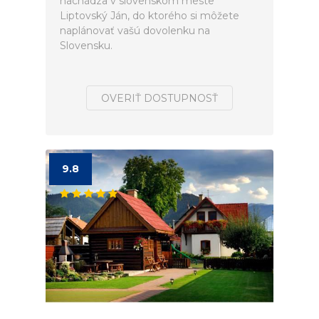
nachádza v slovenskom meste
Liptovský Ján, do ktorého si môžete
naplánovať vašú dovolenku na
Slovensku.
OVERIŤ DOSTUPNOSŤ
9.8