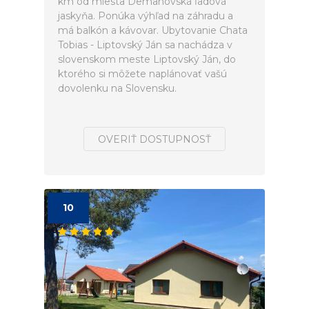
km od miesta Demänovská ľadová
jaskyňa. Ponúka výhľad na záhradu a
má balkón a kávovar. Ubytovanie Chata
Tobias - Liptovský Ján sa nachádza v
slovenskom meste Liptovský Ján, do
ktorého si môžete naplánovať vašú
dovolenku na Slovensku.
OVERIŤ DOSTUPNOSŤ
10