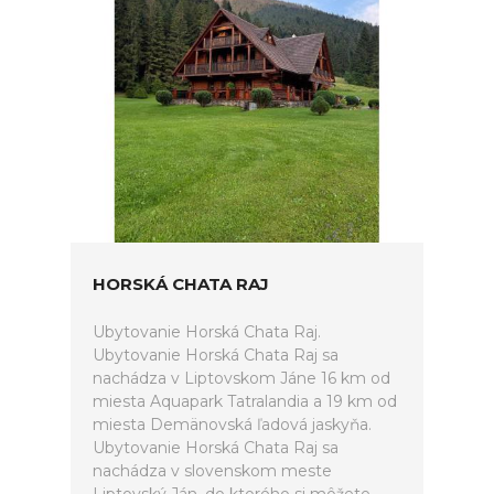
HORSKÁ CHATA RAJ
Ubytovanie Horská Chata Raj.
Ubytovanie Horská Chata Raj sa
nachádza v Liptovskom Jáne 16 km od
miesta Aquapark Tatralandia a 19 km od
miesta Demänovská ľadová jaskyňa.
Ubytovanie Horská Chata Raj sa
nachádza v slovenskom meste