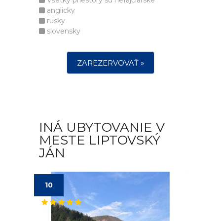
Všetky priestory sú nefajčiarske
anglicky
rusky
slovensky
ZAREZERVOVAŤ »
INÁ UBYTOVANIE V
MESTE LIPTOVSKÝ
JÁN
10