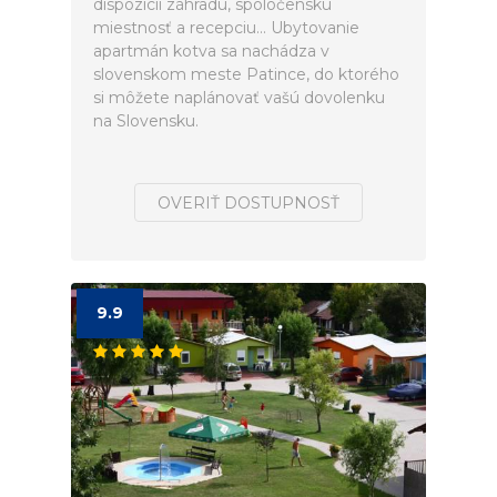
dispozícii záhradu, spoločenskú
miestnosť a recepciu... Ubytovanie
apartmán kotva sa nachádza v
slovenskom meste Patince, do ktorého
si môžete naplánovať vašú dovolenku
na Slovensku.
OVERIŤ DOSTUPNOSŤ
9.9