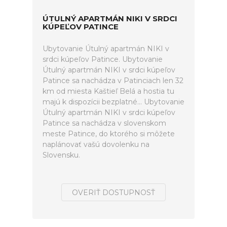
ÚTULNÝ APARTMÁN NIKI V SRDCI
KÚPEĽOV PATINCE
Ubytovanie Útulný apartmán NIKI v
srdci kúpeľov Patince. Ubytovanie
Útulný apartmán NIKI v srdci kúpeľov
Patince sa nachádza v Patinciach len 32
km od miesta Kaštieľ Belá a hostia tu
majú k dispozícii bezplatné... Ubytovanie
Útulný apartmán NIKI v srdci kúpeľov
Patince sa nachádza v slovenskom
meste Patince, do ktorého si môžete
naplánovať vašú dovolenku na
Slovensku.
OVERIŤ DOSTUPNOSŤ