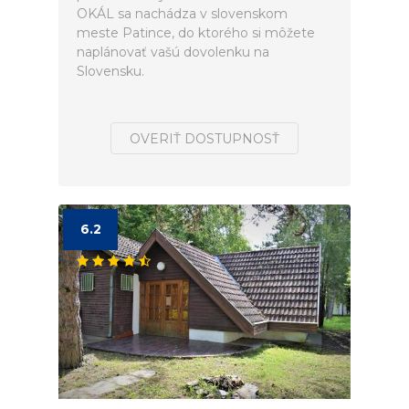
OKÁL sa nachádza v slovenskom
meste Patince, do ktorého si môžete
naplánovať vašú dovolenku na
Slovensku.
OVERIŤ DOSTUPNOSŤ
6.2