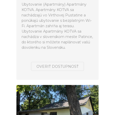
Ubytovanie (Apartmány) Apartmány
KOTVA. Apartmány KOTVA sa
nachádzajú vo Virthovej Pustatine a
ponúkajú ubytovanie s bezplatným Wi-
Fi. Apartmán zahŕňa aj terasu.
Ubytovanie Apartmány KOTVA sa
nachádza v slovenskom meste Patince,
do ktorého si môžete naplánovať vašú
dovolenku na Slovensku.
OVERIŤ DOSTUPNOSŤ