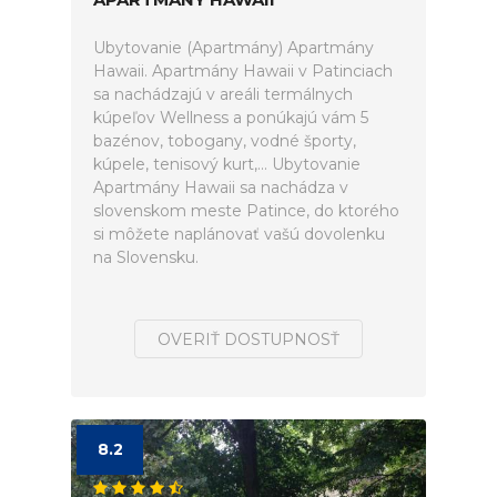
Ubytovanie (Apartmány) Apartmány
Hawaii. Apartmány Hawaii v Patinciach
sa nachádzajú v areáli termálnych
kúpeľov Wellness a ponúkajú vám 5
bazénov, tobogany, vodné športy,
kúpele, tenisový kurt,... Ubytovanie
Apartmány Hawaii sa nachádza v
slovenskom meste Patince, do ktorého
si môžete naplánovať vašú dovolenku
na Slovensku.
OVERIŤ DOSTUPNOSŤ
8.2