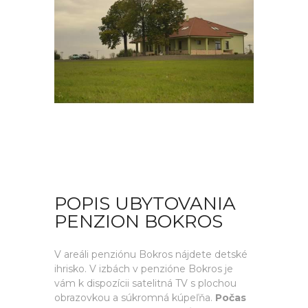
POPIS UBYTOVANIA
PENZION BOKROS
V areáli penziónu Bokros nájdete detské
ihrisko. V izbách v penzióne Bokros je
vám k dispozícii satelitná TV s plochou
obrazovkou a súkromná kúpeľňa.
Počas