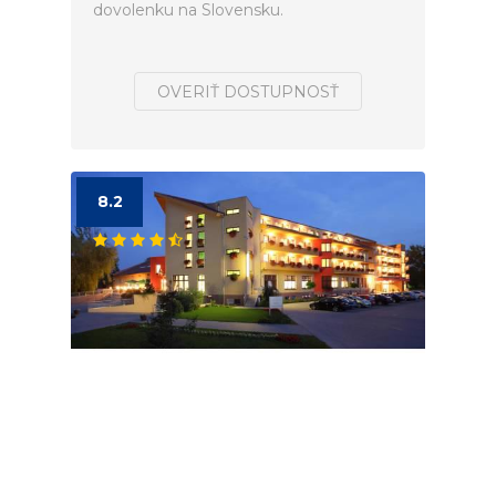
dovolenku na Slovensku.
OVERIŤ DOSTUPNOSŤ
8.2