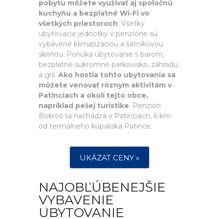
pobytu môžete využívať aj spoločnú
kuchyňu a bezplatné Wi-Fi vo
všetkých priestoroch
. Všetky
ubytovacie jednotky v penzióne sú
vybavené klimatizáciou a šatníkovou
skriňou. Ponúka ubytovanie s barom,
bezplatné súkromné parkovisko, záhradu
a gril.
Ako hostia tohto ubytovania sa
môžete venovať rôznym aktivitám v
Patinciach a okolí tejto obce,
napríklad pešej turistike
. Penzión
Bokros sa nachádza v Patinciach, 6 km
od termálneho kúpaliska Patince.
UKÁZAT CENY »
NAJOBĽÚBENEJŠIE
VYBAVENIE
UBYTOVANIE