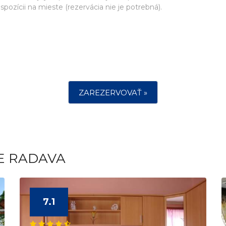
ozícii na mieste (rezervácia nie je potrebná).
ZAREZERVOVAŤ »
E RADAVA
7.1