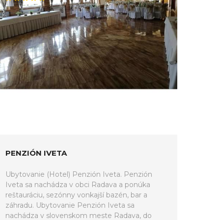
PENZIÓN IVETA
Ubytovanie (Hotel) Penzión Iveta. Penzión
Iveta sa nachádza v obci Radava a ponúka
reštauráciu, sezónny vonkajší bazén, bar a
záhradu. Ubytovanie Penzión Iveta sa
nachádza v slovenskom meste Radava, do