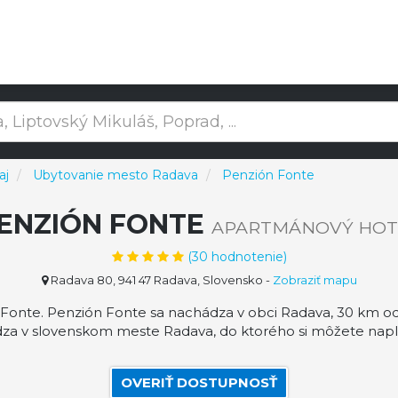
aj
Ubytovanie mesto Radava
Penzión Fonte
ENZIÓN FONTE
APARTMÁNOVÝ HOT
(
30
hodnotenie)
Radava 80, 941 47 Radava, Slovensko
-
Zobraziť mapu
onte. Penzión Fonte sa nachádza v obci Radava, 30 km od 
za v slovenskom meste Radava, do ktorého si môžete napl
OVERIŤ DOSTUPNOSŤ