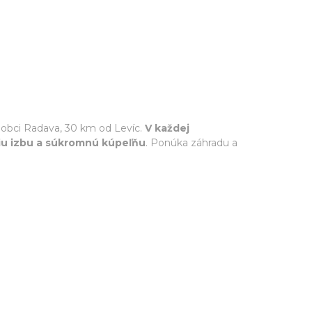
v obci Radava, 30 km od Levíc.
V každej
iu izbu a súkromnú kúpeľňu
. Ponúka záhradu a