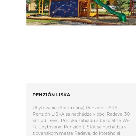
PENZIÓN LISKA
Ubytovanie (Apartmány) Penzión LISKA.
Penzión LISKA sa nachádza v obci Radava, 30
km od Levíc. Ponúka záhradu a bezplatné Wi-
Fi. Ubytovanie Penzión LISKA sa nachádza v
slovenskom meste Radava, do ktorého si