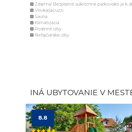
Zdarma! Bezplatné súkromné parkovisko je k disp
Vírivka/jacuzzi
Sauna
Klimatizácia
Rodinné izby
Nefajčiarske izby
INÁ UBYTOVANIE V MEST
8.8