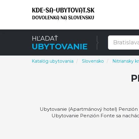
HĽADAŤ
UBYTOVANIE
Katalóg ubytovania
Slovensko
Nitriansky kr
P
Ubytovanie (Apartmánový hotel) Penzión F
Ubytovanie Penzión Fonte sa nachád