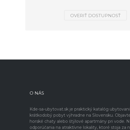
OVERIŤ DOSTUPNOSŤ
O NÁS
Kde-sa-ubytovat.sk je praktický katalóg ubytovan
krátkodobý pobyt výhradne na Slovensku. Objavte 
horské chaty alebo štýlové apartmány pri vode. Na 
odporúčania na atraktívne lokality, ktoré stoja z