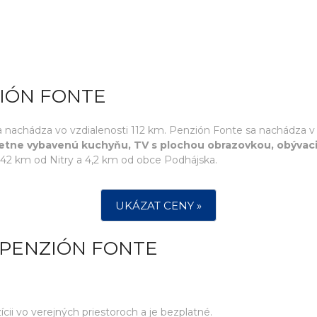
ZIÓN FONTE
e, sa nachádza vo vzdialenosti 112 km. Penzión Fonte sa nachádza 
letne vybavenú kuchyňu, TV s plochou obrazovkou, obývac
42 km od Nitry a 4,2 km od obce Podhájska.
UKÁZAT CENY »
 PENZIÓN FONTE
ícii vo verejných priestoroch a je bezplatné.