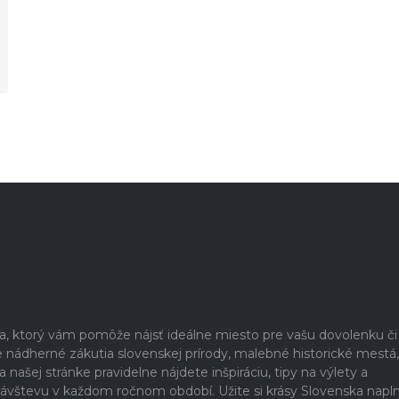
ia, ktorý vám pomôže nájsť ideálne miesto pre vašu dovolenku či
nádherné zákutia slovenskej prírody, malebné historické mestá,
našej stránke pravidelne nájdete inšpiráciu, tipy na výlety a
a návštevu v každom ročnom období. Užite si krásy Slovenska napl