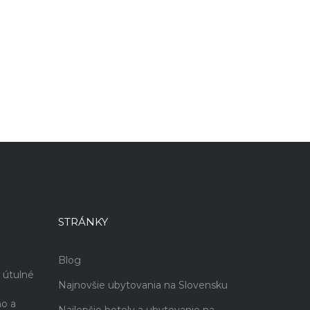
STRÁNKY
Blog
 útulné
Najnovšie ubytovania na Slovensku
no a