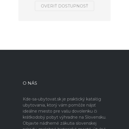
OVERIŤ DOSTUPNOSŤ
O NÁS
Kde-sa-ubytovat.sk je praktický katalóg
ubytovania, ktorý vám pomôže nájsť
ideálne miesto pre vašu dovolenku či
krátkodobý pobyt výhradne na Slovensku.
Objavte nádherné zákutia slovenskej