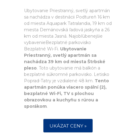
Ubytovanie Priestranný, svetlý apartmán
sa nachádza v destinácii Podtureň 16 km
od miesta Aquapark Tatralandia, 19 km od
miesta Demänovská ľadová jaskyňa a 26
km od miesta Jasná. Najobľúbenejšie
vybavenieBezplatné parkovisko
Bezplatné Wi-Fi.
Ubytovanie
Priestranný, svetlý apartmán sa
nachádza 39 km od miesta Štrbské
pleso
. Toto ubytovanie má balkón a
bezplatné súkromné parkovisko. Letisko
Poprad-Tatry je vzdialené 48 km.
Tento
apartmán ponúka viacero spální (2),
bezplatné Wi-Fi, TV s plochou
obrazovkou a kuchyňu s rúrou a
sporákom
.
UKÁZAT CENY »