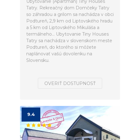
Ubytovanie (Apartmán) Tiny Houses
Tatry. Rekreačný dom Domčeky Tatry
so záhradou a grilom sa nachádza v obci
Podtureň, 2,9 km od Liptovského hradu
a 5 km od Liptovského Mikuláša a
termálneho... Ubytovanie Tiny Houses
Tatry sa nachádza v slovenskom meste
Podtureň, do ktorého si môžete
naplánovať vašú dovolenku na
Slovensku.
OVERIŤ DOSTUPNOSŤ
9.4