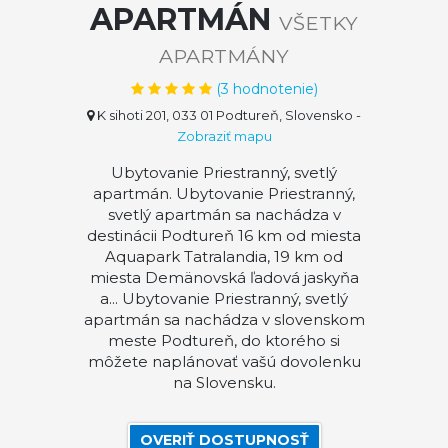
APARTMÁN
VŠETKY
APARTMÁNY
(
3
hodnotenie)
K sihoti 201, 033 01 Podtureň, Slovensko
-
Zobraziť mapu
Ubytovanie Priestranný, svetlý
apartmán. Ubytovanie Priestranný,
svetlý apartmán sa nachádza v
destinácii Podtureň 16 km od miesta
Aquapark Tatralandia, 19 km od
miesta Demänovská ľadová jaskyňa
a... Ubytovanie Priestranný, svetlý
apartmán sa nachádza v slovenskom
meste Podtureň, do ktorého si
môžete naplánovať vašú dovolenku
na Slovensku.
OVERIŤ DOSTUPNOSŤ