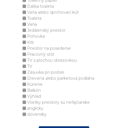
Toaletný papier
Ďalšia toaleta
Vaňa alebo sprchovací kút
Toaleta
Vaňa
Jedálenský priestor
Pohovka
Krb
Priestor na posedenie
Pracovný stôl
TV s plochou obrazovkou
TV
Zásuvka pri posteli
Drevená alebo parketová podlaha
Kúrenie
Balkón
Výhľad
Všetky priestory sú nefajčiarske
anglicky
slovensky