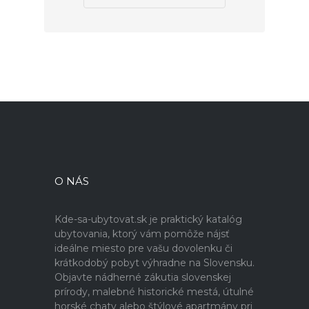
O NÁS
Kde-sa-ubytovat.sk je praktický katalóg
ubytovania, ktorý vám pomôže nájsť
ideálne miesto pre vašu dovolenku či
krátkodobý pobyt výhradne na Slovensku.
Objavte nádherné zákutia slovenskej
prírody, malebné historické mestá, útulné
horské chaty alebo štýlové apartmány pri