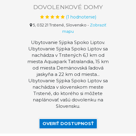
DOVOLENKOVÉ DOMY
(
1
hodnotenie)
5, 032 21 Trstené, Slovensko
-
Zobraziť
mapu
Ubytovanie Sýpka Spoko Liptov.
Ubytovanie Sýpka Spoko Liptov sa
nachádza v Trstených 6,1 km od
miesta Aquapark Tatralandia, 15 km
od miesta Demänovská ľadová
jaskyňa a 22 km od miesta...
Ubytovanie Sýpka Spoko Liptov sa
nachádza v slovenskom meste
Trstené, do ktorého si môžete
naplánovať vašú dovolenku na
Slovensku.
OVERIŤ DOSTUPNOSŤ