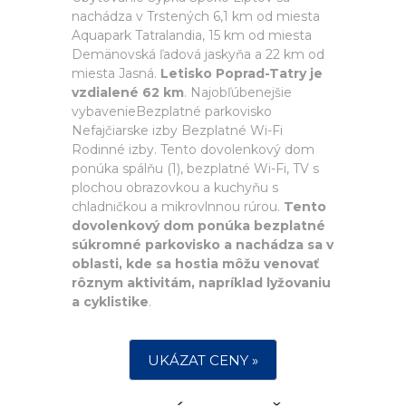
nachádza v Trstených 6,1 km od miesta
Aquapark Tatralandia, 15 km od miesta
Demänovská ľadová jaskyňa a 22 km od
miesta Jasná.
Letisko Poprad-Tatry je
vzdialené 62 km
. Najobľúbenejšie
vybavenieBezplatné parkovisko
Nefajčiarske izby Bezplatné Wi-Fi
Rodinné izby. Tento dovolenkový dom
ponúka spálňu (1), bezplatné Wi-Fi, TV s
plochou obrazovkou a kuchyňu s
chladničkou a mikrovlnnou rúrou.
Tento
dovolenkový dom ponúka bezplatné
súkromné parkovisko a nachádza sa v
oblasti, kde sa hostia môžu venovať
rôznym aktivitám, napríklad lyžovaniu
a cyklistike
.
UKÁZAT CENY »