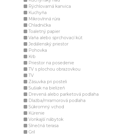
Kuchynský riad
Rýchlovarná kanvica
Kuchyňa
Mikrovlnná rúra
Chladnička
Toaletný papier
Vaňa alebo sprchovací kút
Jedálenský priestor
Pohovka
Krb
Priestor na posedenie
TV s plochou obrazovkou
TV
Zásuvka pri posteli
Sušiak na bielizeň
Drevená alebo parketová podlaha
Dlažba/mramorová podlaha
Súkromný vchod
Kúrenie
Vonkajší nábytok
Slnečná terasa
Gril