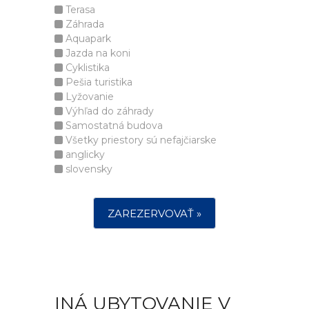
Terasa
Záhrada
Aquapark
Jazda na koni
Cyklistika
Pešia turistika
Lyžovanie
Výhľad do záhrady
Samostatná budova
Všetky priestory sú nefajčiarske
anglicky
slovensky
ZAREZERVOVAŤ »
INÁ UBYTOVANIE V