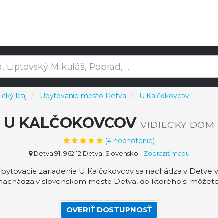
cký kraj
Ubytovanie mesto Detva
U Kalčokovcov
U KALČOKOVCOV
VIDIECKY DOM
(
4
hodnotenie)
Detva 91, 962 12 Detva, Slovensko
-
Zobraziť mapu
bytovacie zariadenie U Kalčokovcov sa nachádza v Detve v 
 nachádza v slovenskom meste Detva, do ktorého si môžete
OVERIŤ DOSTUPNOSŤ