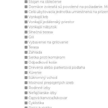
Stojan na oblečenie
Domáce zvieratá sú povolené na požiadanie. Mô
Celá ubytovacia jednotka umiestnená na príze
Vonkajší krb
Vonkajší jedálenský priestor
Vonkajší nábytok
Slnečná terasa
Gril
Vybavenie na grilovanie
Terasa
Záhrada
Sieťka proti komárom
Odpadkové koše
Drevená alebo parketová podlaha
Kúrenie
Súkromný vchod
Možnosť prepojených izieb
Rodinné izby
Nefajčiarske izby
Čajová kanvica/kávovar
Cyklistika