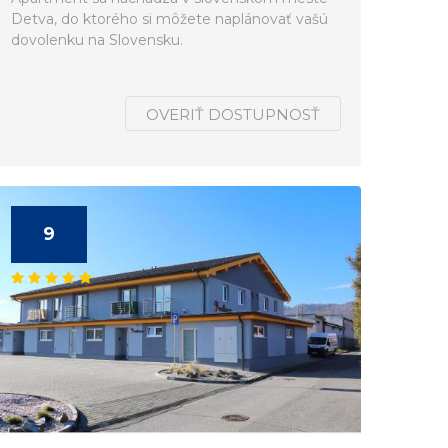
Detva, do ktorého si môžete naplánovať vašú
dovolenku na Slovensku.
OVERIŤ DOSTUPNOSŤ
9