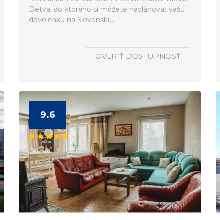
Detva, do ktorého si môžete naplánovať vašú
dovolenku na Slovensku.
OVERIŤ DOSTUPNOSŤ
9.6