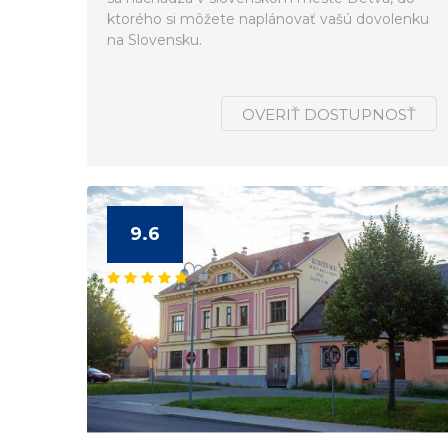
ktorého si môžete naplánovať vašú dovolenku
na Slovensku.
OVERIŤ DOSTUPNOSŤ
9.6