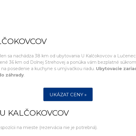
ALČOKOVCOV
olen sa nachádza 38 km od ubytovania U Kalčokovcov a Lučenec 
alené 36 km od Dolnej Strehovej a ponúka vám bezplatné súkrom
ru na posedenie a kuchyne s umývačkou riadu.
Ubytovacie zaria
do záhrady
.
UKÁZAT CENY »
 U KALČOKOVCOV
ozícii na mieste (rezervácia nie je potrebná).