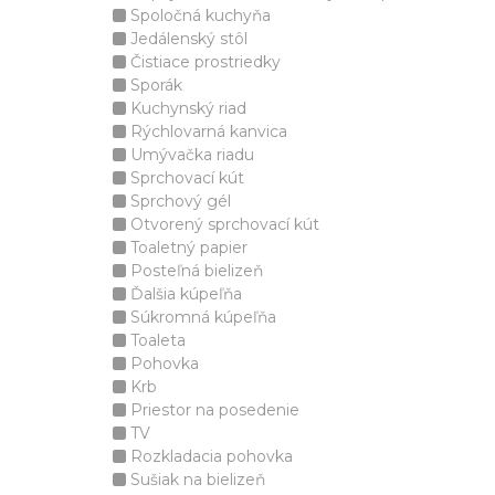
Spoločná kuchyňa
Jedálenský stôl
Čistiace prostriedky
Sporák
Kuchynský riad
Rýchlovarná kanvica
Umývačka riadu
Sprchovací kút
Sprchový gél
Otvorený sprchovací kút
Toaletný papier
Posteľná bielizeň
Ďalšia kúpeľňa
Súkromná kúpeľňa
Toaleta
Pohovka
Krb
Priestor na posedenie
TV
Rozkladacia pohovka
Sušiak na bielizeň