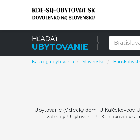
HĽADAŤ
UBYTOVANIE
Katalóg ubytovania
Slovensko
Banskobystri
Ubytovanie (Vidiecky dom) U Kalčokovcov. U
do záhrady. Ubytovanie U Kalčokovcov sa