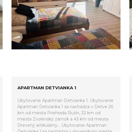
APARTMAN DETVIANKA 1
Ubytovanie Apartman Detvianka 1. Ubytovanie
Apartman Detvianka 1 sa nachádza v Detve 26
km od miesta Priehrada Ružín, 32 km od
miesta Zvolenský zámok a 43 km od miesta
Drevený artikulárny... Ubytovanie Apartman
Detvianka 1 sa nachádza v slovenskom meste