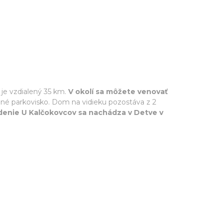
je vzdialený 35 km.
V okolí sa môžete venovať
né parkovisko. Dom na vidieku pozostáva z 2
denie U Kalčokovcov sa nachádza v Detve v