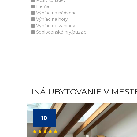
Pešia turistika
Herňa
Výhľad na nádvorie
Výhľad na hory
Výhľad do záhrady
Spoločenské hry/puzzle
INÁ UBYTOVANIE V MEST
10