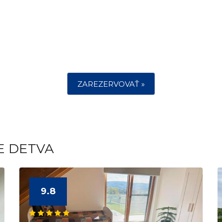
ZAREZERVOVAŤ »
E DETVA
9.8