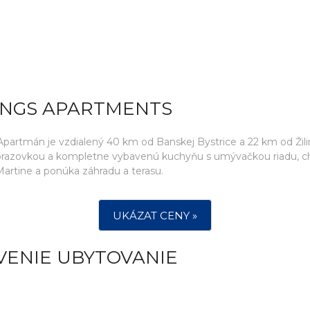
INGS APARTMENTS
 Apartmán je vzdialený 40 km od Banskej Bystrice a 22 km od Žili
brazovkou a kompletne vybavenú kuchyňu s umývačkou riadu, chl
rtine a ponúka záhradu a terasu.
UKÁZAT CENY »
VENIE UBYTOVANIE