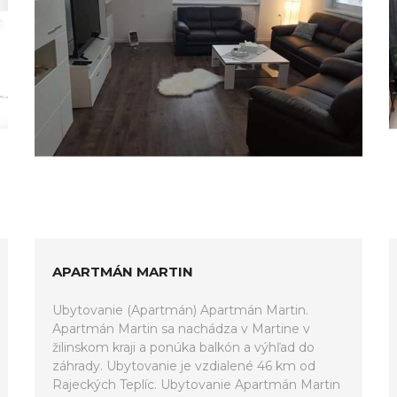
APARTMÁN MARTIN
Ubytovanie (Apartmán) Apartmán Martin.
Apartmán Martin sa nachádza v Martine v
žilinskom kraji a ponúka balkón a výhľad do
záhrady. Ubytovanie je vzdialené 46 km od
Rajeckých Teplíc. Ubytovanie Apartmán Martin