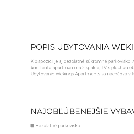
POPIS UBYTOVANIA WEK
K dispozícii je aj bezplatné súkromné parkovisko.
km
. Tento apartmán má 2 spálne, TV s plochou o
Ubytovanie Wekings Apartments sa nachádza v Ma
NAJOBĽÚBENEJŠIE VYBA
Bezplatné parkovisko