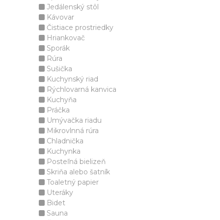
Jedálenský stôl
Kávovar
Čistiace prostriedky
Hriankovač
Sporák
Rúra
Sušička
Kuchynský riad
Rýchlovarná kanvica
Kuchyňa
Práčka
Umývačka riadu
Mikrovlnná rúra
Chladnička
Kuchynka
Posteľná bielizeň
Skriňa alebo šatník
Toaletný papier
Uteráky
Bidet
Sauna