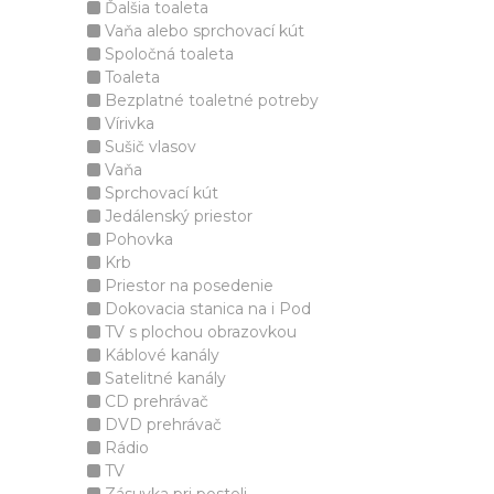
Ďalšia toaleta
Vaňa alebo sprchovací kút
Spoločná toaleta
Toaleta
Bezplatné toaletné potreby
Vírivka
Sušič vlasov
Vaňa
Sprchovací kút
Jedálenský priestor
Pohovka
Krb
Priestor na posedenie
Dokovacia stanica na i Pod
TV s plochou obrazovkou
Káblové kanály
Satelitné kanály
CD prehrávač
DVD prehrávač
Rádio
TV