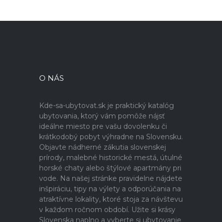
O NÁS
Kde-sa-ubytovat.sk je praktický katalóg
ubytovania, ktorý vám pomôže nájsť
ideálne miesto pre vašu dovolenku či
krátkodobý pobyt výhradne na Slovensku.
Objavte nádherné zákutia slovenskej
prírody, malebné historické mestá, útulné
horské chaty alebo štýlové apartmány pri
vode. Na našej stránke pravidelne nájdete
inšpiráciu, tipy na výlety a odporúčania na
atraktívne lokality, ktoré stoja za návštevu
v každom ročnom období. Užite si krásy
Slovenska naplno a vyberte si ubytovanie