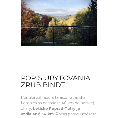
POPIS UBYTOVANIA
ZRUB BINDT
Ponúka záhradu a terasu. Tatranská
Lomnica sa nachádza 40 km od horskej
chaty.
Letisko Poprad-Tatry je
vzdialené 34 km
. Počas pobytu môžete