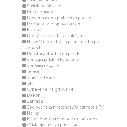
Zásuvka pri posteli
Sušiak na bielizeň
Pre alergikov
Drevená alebo parketová podlaha
Možnosť prepojených izieb
Kúrenie
Domáce zvieratá sú zakázané.
Na vyššie poschodia je prístup iba po
schodoch
Priestory vhodné na piknik
Vonkajší jedálenský priestor
Vonkajší nábytok
Terasa
Slnečná terasa
Gril
Vybavenie na grilovanie
Balkón
Záhrada
Spoločenská miestnosť/miestnosť s TV
Herňa
Kúpeľ pod šírym nebomza príplatok
Vírivka/jacuzziza príplatok