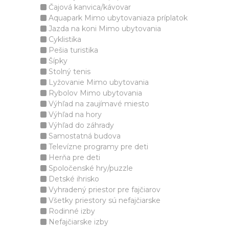
Čajová kanvica/kávovar
Aquapark Mimo ubytovaniaza príplatok
Jazda na koni Mimo ubytovania
Cyklistika
Pešia turistika
Šípky
Stolný tenis
Lyžovanie Mimo ubytovania
Rybolov Mimo ubytovania
Výhľad na zaujímavé miesto
Výhľad na hory
Výhľad do záhrady
Samostatná budova
Televízne programy pre deti
Herňa pre deti
Spoločenské hry/puzzle
Detské ihrisko
Vyhradený priestor pre fajčiarov
Všetky priestory sú nefajčiarske
Rodinné izby
Nefajčiarske izby