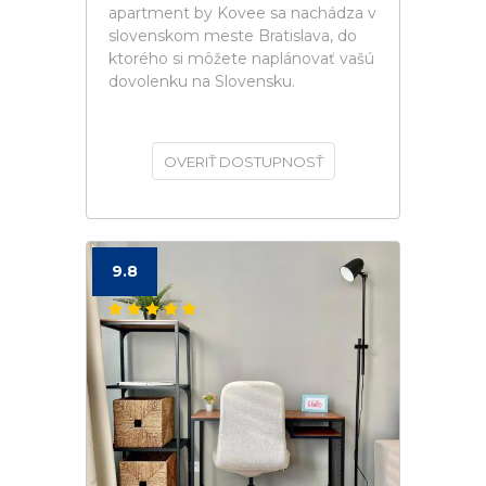
apartment by Kovee sa nachádza v
slovenskom meste Bratislava, do
ktorého si môžete naplánovať vašú
dovolenku na Slovensku.
OVERIŤ DOSTUPNOSŤ
9.8