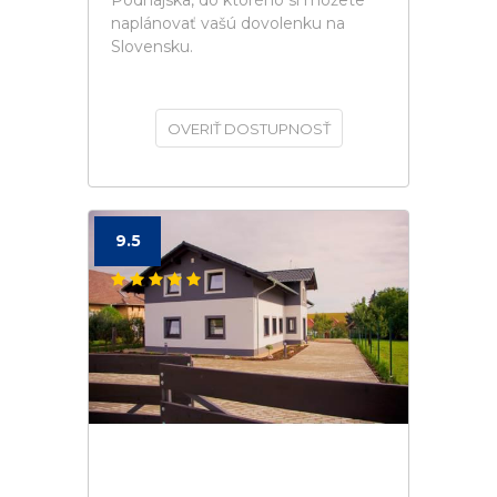
Podhájska, do ktorého si môžete
naplánovať vašú dovolenku na
Slovensku.
OVERIŤ DOSTUPNOSŤ
9.5