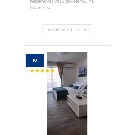
naplánovať vašú dovolenku na
Slovensku.
OVERIŤ DOSTUPNOSŤ
10