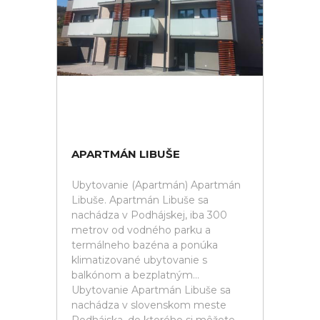
APARTMÁN LIBUŠE
Ubytovanie (Apartmán) Apartmán
Libuše. Apartmán Libuše sa
nachádza v Podhájskej, iba 300
metrov od vodného parku a
termálneho bazéna a ponúka
klimatizované ubytovanie s
balkónom a bezplatným...
Ubytovanie Apartmán Libuše sa
nachádza v slovenskom meste