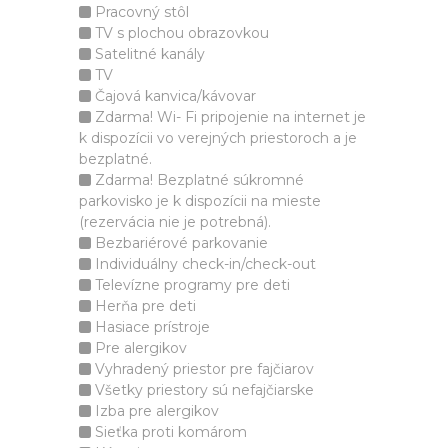
Pracovný stôl
TV s plochou obrazovkou
Satelitné kanály
TV
Čajová kanvica/kávovar
Zdarma! Wi- Fi pripojenie na internet je
k dispozícii vo verejných priestoroch a je
bezplatné.
Zdarma! Bezplatné súkromné
parkovisko je k dispozícii na mieste
(rezervácia nie je potrebná).
Bezbariérové parkovanie
Individuálny check-in/check-out
Televízne programy pre deti
Herňa pre deti
Hasiace prístroje
Pre alergikov
Vyhradený priestor pre fajčiarov
Všetky priestory sú nefajčiarske
Izba pre alergikov
Sieťka proti komárom