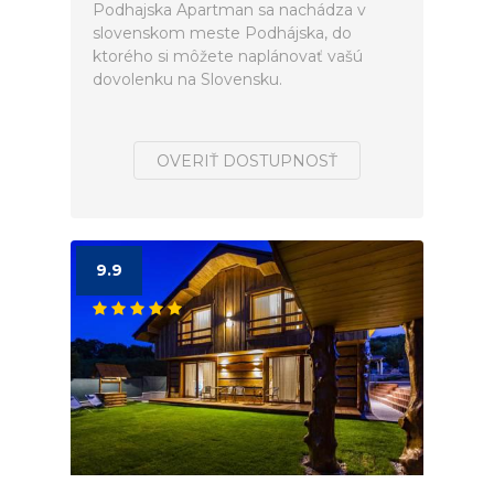
Podhajska Apartman sa nachádza v
slovenskom meste Podhájska, do
ktorého si môžete naplánovať vašú
dovolenku na Slovensku.
OVERIŤ DOSTUPNOSŤ
9.9