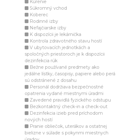
Kúrenie
Súkromný vchod
Koberec
Rodinné izby
Nefajčiarske izby
K dispozícii je lekárnička
Kontrola zdravotného stavu hostí
V ubytovacích jednotkách a
spoločných priestoroch je k dispozícii
dezinfekcia rúk
Bežne používané predmety ako
jedálne lístky, časopisy, papiere alebo perá
sú odstránené z dosahu
Personál dodržiava bezpečnostné
opatrenia vydané miestnymi úradmi
Zavedené pravidlá fyzického odstupu
Bezkontaktný check-in a check-out
Dezinfekcia izieb pred príchodom
nových hostí
Pranie obliečok, uterákov a ostatnej
bielizne v súlade s pokynmi miestnych
úradov