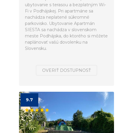
ubytovanie s terasou a bezplatným Wi-
Fi v Podhájskej. Pri apartmáne sa
nachádza neplatené súkromné
parkovisko. Ubytovanie Apartmán
SIESTA sa nachádza v slovenskom
meste Podhájska, do ktorého si môžete
naplánovať vašú dovolenku na
Slovensku.
OVERIŤ DOSTUPNOSŤ
9.7