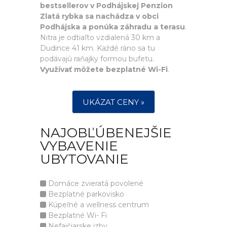
bestsellerov v Podhájskej Penzion
Zlatá rybka sa nachádza v obci
Podhájska a ponúka záhradu a terasu
.
Nitra je odtiaľto vzdialená 30 km a
Dudince 41 km. Každé ráno sa tu
podávajú raňajky formou bufetu.
Využívať môžete bezplatné Wi-Fi
.
UKÁZAT CENY »
NAJOBĽÚBENEJŠIE
VYBAVENIE
UBYTOVANIE
Domáce zvieratá povolené
Bezplatné parkovisko
Kúpeľné a wellness centrum
Bezplatné Wi- Fi
Nefajčiarske izby