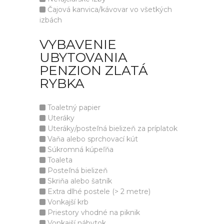
Čajová kanvica/kávovar vo všetkých
izbách
VYBAVENIE
UBYTOVANIA
PENZION ZLATÁ
RYBKA
Toaletný papier
Uteráky
Uteráky/posteľná bielizeň za príplatok
Vaňa alebo sprchovací kút
Súkromná kúpeľňa
Toaleta
Posteľná bielizeň
Skriňa alebo šatník
Extra dlhé postele (> 2 metre)
Vonkajší krb
Priestory vhodné na piknik
Vonkajší nábytok