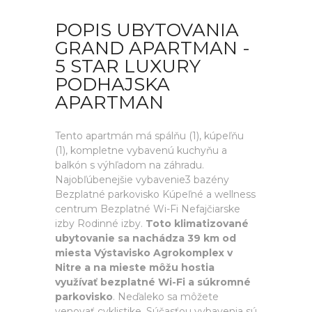
POPIS UBYTOVANIA
GRAND APARTMAN -
5 STAR LUXURY
PODHAJSKA
APARTMAN
Tento apartmán má spálňu (1), kúpeľňu
(1), kompletne vybavenú kuchyňu a
balkón s výhľadom na záhradu.
Najobľúbenejšie vybavenie3 bazény
Bezplatné parkovisko Kúpeľné a wellness
centrum Bezplatné Wi-Fi Nefajčiarske
izby Rodinné izby.
Toto klimatizované
ubytovanie sa nachádza 39 km od
miesta Výstavisko Agrokomplex v
Nitre a na mieste môžu hostia
využívať bezplatné Wi-Fi a súkromné
parkovisko
. Neďaleko sa môžete
venovať cyklistike. Súčasťou vybavenia sú