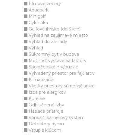
Filmové večery
Aquapark
Minigolf
Cyklistika
Golfové ihrisko (do 3 km)
Výhľad na zaujímavé miesto
Výhľad do záhrady
Výhľad
Súkromný byt v budove
Možnosť vystavenia faktúry
Spoločenské hry/puzzle
Vyhradený priestor pre fajčiarov
Klimatizácia
Všetky priestory sú nefajčiarske
Izba pre alergikov
Kúrenie
Odhlučnené izby
Hasiace prístroje
Vonkajší kamerový systém
Detektory dymu
Vstup s kľúčom