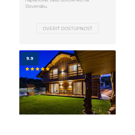
naplánovať vašú dovolenku na
Slovensku.
OVERIŤ DOSTUPNOSŤ
9.9