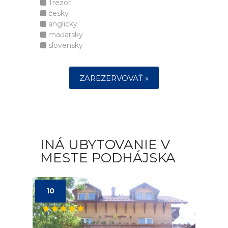
Trezor
česky
anglicky
maďarsky
slovensky
ZAREZERVOVAŤ »
INÁ UBYTOVANIE V
MESTE PODHÁJSKA
10