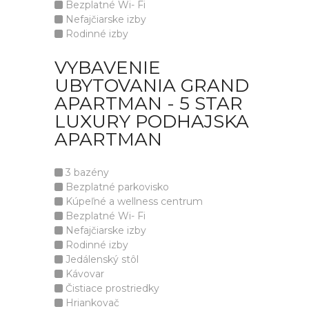
Bezplatné Wi- Fi
Nefajčiarske izby
Rodinné izby
VYBAVENIE
UBYTOVANIA GRAND
APARTMAN - 5 STAR
LUXURY PODHAJSKA
APARTMAN
3 bazény
Bezplatné parkovisko
Kúpeľné a wellness centrum
Bezplatné Wi- Fi
Nefajčiarske izby
Rodinné izby
Jedálenský stôl
Kávovar
Čistiace prostriedky
Hriankovač