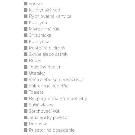
Sporák
Kuchynský riad
Rýchlovarná kanvica
Kuchyňa
Mikrovlnná rúra
Chladnička
Kuchynka
Posteľná bielizeň
Skriňa alebo šatník
Budík
Toaletný papier
Uteráky
Vaňa alebo sprchovací kút
Súkromná kúpeľňa
Toaleta
Bezplatné toaletné potreby
Sušič vlasov
Sprchovací kút
Jedálenský priestor
Pohovka
Priestor na posedenie