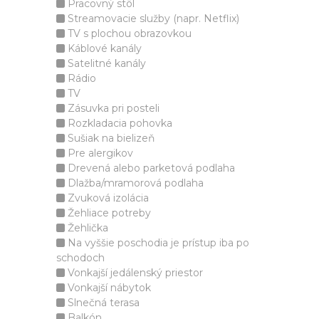
Pracovný stôl
Streamovacie služby (napr. Netflix)
TV s plochou obrazovkou
Káblové kanály
Satelitné kanály
Rádio
TV
Zásuvka pri posteli
Rozkladacia pohovka
Sušiak na bielizeň
Pre alergikov
Drevená alebo parketová podlaha
Dlažba/mramorová podlaha
Zvuková izolácia
Žehliace potreby
Žehlička
Na vyššie poschodia je prístup iba po
schodoch
Vonkajší jedálenský priestor
Vonkajší nábytok
Slnečná terasa
Balkón