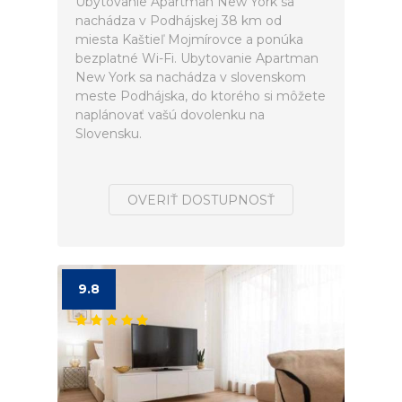
Ubytovanie Apartman New York sa
nachádza v Podhájskej 38 km od
miesta Kaštieľ Mojmírovce a ponúka
bezplatné Wi-Fi. Ubytovanie Apartman
New York sa nachádza v slovenskom
meste Podhájska, do ktorého si môžete
naplánovať vašú dovolenku na
Slovensku.
OVERIŤ DOSTUPNOSŤ
9.8