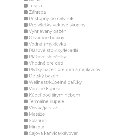
Terasa
Záhrada
Prístupný po celý rok
Pre všetky vekové skupiny
Vyhrievaný bazén
Otváracie hodiny
Vodná šmykľavka
Plážové stoličky/ležadlá
Plážové slnečníky
Vhodné pre deti
Plytký bazén pre deti a neplavcov
Detský bazén
Wellness/kúpeľné balíčky
Verejné kúpele
Kúpeľ pod šírym nebom
Termálne kúpele
Vírivka/jacuzzi
Masáže
Solárium
Minibar
Čajová kanvica/kávovar