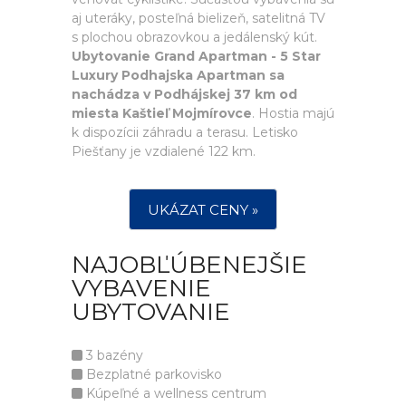
aj uteráky, posteľná bielizeň, satelitná TV
s plochou obrazovkou a jedálenský kút.
Ubytovanie Grand Apartman - 5 Star
Luxury Podhajska Apartman sa
nachádza v Podhájskej 37 km od
miesta Kaštieľ Mojmírovce
. Hostia majú
k dispozícii záhradu a terasu. Letisko
Piešťany je vzdialené 122 km.
UKÁZAT CENY »
NAJOBĽÚBENEJŠIE
VYBAVENIE
UBYTOVANIE
3 bazény
Bezplatné parkovisko
Kúpeľné a wellness centrum