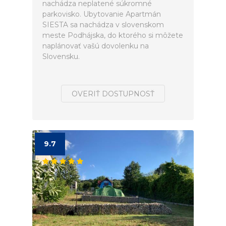
nachádza neplatené súkromné
parkovisko. Ubytovanie Apartmán
SIESTA sa nachádza v slovenskom
meste Podhájska, do ktorého si môžete
naplánovať vašú dovolenku na
Slovensku.
OVERIŤ DOSTUPNOSŤ
9.7