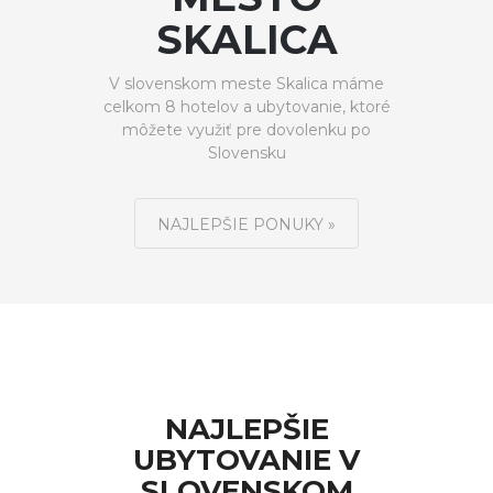
SKALICA
V slovenskom meste Skalica máme
celkom 8 hotelov a ubytovanie, ktoré
môžete využiť pre dovolenku po
Slovensku
NAJLEPŠIE PONUKY »
NAJLEPŠIE
UBYTOVANIE V
SLOVENSKOM