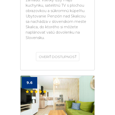
záhradu. Všetky izby majú
kuchynku, satelitnú TV s plochou
obrazovkou a súkromnú kúpeľňu.
Ubytovanie Penzión nad Skalicou
sa nachádza v slovenskom meste
Skalica, do ktorého si môžete
naplánovať vašú dovolenku na
Slovensku.
OVERIŤ DOSTUPNOSŤ
9.6