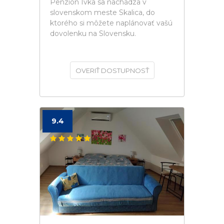
Penzion Ivka sa nachádza v
slovenskom meste Skalica, do
ktorého si môžete naplánovať vašú
dovolenku na Slovensku.
OVERIŤ DOSTUPNOSŤ
9.4