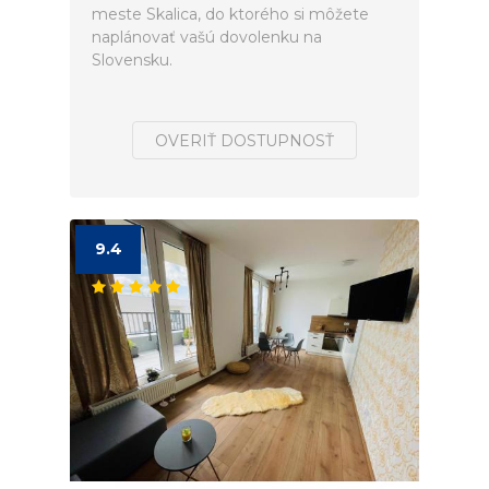
meste Skalica, do ktorého si môžete
naplánovať vašú dovolenku na
Slovensku.
OVERIŤ DOSTUPNOSŤ
9.4