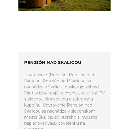
PENZIÓN NAD SKALICOU
Ubytovanie (Penzión) Penzión nad
Skalicou. Penzión nad Skalicou sa
nachádza v Skalici a poskytuje záhradu.
Všetky izby majú kuchynku, satelitnú TV
s plochou obrazovkou a súkromnú
kúpeľňu. Ubytovanie Penzión nad
Skalicou sa nachádza v slovenskom
meste Skalica, do ktorého si môžete
naplánovať vašú dovolenku na