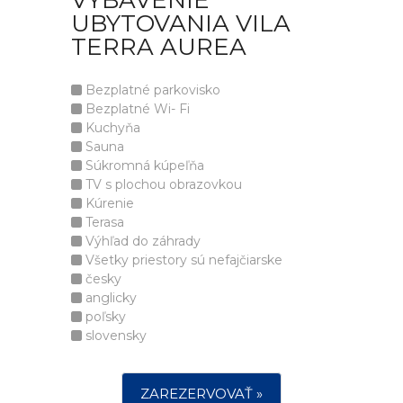
VYBAVENIE
UBYTOVANIA VILA
TERRA AUREA
Bezplatné parkovisko
Bezplatné Wi- Fi
Kuchyňa
Sauna
Súkromná kúpeľňa
TV s plochou obrazovkou
Kúrenie
Terasa
Výhľad do záhrady
Všetky priestory sú nefajčiarske
česky
anglicky
poľsky
slovensky
ZAREZERVOVAŤ »