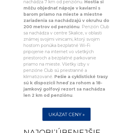
nachádza 7 km od penziónu.
Hostia si
môžu objednať nápoje v kaviarni s
barom priamo na mieste a miestne
zariadenia sa nachádzajú v okruhu do
200 metrov od penziónu
. Penzión Club
sa nachádza v centre Skalice, v oblasti
známej svojimi vinicami, ktorý svojim
hosťom ponúka bezplatné Wi-Fi
pripojenie na internet vo všetkých
priestoroch a bezplatné parkovanie
priamo na mieste. Všetky izby v
penzióne Club sú priestranné a
klimatizované.
Pešie a cyklistické trasy
sú k dispozícii hneď za rohom a 18-
jamkový golfový rezort sa nachádza
len 2 km od penziónu
.
UKÁZAT CENY »
NAJOBĽÚBENEJŠIE