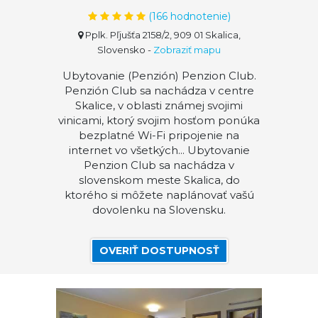
(
166
hodnotenie)
Pplk. Pľjušťa 2158/2, 909 01 Skalica,
Slovensko
-
Zobraziť mapu
Ubytovanie (Penzión) Penzion Club.
Penzión Club sa nachádza v centre
Skalice, v oblasti známej svojimi
vinicami, ktorý svojim hosťom ponúka
bezplatné Wi-Fi pripojenie na
internet vo všetkých... Ubytovanie
Penzion Club sa nachádza v
slovenskom meste Skalica, do
ktorého si môžete naplánovať vašú
dovolenku na Slovensku.
OVERIŤ DOSTUPNOSŤ