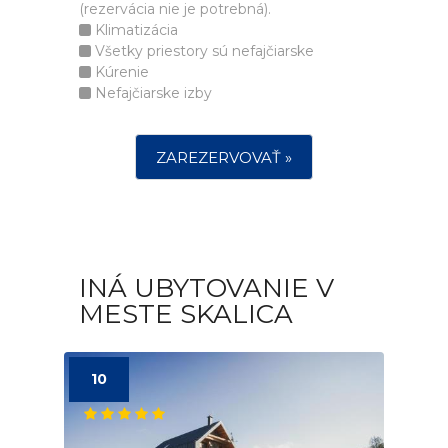
(rezervácia nie je potrebná).
Klimatizácia
Všetky priestory sú nefajčiarske
Kúrenie
Nefajčiarske izby
ZAREZERVOVAŤ »
INÁ UBYTOVANIE V
MESTE SKALICA
10