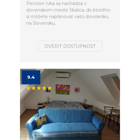
Penzion Ivka sa nachádza v
slovenskom meste Skalica, do ktorého
si môžete naplánovať vašú dovolenku
na Slovensku.
OVERIŤ DOSTUPNOSŤ
9.4