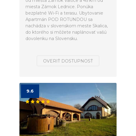
od miesta Zámok Valtice a 45 km od
miesta Zámok Lednice. Ponúka
bezplatné Wi-Fi a terasu. Ubytovanie
Apartmán POD ROTUNDOU sa
nachádza v slovenskom meste Skalica,
do ktorého si môžete naplánovať vašú
dovolenku na Slovensku.
OVERIŤ DOSTUPNOSŤ
9.6