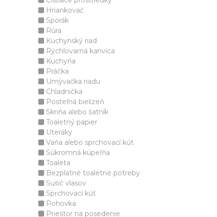
Čistiace prostriedky
Hriankovač
Sporák
Rúra
Kuchynský riad
Rýchlovarná kanvica
Kuchyňa
Práčka
Umývačka riadu
Chladnička
Posteľná bielizeň
Skriňa alebo šatník
Toaletný papier
Uteráky
Vaňa alebo sprchovací kút
Súkromná kúpeľňa
Toaleta
Bezplatné toaletné potreby
Sušič vlasov
Sprchovací kút
Pohovka
Priestor na posedenie