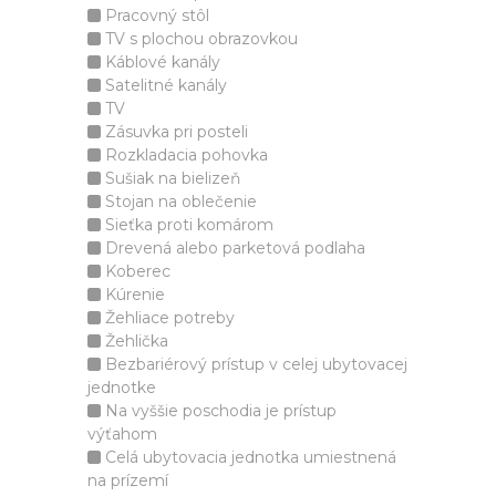
Pracovný stôl
TV s plochou obrazovkou
Káblové kanály
Satelitné kanály
TV
Zásuvka pri posteli
Rozkladacia pohovka
Sušiak na bielizeň
Stojan na oblečenie
Sieťka proti komárom
Drevená alebo parketová podlaha
Koberec
Kúrenie
Žehliace potreby
Žehlička
Bezbariérový prístup v celej ubytovacej
jednotke
Na vyššie poschodia je prístup
výťahom
Celá ubytovacia jednotka umiestnená
na prízemí