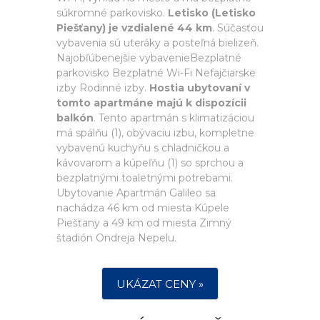
súkromné parkovisko.
Letisko (Letisko
Piešťany) je vzdialené 44 km
. Súčasťou
vybavenia sú uteráky a posteľná bielizeň.
Najobľúbenejšie vybavenieBezplatné
parkovisko Bezplatné Wi-Fi Nefajčiarske
izby Rodinné izby.
Hostia ubytovaní v
tomto apartmáne majú k dispozícii
balkón
. Tento apartmán s klimatizáciou
má spálňu (1), obývaciu izbu, kompletne
vybavenú kuchyňu s chladničkou a
kávovarom a kúpeľňu (1) so sprchou a
bezplatnými toaletnými potrebami.
Ubytovanie Apartmán Galileo sa
nachádza 46 km od miesta Kúpele
Piešťany a 49 km od miesta Zimný
štadión Ondreja Nepelu.
UKÁZAT CENY »