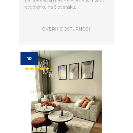
do ktorého si môžete naplánovať vašú
dovolenku na Slovensku.
OVERIŤ DOSTUPNOSŤ
10