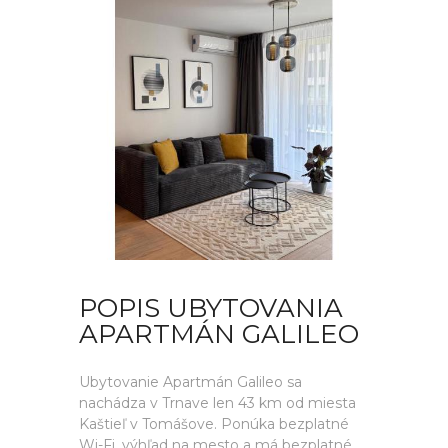
POPIS UBYTOVANIA
APARTMÁN GALILEO
Ubytovanie Apartmán Galileo sa
nachádza v Trnave len 43 km od miesta
Kaštieľ v Tomášove. Ponúka bezplatné
Wi-Fi, výhľad na mesto a má bezplatné