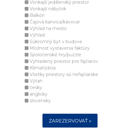
Vonkajší jedálenský priestor
Vonkajší nábytok
Balkón
Čajová kanvica/kávovar
Výhľad na mesto
Výhľad
Súkromný byt v budove
Možnosť vystavenia faktúry
Spoločenské hry/puzzle
Vyhradený priestor pre fajčiarov
Klimatizácia
Všetky priestory sú nefajčiarske
Výťah
česky
anglicky
slovensky
ZAREZERVOVAŤ »