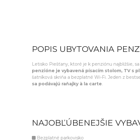
POPIS UBYTOVANIA PEN
Letisko Piešťany, ktoré je k penziónu najbližšie,
penzióne je vybavená písacím stolom, TV s
šatníková skriňa a bezplatné Wi-Fi. Jeden z bests
sa podávajú raňajky à la carte
.
NAJOBĽÚBENEJŠIE VYBA
Bezplatné parkovisko