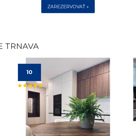
ZAREZERVOVAŤ »
E TRNAVA
10