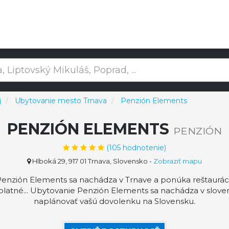
j
Ubytovanie mesto Trnava
Penzión Elements
PENZIÓN ELEMENTS
PENZIÓN
(
105
hodnotenie)
Hlboká 29, 917 01 Trnava, Slovensko
-
Zobraziť mapu
enzión Elements sa nachádza v Trnave a ponúka reštauráci
bezplatné... Ubytovanie Penzión Elements sa nachádza v slo
naplánovať vašú dovolenku na Slovensku.