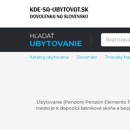
HĽADAŤ
UBYTOVANIE
Katalóg ubytovania
Slovensko
Trnavský kra
Ubytovanie (Penzión) Penzión Elements. P
mesto je k dispozícii šatníková skriňa a 