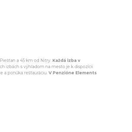
 Piešťan a 45 km od Nitry.
Každá izba v
ých izbách s výhľadom na mesto je k dispozícii
ve a ponúka reštauráciu.
V Penzióne Elements