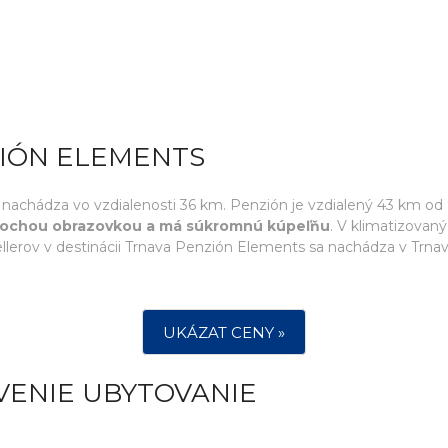
ZIÓN ELEMENTS
 sa nachádza vo vzdialenosti 36 km. Penzión je vzdialený 43 km od
 plochou obrazovkou a má súkromnú kúpeľňu
. V klimatizovan
ellerov v destinácii Trnava Penzión Elements sa nachádza v Trna
UKÁZAT CENY »
VENIE UBYTOVANIE