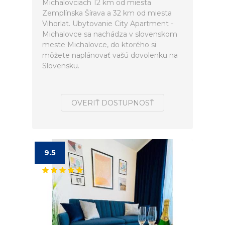
Michalovciach 12 km od miesta
Zemplínska Šírava a 32 km od miesta
Vihorlat. Ubytovanie City Apartment -
Michalovce sa nachádza v slovenskom
meste Michalovce, do ktorého si
môžete naplánovať vašú dovolenku na
Slovensku.
OVERIŤ DOSTUPNOSŤ
9.5