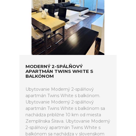
MODERNÝ 2-SPÁLŇOVÝ
APARTMÁN TWINS WHITE S
BALKÓNOM
Ubytovanie Moderný 2-spálňový
apartmán Twins White s balkónom.
Ubytovanie Moderný 2-spálňový
apartmán Twins White s balkónom sa
nachádza približne 10 km od miesta
Zemplínska Šírava. Ubytovanie Moderný
2-spálňový apartmán Twins White s
balkónom sa nachádza v slovenskom