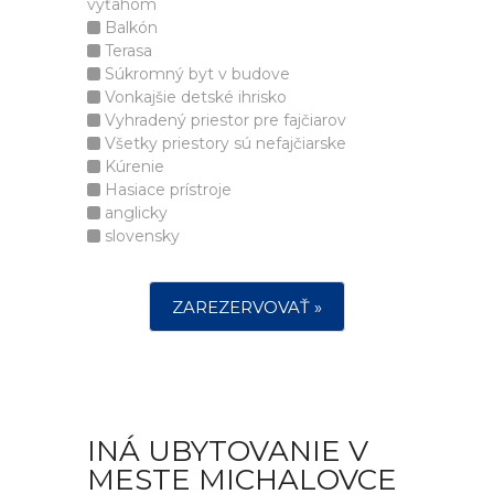
výťahom
Balkón
Terasa
Súkromný byt v budove
Vonkajšie detské ihrisko
Vyhradený priestor pre fajčiarov
Všetky priestory sú nefajčiarske
Kúrenie
Hasiace prístroje
anglicky
slovensky
ZAREZERVOVAŤ »
INÁ UBYTOVANIE V
MESTE MICHALOVCE