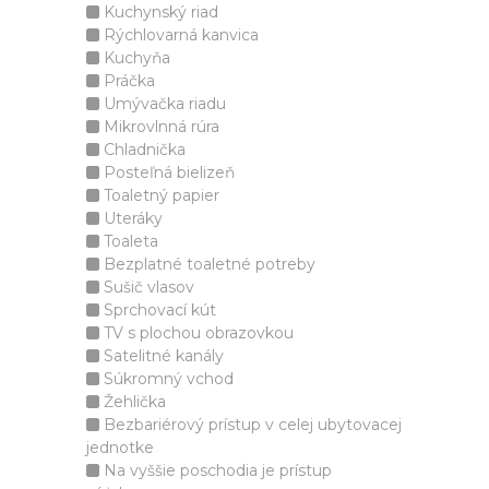
Kuchynský riad
Rýchlovarná kanvica
Kuchyňa
Práčka
Umývačka riadu
Mikrovlnná rúra
Chladnička
Posteľná bielizeň
Toaletný papier
Uteráky
Toaleta
Bezplatné toaletné potreby
Sušič vlasov
Sprchovací kút
TV s plochou obrazovkou
Satelitné kanály
Súkromný vchod
Žehlička
Bezbariérový prístup v celej ubytovacej
jednotke
Na vyššie poschodia je prístup