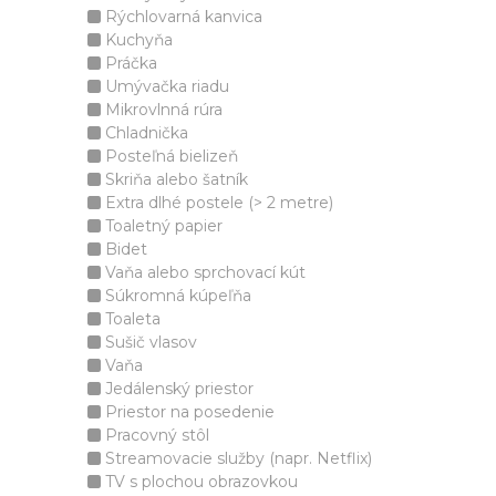
Rýchlovarná kanvica
Kuchyňa
Práčka
Umývačka riadu
Mikrovlnná rúra
Chladnička
Posteľná bielizeň
Skriňa alebo šatník
Extra dlhé postele (> 2 metre)
Toaletný papier
Bidet
Vaňa alebo sprchovací kút
Súkromná kúpeľňa
Toaleta
Sušič vlasov
Vaňa
Jedálenský priestor
Priestor na posedenie
Pracovný stôl
Streamovacie služby (napr. Netflix)
TV s plochou obrazovkou