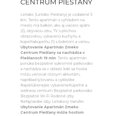
CENTRUM PIEŠŤANY
Letisko (Letisko Piešťany) je vzdialené 3
km. Tento apartmán s výhľadom na
mesto má balkón, ako aj viacero spální
(2), obývaciu izbu, TV s plochou
obrazovkou, vybavenú kuchyňu a
kúpeľňakúpeľňu (1) s bidetom a vaňou.
Ubytovanie Apartmán Zmeko
Centrum Piešťany sa nachádza v
Piešťanoch 19 min
. Tento apartmán
ponúka bezplatné súkromné parkovisko
a nachádza sa v oblasti, kde sa hostia
môžu venovať rôznym aktivitám,
napríklad lyžovaniu a cyklistike.
Najobľúbenejšie vybavenieKúpeľné a
wellness centrum Bezplatné parkovisko
Bezplatné Wi-Fi Rodinné izby
Nefajčiarske izby Letiskový transfer.
Ubytovanie Apartmán Zmeko
Centrum Piešťany môže hosťom