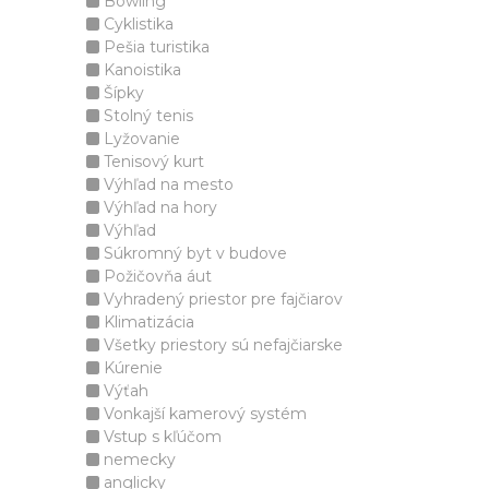
Bowling
Cyklistika
Pešia turistika
Kanoistika
Šípky
Stolný tenis
Lyžovanie
Tenisový kurt
Výhľad na mesto
Výhľad na hory
Výhľad
Súkromný byt v budove
Požičovňa áut
Vyhradený priestor pre fajčiarov
Klimatizácia
Všetky priestory sú nefajčiarske
Kúrenie
Výťah
Vonkajší kamerový systém
Vstup s kľúčom
nemecky
anglicky