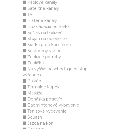
Káblové kanály
Satelitné kanály
TV
Platené kanály
Rozkladacia pohovka
Sušiak na bielizeň
Stojan na oblečenie
Sieťka proti komárom
Súkromný vchod
Žehliace potreby
Žehlička
Na vyššie poschodia je prístup
výťahom
Balkón
Termálne kúpele
Masáže
Donáška potravín
Badmintonové vybavenie
Tenisové vybavenie
Squash
Jazda na koni