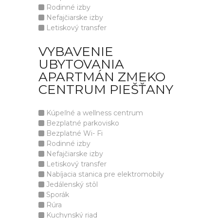
Rodinné izby
Nefajčiarske izby
Letiskový transfer
VYBAVENIE
UBYTOVANIA
APARTMÁN ZMEKO
CENTRUM PIEŠŤANY
Kúpeľné a wellness centrum
Bezplatné parkovisko
Bezplatné Wi- Fi
Rodinné izby
Nefajčiarske izby
Letiskový transfer
Nabíjacia stanica pre elektromobily
Jedálenský stôl
Sporák
Rúra
Kuchynský riad