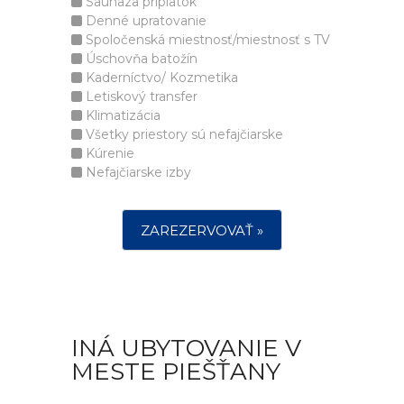
Saunaza príplatok
Denné upratovanie
Spoločenská miestnosť/miestnosť s TV
Úschovňa batožín
Kaderníctvo/ Kozmetika
Letiskový transfer
Klimatizácia
Všetky priestory sú nefajčiarske
Kúrenie
Nefajčiarske izby
ZAREZERVOVAŤ »
INÁ UBYTOVANIE V
MESTE PIEŠŤANY