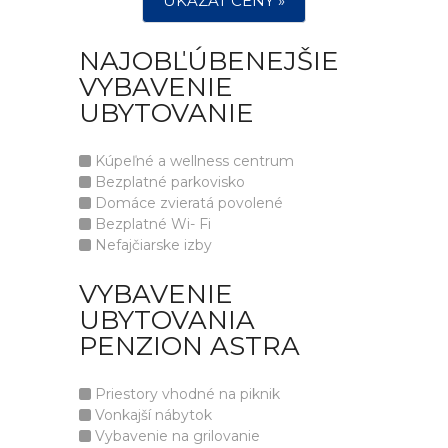
UKÁZAT CENY »
NAJOBĽÚBENEJŠIE
VYBAVENIE
UBYTOVANIE
Kúpeľné a wellness centrum
Bezplatné parkovisko
Domáce zvieratá povolené
Bezplatné Wi- Fi
Nefajčiarske izby
VYBAVENIE
UBYTOVANIA
PENZION ASTRA
Priestory vhodné na piknik
Vonkajší nábytok
Vybavenie na grilovanie