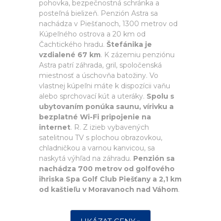
pohovka, bezpečnostná schránka a
posteľná bielizeň. Penzión Astra sa
nachádza v Piešťanoch, 1300 metrov od
Kúpeľného ostrova a 20 km od
Čachtického hradu.
Štefánika je
vzdialené 67 km
. K zázemiu penziónu
Astra patrí záhrada, gril, spoločenská
miestnosť a úschovňa batožiny. Vo
vlastnej kúpeľni máte k dispozícii vaňu
alebo sprchovací kút a uteráky.
Spolu s
ubytovaním ponúka saunu, vírivku a
bezplatné Wi-Fi pripojenie na
internet
. R. Z izieb vybavených
satelitnou TV s plochou obrazovkou,
chladničkou a varnou kanvicou, sa
naskytá výhľad na záhradu.
Penzión sa
nachádza 700 metrov od golfového
ihriska Spa Golf Club Piešťany a 2,1 km
od kaštieľu v Moravanoch nad Váhom
.