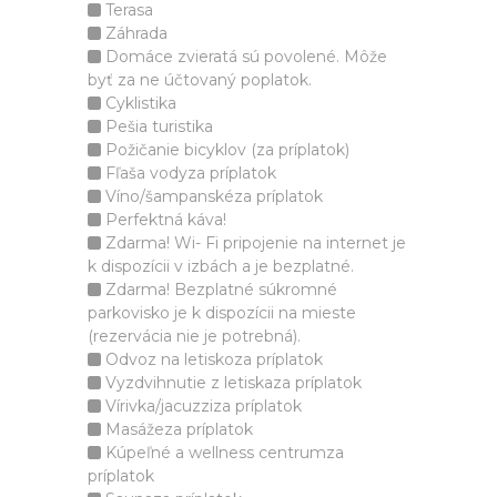
Terasa
Záhrada
Domáce zvieratá sú povolené. Môže
byť za ne účtovaný poplatok.
Cyklistika
Pešia turistika
Požičanie bicyklov (za príplatok)
Fľaša vodyza príplatok
Víno/šampanskéza príplatok
Perfektná káva!
Zdarma! Wi- Fi pripojenie na internet je
k dispozícii v izbách a je bezplatné.
Zdarma! Bezplatné súkromné
parkovisko je k dispozícii na mieste
(rezervácia nie je potrebná).
Odvoz na letiskoza príplatok
Vyzdvihnutie z letiskaza príplatok
Vírivka/jacuzziza príplatok
Masážeza príplatok
Kúpeľné a wellness centrumza
príplatok