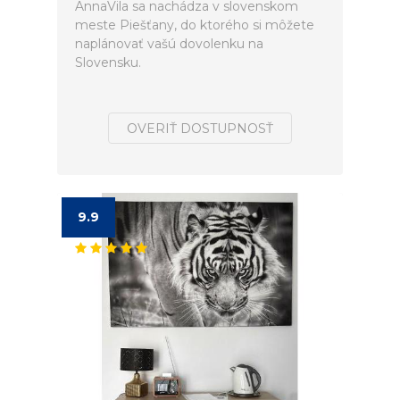
AnnaVila sa nachádza v slovenskom
meste Piešťany, do ktorého si môžete
naplánovať vašú dovolenku na
Slovensku.
OVERIŤ DOSTUPNOSŤ
9.9