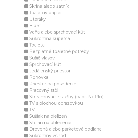
Skriňa alebo šatník
Toaletný papier
Uteráky
Bidet
Vaňa alebo sprchovací kút
Súkromná kúpeľňa
Toaleta
Bezplatné toaletné potreby
Sušič vlasov
Sprchovací kút
Jedálenský priestor
Pohovka
Priestor na posedenie
Pracovný stôl
Streamovacie služby (napr. Netflix)
TV s plochou obrazovkou
TV
Sušiak na bielizeň
Stojan na oblečenie
Drevená alebo parketová podlaha
Súkromný vchod