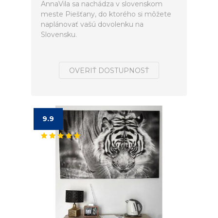
AnnaVila sa nachádza v slovenskom
meste Piešťany, do ktorého si môžete
naplánovať vašú dovolenku na
Slovensku.
OVERIŤ DOSTUPNOSŤ
9.9