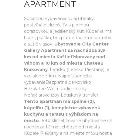
APARTMENT
Súčasťou vybavenia sú aj uteráky,
posteľná bielizeň, TV s plochou
obrazovkou a jedálenský kút. Kúpeľňa má
bidet, práčku, bezplatné toaletné potreby
a sušič vlasov.
Ubytovanie City Center
Gallery Apartment sa nachádza 3,9
km od miesta Kaštieľ Moravany nad
Váhom a 10 km od miesta Chateau
Krakovany
. Letisko (Letisko Piešťany) je
vzdialené 3 km. Najobľúbenejšie
vybavenieBezplatné parkovisko
Bezplatné Wi-Fi Rodinné izby
Nefajčiarske izby Letiskový transfer.
Tento apartmán má spálne (2),
kúpeľňu (1), kompletne vybavenú
kuchyňu a terasu s výhľadom na
mesto
. Toto klimatizované ubytovanie sa
nachádza 17 min. chôdze od miesta
Kúpele Piešťany a na mieste môžu hostia