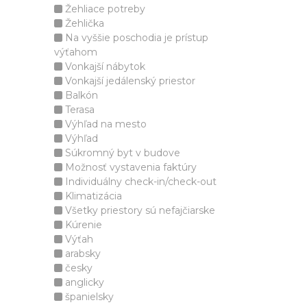
Žehliace potreby
Žehlička
Na vyššie poschodia je prístup
výťahom
Vonkajší nábytok
Vonkajší jedálenský priestor
Balkón
Terasa
Výhľad na mesto
Výhľad
Súkromný byt v budove
Možnosť vystavenia faktúry
Individuálny check-in/check-out
Klimatizácia
Všetky priestory sú nefajčiarske
Kúrenie
Výťah
arabsky
česky
anglicky
španielsky