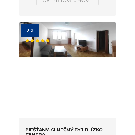
OVERIŤ DOSTUPNOSŤ
9.9
PIEŠŤANY, SLNEČNÝ BYT BLÍZKO
CENTRA