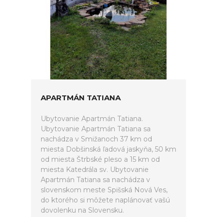
APARTMÁN TATIANA
Ubytovanie Apartmán Tatiana.
Ubytovanie Apartmán Tatiana sa
nachádza v Smižanoch 37 km od
miesta Dobšinská ľadová jaskyňa, 50 km
od miesta Štrbské pleso a 15 km od
miesta Katedrála sv. Ubytovanie
Apartmán Tatiana sa nachádza v
slovenskom meste Spišská Nová Ves,
do ktorého si môžete naplánovať vašú
dovolenku na Slovensku.