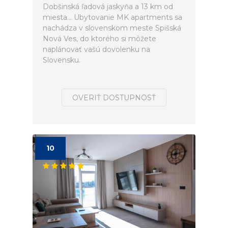
Dobšinská ľadová jaskyňa a 13 km od
miesta... Ubytovanie MK apartments sa
nachádza v slovenskom meste Spišská
Nová Ves, do ktorého si môžete
naplánovať vašú dovolenku na
Slovensku.
OVERIŤ DOSTUPNOSŤ
10