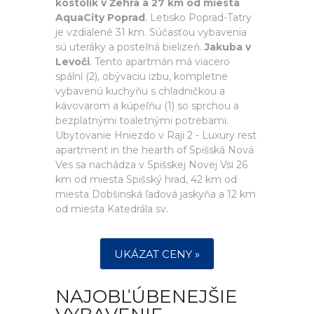
kostolik v Žehra a 27 km od miesta
AquaCity Poprad
. Letisko Poprad-Tatry
je vzdialené 31 km. Súčasťou vybavenia
sú uteráky a posteľná bielizeň.
Jakuba v
Levoči
. Tento apartmán má viacero
spální (2), obývaciu izbu, kompletne
vybavenú kuchyňu s chladničkou a
kávovarom a kúpeľňu (1) so sprchou a
bezplatnými toaletnými potrebami.
Ubytovanie Hniezdo v Raji 2 - Luxury rest
apartment in the hearth of Spišská Nová
Ves sa nachádza v Spišskej Novej Vsi 26
km od miesta Spišský hrad, 42 km od
miesta Dobšinská ľadová jaskyňa a 12 km
od miesta Katedrála sv.
UKÁZAT CENY »
NAJOBĽÚBENEJŠIE