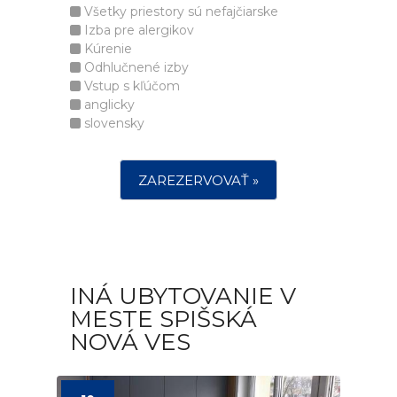
Všetky priestory sú nefajčiarske
Izba pre alergikov
Kúrenie
Odhlučnené izby
Vstup s kľúčom
anglicky
slovensky
ZAREZERVOVAŤ »
INÁ UBYTOVANIE V
MESTE SPIŠSKÁ
NOVÁ VES