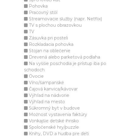
Pohovka
Pracovný stôl
Streamovacie služby (napr. Netflix)
TV s plochou obrazovkou
TV
Zásuvka pri posteli
Rozkladacia pohovka
Stojan na oblečenie
Drevená alebo parketová podlaha
Na vyššie poschodia je prístup iba po
schodoch
Ovocie
Víno/šampanské
Čajová kanvica/kávovar
Výhľad na nádvorie
Výhľad na mesto
Súkromný byt v budove
Možnosť vystavenia faktúry
Vonkajšie detské ihrisko
Spoločenské hry/puzzle
Knihy, DVD a hudba pre deti