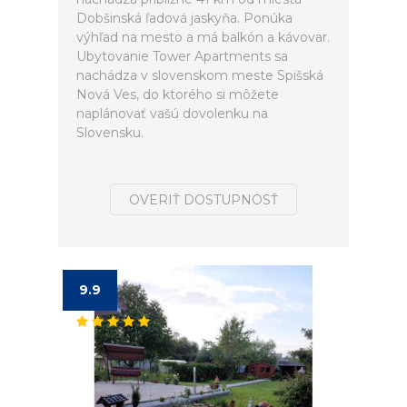
Dobšinská ľadová jaskyňa. Ponúka
výhľad na mesto a má balkón a kávovar.
Ubytovanie Tower Apartments sa
nachádza v slovenskom meste Spišská
Nová Ves, do ktorého si môžete
naplánovať vašú dovolenku na
Slovensku.
OVERIŤ DOSTUPNOSŤ
9.9