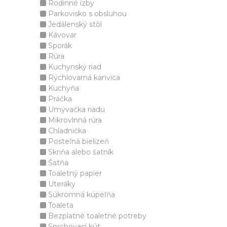
Rodinné izby
Parkovisko s obsluhou
Jedálenský stôl
Kávovar
Sporák
Rúra
Kuchynský riad
Rýchlovarná kanvica
Kuchyňa
Práčka
Umývačka riadu
Mikrovlnná rúra
Chladnička
Posteľná bielizeň
Skriňa alebo šatník
Šatňa
Toaletný papier
Uteráky
Súkromná kúpeľňa
Toaleta
Bezplatné toaletné potreby
Sprchovací kút