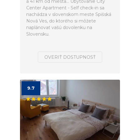
a 41 km od miesta... Ubytovanie City
Center Apartment - Self check-in sa
nachádza v slovenskom meste Spišská
Nová Ves, do ktorého si môžete
naplánovať vašú dovolenku na
Slovensku.
OVERIŤ DOSTUPNOSŤ
9.7