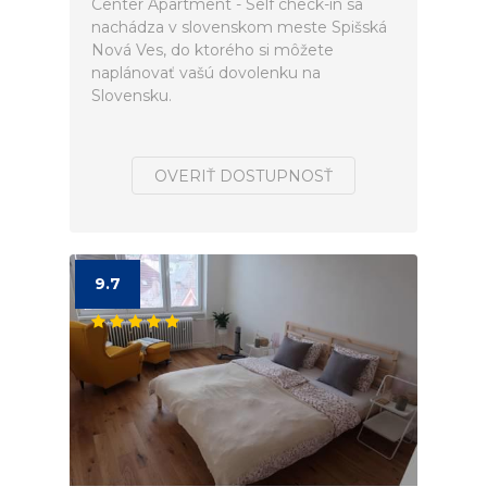
Center Apartment - Self check-in sa
nachádza v slovenskom meste Spišská
Nová Ves, do ktorého si môžete
naplánovať vašú dovolenku na
Slovensku.
OVERIŤ DOSTUPNOSŤ
9.7