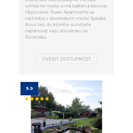
výhľad na mesto a má balkón a kávovar.
Ubytovanie Tower Apartments sa
nachádza v slovenskom meste Spišská
Nová Ves, do ktorého si môžete
naplánovať vašú dovolenku na
Slovensku.
OVERIŤ DOSTUPNOSŤ
9.9