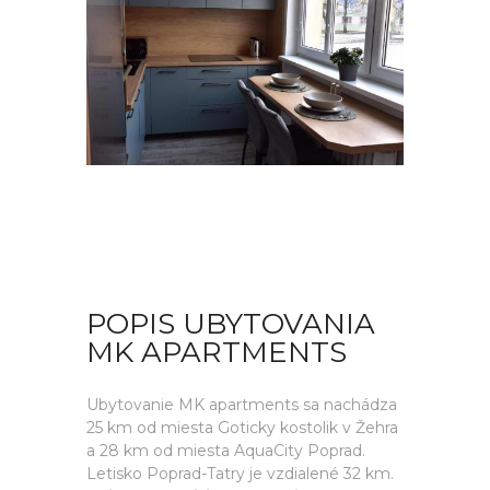
POPIS UBYTOVANIA
MK APARTMENTS
Ubytovanie MK apartments sa nachádza
25 km od miesta Goticky kostolik v Žehra
a 28 km od miesta AquaCity Poprad.
Letisko Poprad-Tatry je vzdialené 32 km.