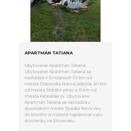
APARTMÁN TATIANA
Ubytovanie Apartmán Tatiana.
Ubytovanie Apartmán Tatiana sa
nachádza v Smižanoch 37 km od
miesta Dobšinská ľadová jaskyňa, 50 km
od miesta Štrbské pleso a 15 km od
miesta Katedrála sv. Ubytovanie
Apartmán Tatiana sa nachádza v
slovenskom meste Spišská Nová Ves,
do ktorého si môžete naplánovať vašú
dovolenku na Slovensku.