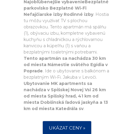
Najobľúbenejšie vybavenieBezplatné
parkovisko Bezplatné Wi-Fi
Nefajčiarske izby Rodinné izby
. Hostia
tu môžu využívať TV s plochou
obrazovkou. Tento apartmán má spálňu
(1), obývaciu izbu, kompletne vybavenú
kuchyňu s chladničkou a rýchlovarnou
kanvicou a kúpeľňu (1) s vaňou a
bezplatnými toaletnými potrebami.
Tento apartmán sa nachádza 30 km
od miesta Námestie svätého Egídia v
Poprade
. Ide o ubytovanie s balkónom a
bezplatným Wi-Fi. Jakuba v Levoči.
Ubytovanie MK apartments sa
nachádza v Spišskej Novej Vsi 26 km
od miesta Spišský hrad, 41 km od
miesta Dobšinská ľadová jaskyňa a 13
km od miesta Katedrála sv
.
UKÁZAT CENY »