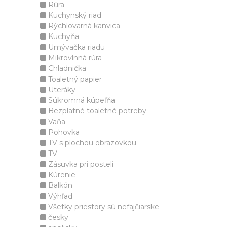
Rúra
Kuchynský riad
Rýchlovarná kanvica
Kuchyňa
Umývačka riadu
Mikrovlnná rúra
Chladnička
Toaletný papier
Uteráky
Súkromná kúpeľňa
Bezplatné toaletné potreby
Vaňa
Pohovka
TV s plochou obrazovkou
TV
Zásuvka pri posteli
Kúrenie
Balkón
Výhľad
Všetky priestory sú nefajčiarske
česky