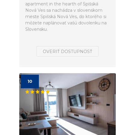
apartment in the hearth of Spišská
Nová Ves sa nachádza v slovenskom
meste Spišská Nová Ves, do ktorého si
môžete naplánovať vašú dovolenku na
Slovensku.
OVERIŤ DOSTUPNOSŤ
10