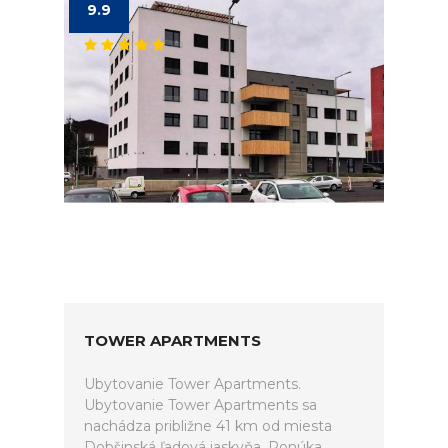
9.9
TOWER APARTMENTS
Ubytovanie Tower Apartments.
Ubytovanie Tower Apartments sa
nachádza približne 41 km od miesta
Dobšinská ľadová jaskyňa. Ponúka