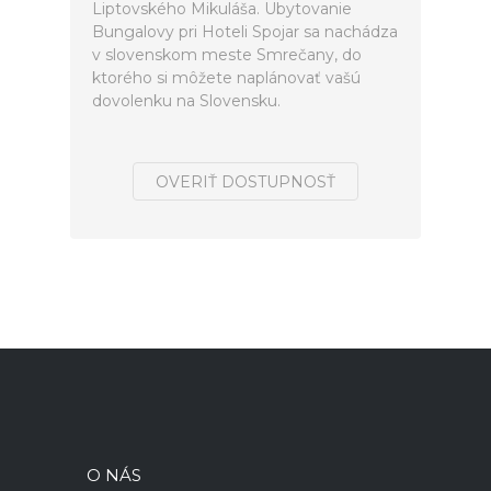
Liptovského Mikuláša. Ubytovanie
Bungalovy pri Hoteli Spojar sa nachádza
v slovenskom meste Smrečany, do
ktorého si môžete naplánovať vašú
dovolenku na Slovensku.
OVERIŤ DOSTUPNOSŤ
O NÁS