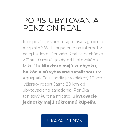
POPIS UBYTOVANIA
PENZION REAL
K dispozícii je vám tu aj terasa s grilom a
bezplatné Wi-Fi pripojenie na internet v
celej budove. Penzión Real sa nachádza
v Žiari, 10 minút jazdy od Liptovského
Mikuláša.
Niektoré majú kuchynku,
balkón a sú vybavené satelitnou TV
.
Aquapark Tatralandia je vzdialený 10 km a
lyžiarsky rezort Jasná 20 km od
ubytovacieho zariadenia. Ponúka
tenisový kurt na mieste.
Ubytovacie
jednotky majú súkromnú kúpeľňu
.
UKÁZAT CENY »