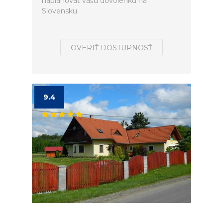
naplánovať vašú dovolenku na
Slovensku.
OVERIŤ DOSTUPNOSŤ
9.4