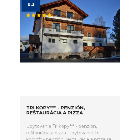
9.3
TRI KOPY*** - PENZIÓN,
REŠTAURÁCIA A PIZZA
Ubytovanie Tri kopy*** - penzión,
reštaurácia a pizza. Ubytovanie Tri
kopy*** - penzión, reštaurácia a pizza sa