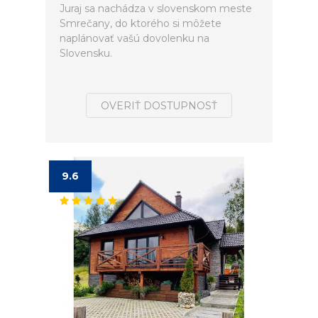
Juraj sa nachádza v slovenskom meste
Smrečany, do ktorého si môžete
naplánovať vašú dovolenku na
Slovensku.
OVERIŤ DOSTUPNOSŤ
9.6