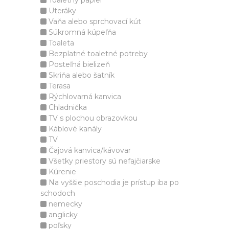
Toaletný papier
Uteráky
Vaňa alebo sprchovací kút
Súkromná kúpeľňa
Toaleta
Bezplatné toaletné potreby
Posteľná bielizeň
Skriňa alebo šatník
Terasa
Rýchlovarná kanvica
Chladnička
TV s plochou obrazovkou
Káblové kanály
TV
Čajová kanvica/kávovar
Všetky priestory sú nefajčiarske
Kúrenie
Na vyššie poschodia je prístup iba po
schodoch
nemecky
anglicky
poľsky