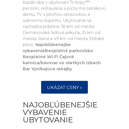
Každá izba v ubytovaní Tri kopy*** -
penzión, reštaurácia a pizza má šatníkovú
skriňu, TV s plochou obrazovkou a
súkromnú kúpeľňu. Ubytovanie sa
nachádza približne 18 km od miesta
Demänovská ľadová jaskyňa, 25 km od
miesta Jasná a 49 km od miesta Štrbské
pleso.
Najobľúbenejšie
vybavenieBezplatné parkovisko
Bezplatné Wi-Fi Čajová
kanvica/kávovar vo všetkých izbách
Bar Vynikajúce raňajky
.
UKÁZAT CENY »
NAJOBĽÚBENEJŠIE
VYBAVENIE
UBYTOVANIE