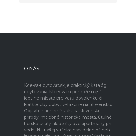
O NÁS
Kde-sa-ubytovat.sk je praktický katalóg
ubytovania, ktorý vám pomôže nájsť
ideálne miesto pre vašu dovolenku či
krátkodobý pobyt výhradne na Slovensku.
Objavte nádherné zákutia slovenskej
prírody, malebné historické mestá, útulné
horské chaty alebo štýlové apartmány pri
vode. Na našej stránke pravidelne nájdete