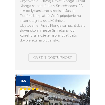
Ubytovanie (Privát) Privat Klonga. Privát
Klonga sa nachádza v Smrečanoch, 28
km od lyžiarskeho strediska Jasná.
Ponúka bezplatné Wi-Fi pripojenie na
internet, gril a detské ihrisko.
Ubytovanie Privat Klonga sa nachádza v
slovenskom meste Smrečany, do
ktorého si môžete naplánovať vašú
dovolenku na Slovensku.
OVERIŤ DOSTUPNOSŤ
8.5