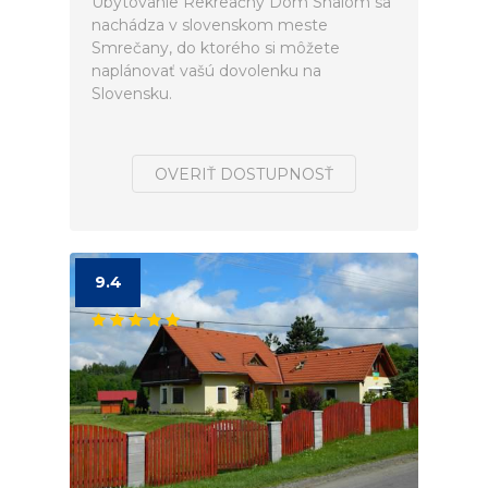
Ubytovanie Rekreačný Dom Shalom sa
nachádza v slovenskom meste
Smrečany, do ktorého si môžete
naplánovať vašú dovolenku na
Slovensku.
OVERIŤ DOSTUPNOSŤ
9.4