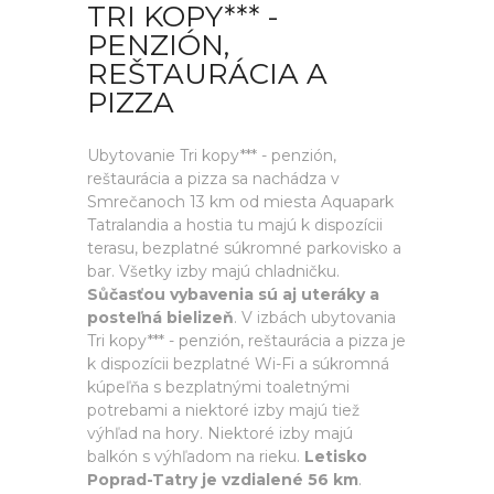
TRI KOPY*** -
PENZIÓN,
REŠTAURÁCIA A
PIZZA
Ubytovanie Tri kopy*** - penzión,
reštaurácia a pizza sa nachádza v
Smrečanoch 13 km od miesta Aquapark
Tatralandia a hostia tu majú k dispozícii
terasu, bezplatné súkromné parkovisko a
bar. Všetky izby majú chladničku.
Sůčasťou vybavenia sú aj uteráky a
posteľná bielizeň
. V izbách ubytovania
Tri kopy*** - penzión, reštaurácia a pizza je
k dispozícii bezplatné Wi-Fi a súkromná
kúpeľňa s bezplatnými toaletnými
potrebami a niektoré izby majú tiež
výhľad na hory. Niektoré izby majú
balkón s výhľadom na rieku.
Letisko
Poprad-Tatry je vzdialené 56 km
.