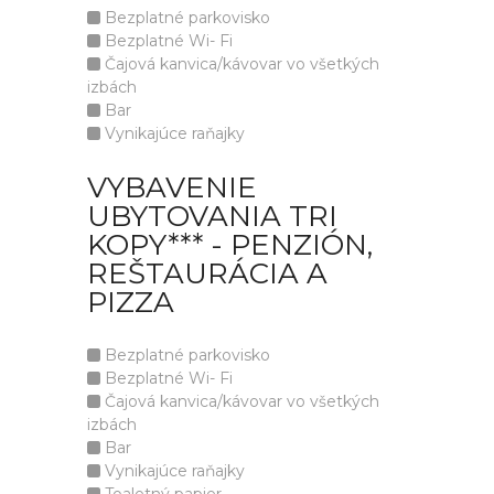
Bezplatné parkovisko
Bezplatné Wi- Fi
Čajová kanvica/kávovar vo všetkých
izbách
Bar
Vynikajúce raňajky
VYBAVENIE
UBYTOVANIA TRI
KOPY*** - PENZIÓN,
REŠTAURÁCIA A
PIZZA
Bezplatné parkovisko
Bezplatné Wi- Fi
Čajová kanvica/kávovar vo všetkých
izbách
Bar
Vynikajúce raňajky