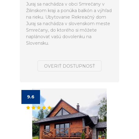
Juraj sa nachádza v obci Smrečany v
Žilinskom kraji a ponúka balkón a výhľad
na rieku. Ubytovanie Rekreačný dom
Juraj sa nachádza v slovenskom meste
Smrečany, do ktorého si môžete
naplánovať vašú dovolenku na
Slovensku.
OVERIŤ DOSTUPNOSŤ
9.6