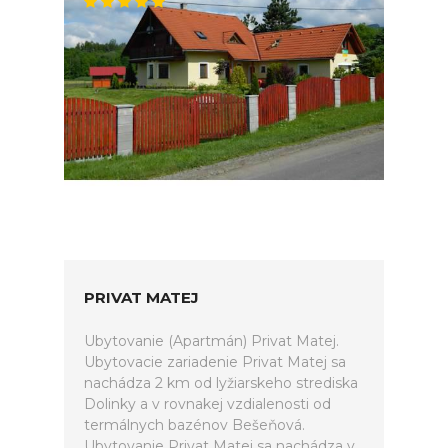
PRIVAT MATEJ
Ubytovanie (Apartmán) Privat Matej.
Ubytovacie zariadenie Privat Matej sa
nachádza 2 km od lyžiarskeho strediska
Dolinky a v rovnakej vzdialenosti od
termálnych bazénov Bešeňová.
Ubytovanie Privat Matej sa nachádza v