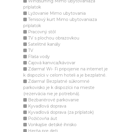
Windsurfing Mimo ubytovaniaza
príplatok
Lyžovanie Mimo ubytovania
Tenisový kurt Mimo ubytovaniaza
príplatok
Pracovný stôl
TV s plochou obrazovkou
Satelitné kanály
TV
Fľaša vody
Čajová kanvica/kávovar
Zdarma! Wi- Fi pripojenie na internet je
k dispozícii v celom hoteli a je bezplatné.
Zdarma! Bezplatné súkromné
parkovisko je k dispozícii na mieste
(rezervácia nie je potrebná).
Bezbariérové parkovanie
Kyvadlová doprava
Kyvadlová doprava (za príplatok)
Požičovňa áut
Vonkajšie detské ihrisko
Herňa pre deti