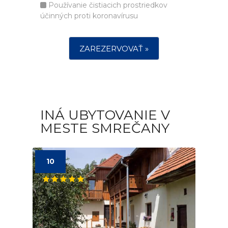
Používanie čistiacich prostriedkov
účinných proti koronavírusu
ZAREZERVOVAŤ »
INÁ UBYTOVANIE V
MESTE SMREČANY
10