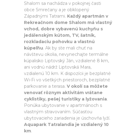
Shalom sa nachádza v pokojnej časti
obce Smrečany a je obklopený
Západnými Tatrami.
Každý apartmán v
Rekreačnom dome Shalom má vlastný
vchod, dobre vybavenú kuchyňu s
jedálenským kútom, TV, šatník,
rozkladaciu pohovku a vlastnú
kúpeľňu
. Ak by ste mali chuť na
návštevu okolia, nevynechajte termálne
kúpalisko Liptovský Ján, vzdialené 8 km,
ani vodnú nádrž Liptovská Mara,
vzdialenú 10 km. K dispozícii je bezplatné
Wi-Fi vo všetkých priestoroch, bezplatné
parkovanie a terasa.
V okolí sa môžete
venovať rôznym aktivitám vrátane
cyklistiky, pešej turistiky a lyžovania
.
Ponúka ubytovanie v apartmánoch s
vlastným stravovaním. Súčasťou
ubytovacieho zariadenia je úschovňa lyží.
Aquapark Tatralandia je vzdialený 10
km
.