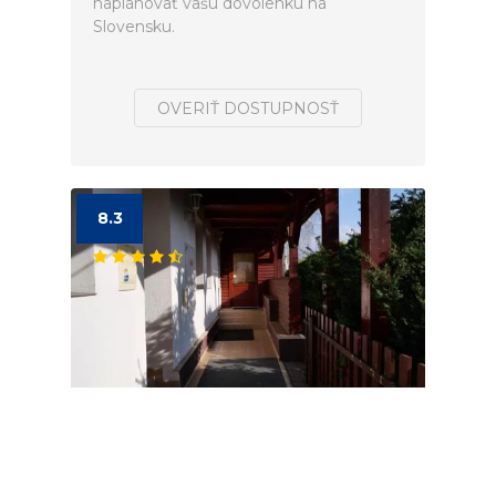
naplánovať vašú dovolenku na
Slovensku.
OVERIŤ DOSTUPNOSŤ
8.3