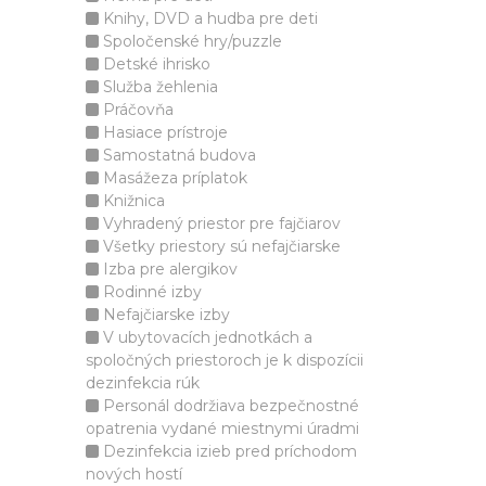
Knihy, DVD a hudba pre deti
Spoločenské hry/puzzle
Detské ihrisko
Služba žehlenia
Práčovňa
Hasiace prístroje
Samostatná budova
Masážeza príplatok
Knižnica
Vyhradený priestor pre fajčiarov
Všetky priestory sú nefajčiarske
Izba pre alergikov
Rodinné izby
Nefajčiarske izby
V ubytovacích jednotkách a
spoločných priestoroch je k dispozícii
dezinfekcia rúk
Personál dodržiava bezpečnostné
opatrenia vydané miestnymi úradmi
Dezinfekcia izieb pred príchodom
nových hostí