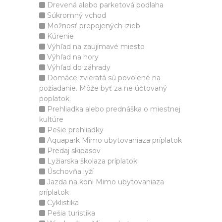
Drevená alebo parketová podlaha
Súkromný vchod
Možnosť prepojených izieb
Kúrenie
Výhľad na zaujímavé miesto
Výhľad na hory
Výhľad do záhrady
Domáce zvieratá sú povolené na
požiadanie. Môže byť za ne účtovaný
poplatok.
Prehliadka alebo prednáška o miestnej
kultúre
Pešie prehliadky
Aquapark Mimo ubytovaniaza príplatok
Predaj skipasov
Lyžiarska školaza príplatok
Úschovňa lyží
Jazda na koni Mimo ubytovaniaza
príplatok
Cyklistika
Pešia turistika