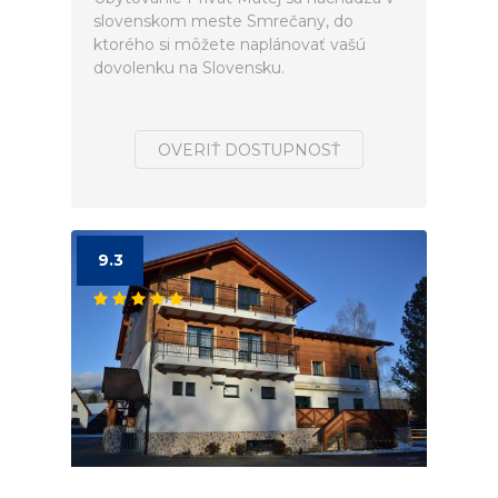
slovenskom meste Smrečany, do
ktorého si môžete naplánovať vašú
dovolenku na Slovensku.
OVERIŤ DOSTUPNOSŤ
9.3