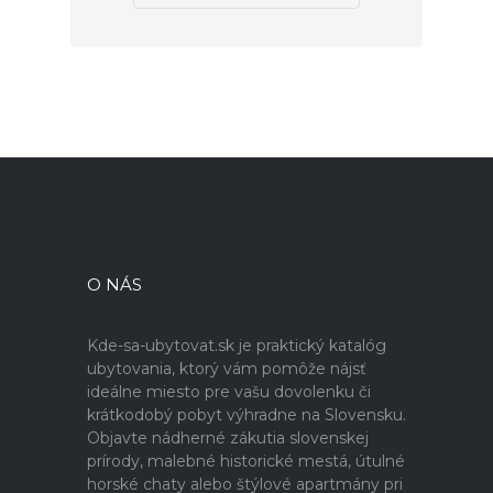
O NÁS
Kde-sa-ubytovat.sk je praktický katalóg
ubytovania, ktorý vám pomôže nájsť
ideálne miesto pre vašu dovolenku či
krátkodobý pobyt výhradne na Slovensku.
Objavte nádherné zákutia slovenskej
prírody, malebné historické mestá, útulné
horské chaty alebo štýlové apartmány pri