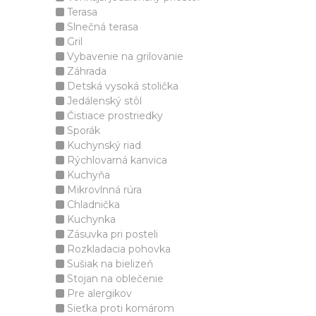
Terasa
Slnečná terasa
Gril
Vybavenie na grilovanie
Záhrada
Detská vysoká stolička
Jedálenský stôl
Čistiace prostriedky
Sporák
Kuchynský riad
Rýchlovarná kanvica
Kuchyňa
Mikrovlnná rúra
Chladnička
Kuchynka
Zásuvka pri posteli
Rozkladacia pohovka
Sušiak na bielizeň
Stojan na oblečenie
Pre alergikov
Sieťka proti komárom