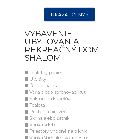
UKÁZAT CENY »
VYBAVENIE
UBYTOVANIA
REKREAČNÝ DOM
SHALOM
Toaletný papier
Uteráky
Ďalšia toaleta
Vaňa alebo sprchovací kút
Súkromná kúpeľňa
Toaleta
Posteľná bielizeň
Skriňa alebo šatník
Vonkajší krb
Priestory vhodné na piknik
Vonkajší jedálenský priestor