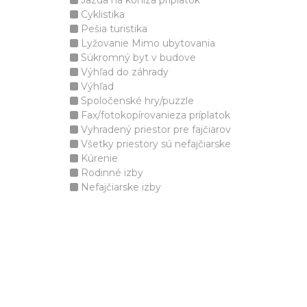
Jazda na koniza príplatok
Cyklistika
Pešia turistika
Lyžovanie Mimo ubytovania
Súkromný byt v budove
Výhľad do záhrady
Výhľad
Spoločenské hry/puzzle
Fax/fotokopírovanieza príplatok
Vyhradený priestor pre fajčiarov
Všetky priestory sú nefajčiarske
Kúrenie
Rodinné izby
Nefajčiarske izby