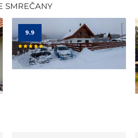
TE SMREČANY
9.9