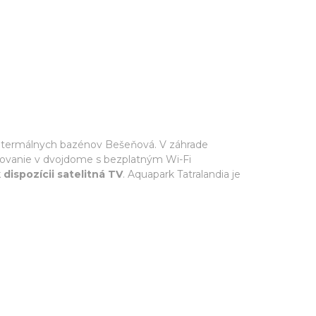
 od termálnych bazénov Bešeňová. V záhrade
ovanie v dvojdome s bezplatným Wi-Fi
 dispozícii satelitná TV
. Aquapark Tatralandia je