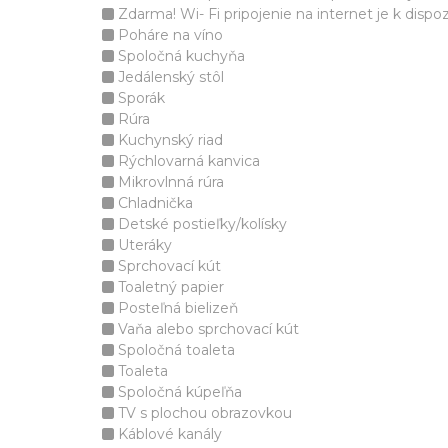
Zdarma! Wi- Fi pripojenie na internet je k dispozí
Poháre na víno
Spoločná kuchyňa
Jedálenský stôl
Sporák
Rúra
Kuchynský riad
Rýchlovarná kanvica
Mikrovlnná rúra
Chladnička
Detské postieľky/kolísky
Uteráky
Sprchovací kút
Toaletný papier
Posteľná bielizeň
Vaňa alebo sprchovací kút
Spoločná toaleta
Toaleta
Spoločná kúpeľňa
TV s plochou obrazovkou
Káblové kanály