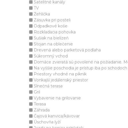
Satelitné kanály
TV
Žehlička
Zásuvka pri posteli
Odpadkové koše
Rozkladacia pohovka
Sušiak na bielizeň
Stojan na oblečenie
Drevená alebo parketová podlaha
Súkromný vchod
Domáce zvieratá sú povolené na požiadanie. Mô
Na vyššie poschodia je prístup iba po schodoch
Priestory vhodné na piknik
Vonkajší jedálenský priestor
Slnečná terasa
Gril
Vybavenie na grilovanie
Terasa
Záhrada
Čajová kanvica/kávovar
Úschovňa lyží