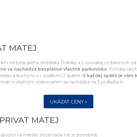
AT MATEJ
 km od lyžiarskeho strediska Dolinky a v rovnakej vzdialenosti
te sa nachádza bezplatné vlastné parkovisko
. Ponúka ubyt
terasu a kuchyňu a v podkroví 2 spálne.
V každej spálni je vám k
rtmán s vlastným stravovaním sa nachádza na 2 podlažiach.
UKÁZAT CENY »
PRIVAT MATEJ
ozícii na mieste (rezervácia nie je potrebná).