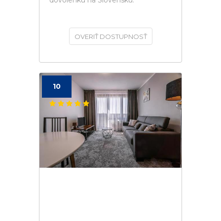
dovolenku na Slovensku.
OVERIŤ DOSTUPNOSŤ
10