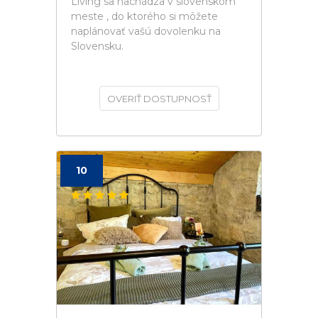
Living sa nachádza v slovenskom
meste , do ktorého si môžete
naplánovať vašú dovolenku na
Slovensku.
OVERIŤ DOSTUPNOSŤ
10