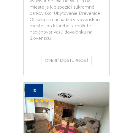
využívať bezplatné Wi-Fi a na
mieste je k dispozícii súkromné
parkovisko. Ubytovanie Drevenice
Osádka sa nachádza v slovenskom
meste , do ktorého si môžete
naplánovať vašú dovolenku na
Slovensku.
OVERIŤ DOSTUPNOSŤ
10