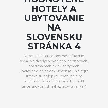
HOTELY A
UBYTOVANIE
NA
SLOVENSKU
STRÁNKA 4
Našou prioritou je, aby naši zákazníci
bývali vo skvelých hoteloch, penziónoch,
apartmánoch a ďalších typoch
ubytovanie na celom Slovensku. Na tejto
stránke sú najlepšie ubytovanie na
Slovensku, ktoré navštívili a hodnotili
tisíce spokojných zákazníkov Stránka 4