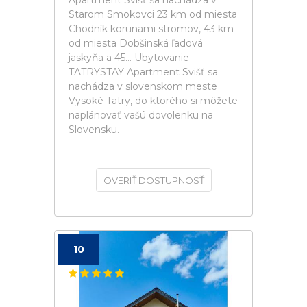
Apartment Svišť sa nachádza v
Starom Smokovci 23 km od miesta
Chodník korunami stromov, 43 km
od miesta Dobšinská ľadová
jaskyňa a 45... Ubytovanie
TATRYSTAY Apartment Svišť sa
nachádza v slovenskom meste
Vysoké Tatry, do ktorého si môžete
naplánovať vašú dovolenku na
Slovensku.
OVERIŤ DOSTUPNOSŤ
10