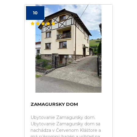
10
ZAMAGURSKY DOM
Ubytovanie Zamagursky dom.
Ubytovanie Zamagursky dom sa
nachádza v Červenom Kláštore a
má súkromný bazén a výhľad na