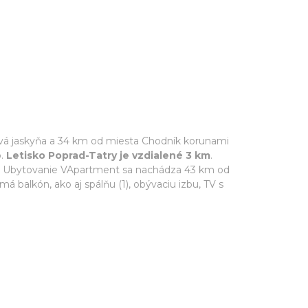
vá jaskyňa a 34 km od miesta Chodník korunami
o.
Letisko Poprad-Tatry je vzdialené 3 km
.
by. Ubytovanie VApartment sa nachádza 43 km od
 balkón, ako aj spálňu (1), obývaciu izbu, TV s