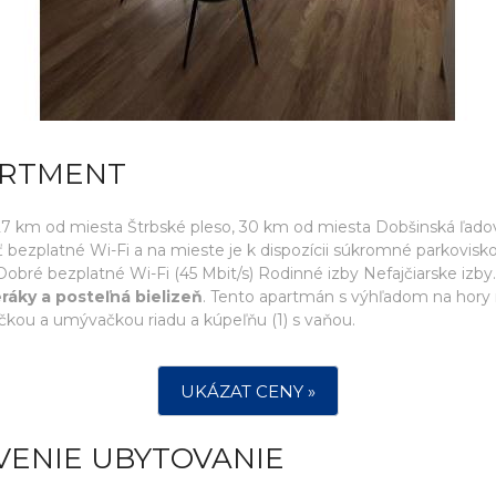
ARTMENT
 km od miesta Štrbské pleso, 30 km od miesta Dobšinská ľado
bezplatné Wi-Fi a na mieste je k dispozícii súkromné parkovisk
obré bezplatné Wi-Fi (45 Mbit/s) Rodinné izby Nefajčiarske iz
ráky a posteľná bielizeň
. Tento apartmán s výhľadom na hory má
kou a umývačkou riadu a kúpeľňu (1) s vaňou.
UKÁZAT CENY »
VENIE UBYTOVANIE