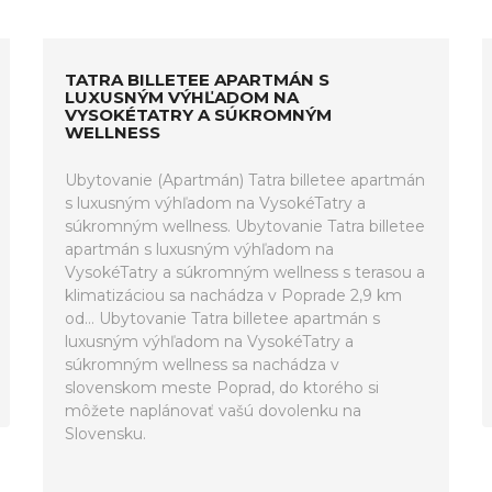
TATRA BILLETEE APARTMÁN S
LUXUSNÝM VÝHĽADOM NA
VYSOKÉTATRY A SÚKROMNÝM
WELLNESS
Ubytovanie (Apartmán) Tatra billetee apartmán
s luxusným výhľadom na VysokéTatry a
súkromným wellness. Ubytovanie Tatra billetee
apartmán s luxusným výhľadom na
VysokéTatry a súkromným wellness s terasou a
klimatizáciou sa nachádza v Poprade 2,9 km
od... Ubytovanie Tatra billetee apartmán s
luxusným výhľadom na VysokéTatry a
súkromným wellness sa nachádza v
slovenskom meste Poprad, do ktorého si
môžete naplánovať vašú dovolenku na
Slovensku.