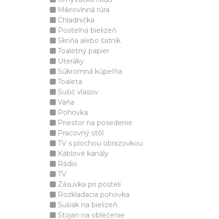
Mikrovlnná rúra
Chladnička
Posteľná bielizeň
Skriňa alebo šatník
Toaletný papier
Uteráky
Súkromná kúpeľňa
Toaleta
Sušič vlasov
Vaňa
Pohovka
Priestor na posedenie
Pracovný stôl
TV s plochou obrazovkou
Káblové kanály
Rádio
TV
Zásuvka pri posteli
Rozkladacia pohovka
Sušiak na bielizeň
Stojan na oblečenie