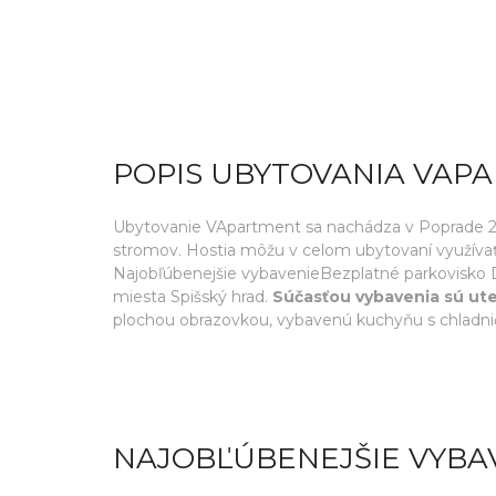
POPIS UBYTOVANIA VAP
Ubytovanie VApartment sa nachádza v Poprade 27
stromov. Hostia môžu v celom ubytovaní využívať 
Najobľúbenejšie vybavenieBezplatné parkovisko D
miesta Spišský hrad.
Súčasťou vybavenia sú ute
plochou obrazovkou, vybavenú kuchyňu s chladnič
NAJOBĽÚBENEJŠIE VYBA