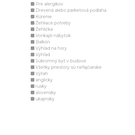
Pre alergikov
Drevená alebo parketová podlaha
Kúrenie
Žehliace potreby
Žehlička
Vonkajší nábytok
Balkón
Výhľad na hory
Výhľad
Súkromný byt v budove
Všetky priestory sú nefajčiarske
Výťah
anglicky
rusky
slovensky
ukajinsky