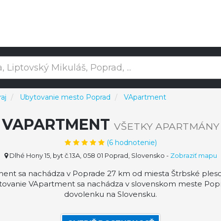
aj
Ubytovanie mesto Poprad
VApartment
VAPARTMENT
VŠETKY APARTMÁNY
(
6
hodnotenie)
Dlhé Hony 15, byt č.13A, 058 01 Poprad, Slovensko
-
Zobraziť mapu
nt sa nachádza v Poprade 27 km od miesta Štrbské pleso,
tovanie VApartment sa nachádza v slovenskom meste Popr
dovolenku na Slovensku.