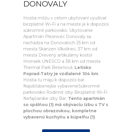
DONOVALY
Hostia môžu v celom ubytovaní využívať
bezplatné Wi-Fi a na mieste je k dispozícii
súkromné parkovisko. Ubytovanie
Apartmán Plesnivec Donovaly sa
nachádza na Donovaloch 25 km od
miesta Skanzen Vlkolínec, 37 km od
miesta Drevený artikulárny kostol
Hronsek UNESCO a 38 km od miesta
Thermal Park Bešeňová.
Letisko
Poprad-Tatry je vzdialené 104 km
.
Hostia tu majú k dispozícii bar.
Najobľúbenejšie vybavenieSúkromné
parkovisko Rodinné izby Bezplatné Wi-Fi
Nefajčiarske izby Bar.
Tento apartmán
so spálňou (1) má obývaciu izbu s TV s
plochou obrazovkou, kompletne
vybavenú kuchyňu a kúpeľňu (1)
.