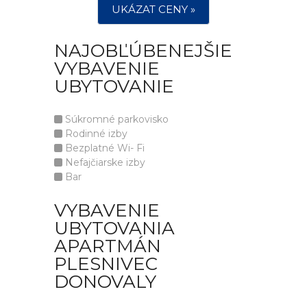
UKÁZAT CENY »
NAJOBĽÚBENEJŠIE
VYBAVENIE
UBYTOVANIE
Súkromné parkovisko
Rodinné izby
Bezplatné Wi- Fi
Nefajčiarske izby
Bar
VYBAVENIE
UBYTOVANIA
APARTMÁN
PLESNIVEC
DONOVALY