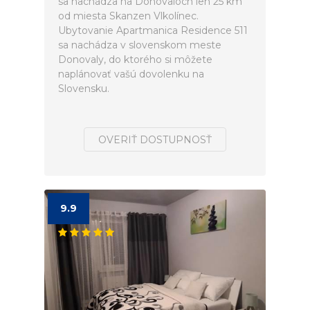
sa nachádza na Donovaloch len 25 km
od miesta Skanzen Vlkolínec.
Ubytovanie Apartmanica Residence 511
sa nachádza v slovenskom meste
Donovaly, do ktorého si môžete
naplánovať vašú dovolenku na
Slovensku.
OVERIŤ DOSTUPNOSŤ
9.9