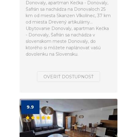
Donovaly, apartman Kečka - Donovaly,
Šafrán sa nachádza na Donovaloch 25
km od miesta Skanzen Vlkolínec, 37 km
od miesta Drevený artikulárny...
Ubytovanie Donovaly, apartman Kečka
- Donovaly, Šafrán sa nachádza v
slovenskom meste Donovaly, do
ktorého si môžete naplánovať vašú
dovolenku na Slovensku.
OVERIŤ DOSTUPNOSŤ
9.9