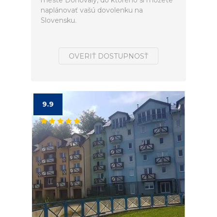
meste Donovaly, do ktorého si môžete
naplánovať vašú dovolenku na
Slovensku.
OVERIŤ DOSTUPNOSŤ
9.9