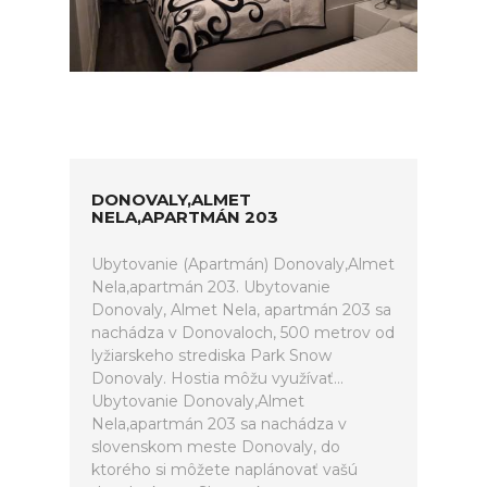
DONOVALY,ALMET
NELA,APARTMÁN 203
Ubytovanie (Apartmán) Donovaly,Almet
Nela,apartmán 203. Ubytovanie
Donovaly, Almet Nela, apartmán 203 sa
nachádza v Donovaloch, 500 metrov od
lyžiarskeho strediska Park Snow
Donovaly. Hostia môžu využívať...
Ubytovanie Donovaly,Almet
Nela,apartmán 203 sa nachádza v
slovenskom meste Donovaly, do
ktorého si môžete naplánovať vašú