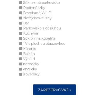
Súkromné parkovisko
Rodinné izby
Bezplatné Wi- Fi
Nefajčiarske izby
Bar
Parkovisko s obsluhou
Kuchyňa
Súkromná kúpeľňa
TV s plochou obrazovkou
Kúrenie
Balkón
Výhľad
nemecky
anglicky
slovensky
ZAREZERVOVAŤ »