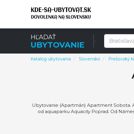
HĽADAŤ
UBYTOVANIE
Katalóg ubytovania
Slovensko
Prešovský kr
Ubytovanie (Apartmán) Apartment Sobota. A
od aquaparku Aquacity Poprad. Od Námest