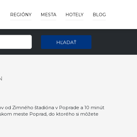
REGIÓNY
MESTA
HOTELY
BLOG
HĽADAŤ
N
v od Zimného štadióna v Poprade a 10 minút
nskom meste Poprad, do ktorého si môžete