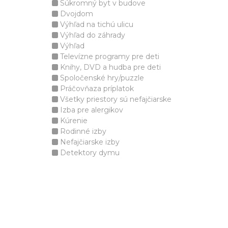
Súkromný byt v budove
Dvojdom
Výhľad na tichú ulicu
Výhľad do záhrady
Výhľad
Televízne programy pre deti
Knihy, DVD a hudba pre deti
Spoločenské hry/puzzle
Práčovňaza príplatok
Všetky priestory sú nefajčiarske
Izba pre alergikov
Kúrenie
Rodinné izby
Nefajčiarske izby
Detektory dymu