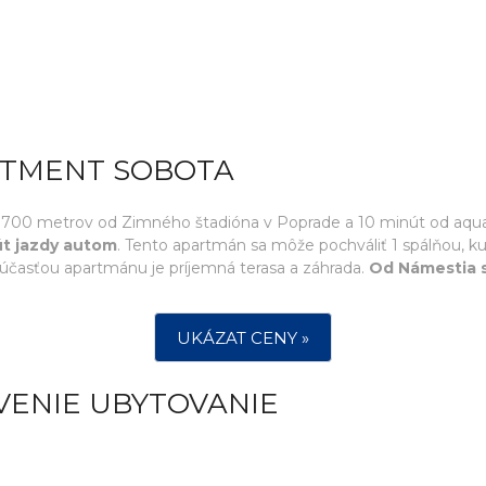
RTMENT SOBOTA
700 metrov od Zimného štadióna v Poprade a 10 minút od aquapa
út jazdy autom
. Tento apartmán sa môže pochváliť 1 spálňou, k
účasťou apartmánu je príjemná terasa a záhrada.
Od Námestia 
UKÁZAT CENY »
VENIE UBYTOVANIE