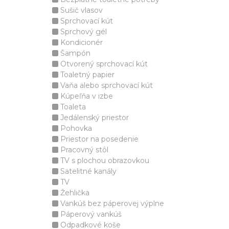
Sušič vlasov
Sprchovací kút
Sprchový gél
Kondicionér
Šampón
Otvorený sprchovací kút
Toaletný papier
Vaňa alebo sprchovací kút
Kúpeľňa v izbe
Toaleta
Jedálenský priestor
Pohovka
Priestor na posedenie
Pracovný stôl
TV s plochou obrazovkou
Satelitné kanály
TV
Žehlička
Vankúš bez páperovej výplne
Páperový vankúš
Odpadkové koše