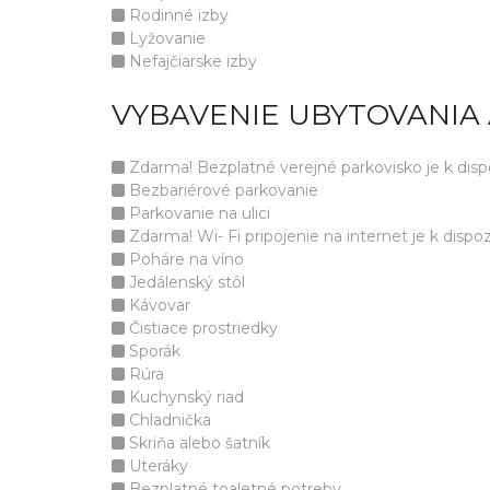
Rodinné izby
Lyžovanie
Nefajčiarske izby
VYBAVENIE UBYTOVANIA
Zdarma! Bezplatné verejné parkovisko je k dispoz
Bezbariérové parkovanie
Parkovanie na ulici
Zdarma! Wi- Fi pripojenie na internet je k dispozí
Poháre na víno
Jedálenský stôl
Kávovar
Čistiace prostriedky
Sporák
Rúra
Kuchynský riad
Chladnička
Skriňa alebo šatník
Uteráky
Bezplatné toaletné potreby