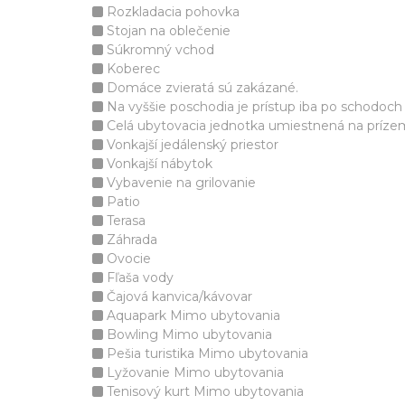
Rozkladacia pohovka
Stojan na oblečenie
Súkromný vchod
Koberec
Domáce zvieratá sú zakázané.
Na vyššie poschodia je prístup iba po schodoch
Celá ubytovacia jednotka umiestnená na príze
Vonkajší jedálenský priestor
Vonkajší nábytok
Vybavenie na grilovanie
Patio
Terasa
Záhrada
Ovocie
Fľaša vody
Čajová kanvica/kávovar
Aquapark Mimo ubytovania
Bowling Mimo ubytovania
Pešia turistika Mimo ubytovania
Lyžovanie Mimo ubytovania
Tenisový kurt Mimo ubytovania