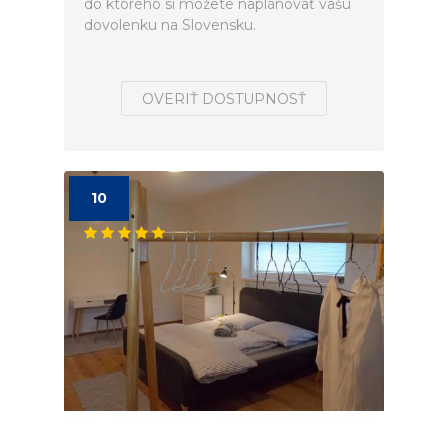
do ktorého si môžete naplánovať vašú
dovolenku na Slovensku.
OVERIŤ DOSTUPNOSŤ
10