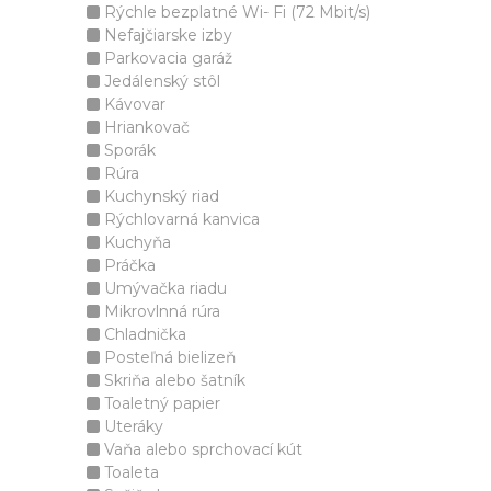
Rýchle bezplatné Wi- Fi (72 Mbit/s)
Nefajčiarske izby
Parkovacia garáž
Jedálenský stôl
Kávovar
Hriankovač
Sporák
Rúra
Kuchynský riad
Rýchlovarná kanvica
Kuchyňa
Práčka
Umývačka riadu
Mikrovlnná rúra
Chladnička
Posteľná bielizeň
Skriňa alebo šatník
Toaletný papier
Uteráky
Vaňa alebo sprchovací kút
Toaleta