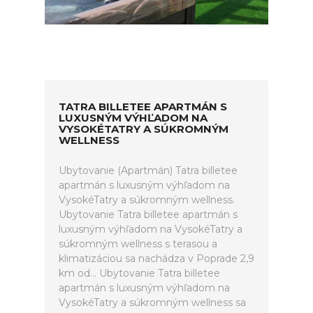
TATRA BILLETEE APARTMÁN S
LUXUSNÝM VÝHĽADOM NA
VYSOKÉTATRY A SÚKROMNÝM
WELLNESS
Ubytovanie (Apartmán) Tatra billetee
apartmán s luxusným výhľadom na
VysokéTatry a súkromným wellness.
Ubytovanie Tatra billetee apartmán s
luxusným výhľadom na VysokéTatry a
súkromným wellness s terasou a
klimatizáciou sa nachádza v Poprade 2,9
km od... Ubytovanie Tatra billetee
apartmán s luxusným výhľadom na
VysokéTatry a súkromným wellness sa