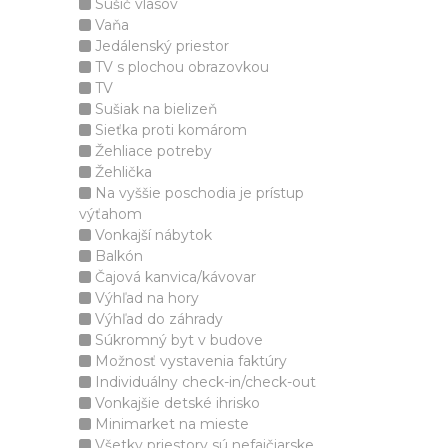
Sušič vlasov
Vaňa
Jedálenský priestor
TV s plochou obrazovkou
TV
Sušiak na bielizeň
Sieťka proti komárom
Žehliace potreby
Žehlička
Na vyššie poschodia je prístup
výťahom
Vonkajší nábytok
Balkón
Čajová kanvica/kávovar
Výhľad na hory
Výhľad do záhrady
Súkromný byt v budove
Možnosť vystavenia faktúry
Individuálny check-in/check-out
Vonkajšie detské ihrisko
Minimarket na mieste
Všetky priestory sú nefajčiarske