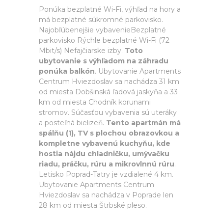
Ponúka bezplatné Wi-Fi, výhľad na hory a
má bezplatné súkromné parkovisko.
Najobľúbenejšie vybavenieBezplatné
parkovisko Rýchle bezplatné Wi-Fi (72
Mbit/s) Nefajčiarske izby.
Toto
ubytovanie s výhľadom na záhradu
ponúka balkón
. Ubytovanie Apartments
Centrum Hviezdoslav sa nachádza 31 km
od miesta Dobšinská ľadová jaskyňa a 33
km od miesta Chodník korunami
stromov. Súčasťou vybavenia sú uteráky
a posteľná bielizeň.
Tento apartmán má
spálňu (1), TV s plochou obrazovkou a
kompletne vybavenú kuchyňu, kde
hostia nájdu chladničku, umývačku
riadu, práčku, rúru a mikrovlnnú rúru
.
Letisko Poprad-Tatry je vzdialené 4 km.
Ubytovanie Apartments Centrum
Hviezdoslav sa nachádza v Poprade len
28 km od miesta Štrbské pleso.