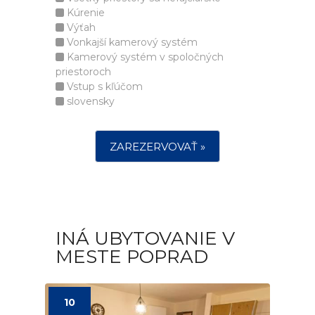
Kúrenie
Výťah
Vonkajší kamerový systém
Kamerový systém v spoločných
priestoroch
Vstup s kľúčom
slovensky
ZAREZERVOVAŤ »
INÁ UBYTOVANIE V
MESTE POPRAD
10