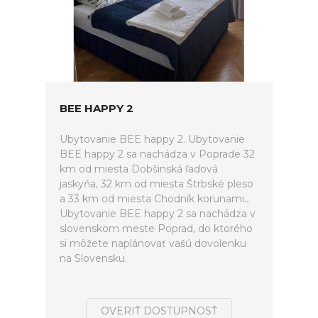
BEE HAPPY 2
Ubytovanie BEE happy 2. Ubytovanie
BEE happy 2 sa nachádza v Poprade 32
km od miesta Dobšinská ľadová
jaskyňa, 32 km od miesta Štrbské pleso
a 33 km od miesta Chodník korunami...
Ubytovanie BEE happy 2 sa nachádza v
slovenskom meste Poprad, do ktorého
si môžete naplánovať vašú dovolenku
na Slovensku.
OVERIŤ DOSTUPNOSŤ