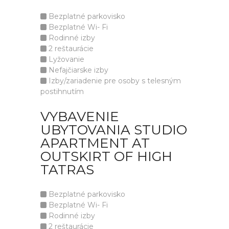
Bezplatné parkovisko
Bezplatné Wi- Fi
Rodinné izby
2 reštaurácie
Lyžovanie
Nefajčiarske izby
Izby/zariadenie pre osoby s telesným
postihnutím
VYBAVENIE
UBYTOVANIA STUDIO
APARTMENT AT
OUTSKIRT OF HIGH
TATRAS
Bezplatné parkovisko
Bezplatné Wi- Fi
Rodinné izby
2 reštaurácie