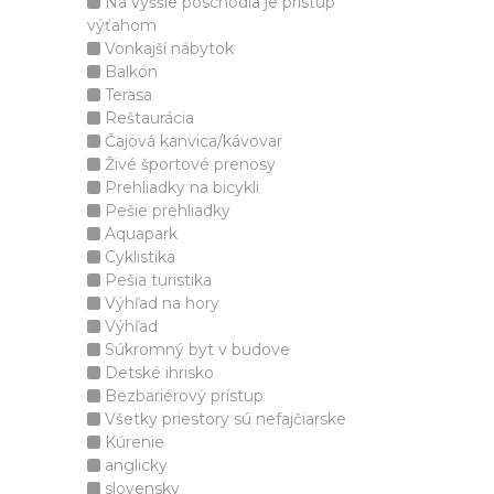
Na vyššie poschodia je prístup
výťahom
Vonkajší nábytok
Balkón
Terasa
Reštaurácia
Čajová kanvica/kávovar
Živé športové prenosy
Prehliadky na bicykli
Pešie prehliadky
Aquapark
Cyklistika
Pešia turistika
Výhľad na hory
Výhľad
Súkromný byt v budove
Detské ihrisko
Bezbariérový prístup
Všetky priestory sú nefajčiarske
Kúrenie
anglicky
slovensky