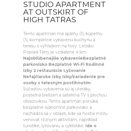
STUDIO APARTMENT
AT OUTSKIRT OF
HIGH TATRAS
Tento apartmán má spálňu (1), kúpeľňu
(1), kompletne vybavenú kuchyňu a
terasu s výhľadom na hory. Letisko
Poprad-Tatry je vzdialené 4 km.
Najobľúbenejšie vybavenieBezplatné
parkovisko Bezplatné Wi-Fi Rodinné
izby 2 reštaurácie Lyžovanie
Nefajčiarske izby Izby/zariadenie pre
osoby s telesným postihnutím
.
Súčasťou vybavenia sú aj uteráky,
posteľná bielizeň a satelitná TV s plochou
obrazovkou. Tento apartmán ponúka
bezplatné súkromné parkovisko a
nachádza sa v oblasti, kde sa hostia môžu
venovať rôznym aktivitám, napríklad
turistike, lyžovaniu a cyklistike.
Ide o