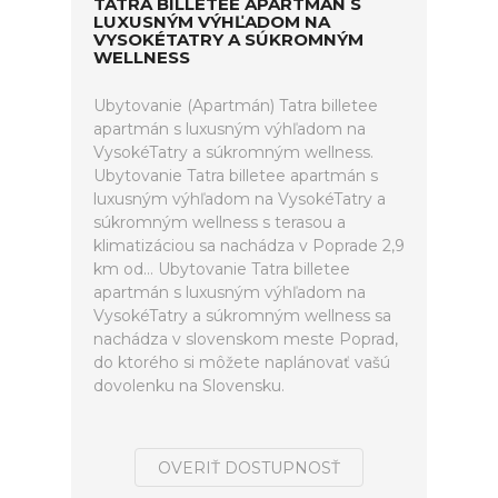
TATRA BILLETEE APARTMÁN S
LUXUSNÝM VÝHĽADOM NA
VYSOKÉTATRY A SÚKROMNÝM
WELLNESS
Ubytovanie (Apartmán) Tatra billetee
apartmán s luxusným výhľadom na
VysokéTatry a súkromným wellness.
Ubytovanie Tatra billetee apartmán s
luxusným výhľadom na VysokéTatry a
súkromným wellness s terasou a
klimatizáciou sa nachádza v Poprade 2,9
km od... Ubytovanie Tatra billetee
apartmán s luxusným výhľadom na
VysokéTatry a súkromným wellness sa
nachádza v slovenskom meste Poprad,
do ktorého si môžete naplánovať vašú
dovolenku na Slovensku.
OVERIŤ DOSTUPNOSŤ