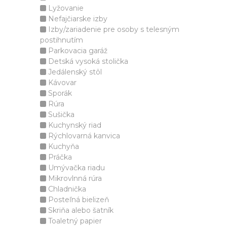
Lyžovanie
Nefajčiarske izby
Izby/zariadenie pre osoby s telesným
postihnutím
Parkovacia garáž
Detská vysoká stolička
Jedálenský stôl
Kávovar
Sporák
Rúra
Sušička
Kuchynský riad
Rýchlovarná kanvica
Kuchyňa
Práčka
Umývačka riadu
Mikrovlnná rúra
Chladnička
Posteľná bielizeň
Skriňa alebo šatník
Toaletný papier