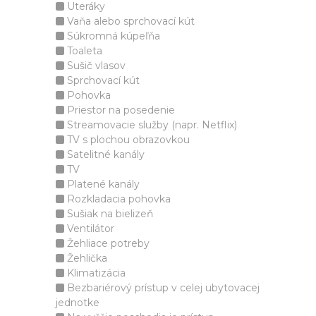
Uteráky
Vaňa alebo sprchovací kút
Súkromná kúpeľňa
Toaleta
Sušič vlasov
Sprchovací kút
Pohovka
Priestor na posedenie
Streamovacie služby (napr. Netflix)
TV s plochou obrazovkou
Satelitné kanály
TV
Platené kanály
Rozkladacia pohovka
Sušiak na bielizeň
Ventilátor
Žehliace potreby
Žehlička
Klimatizácia
Bezbariérový prístup v celej ubytovacej
jednotke