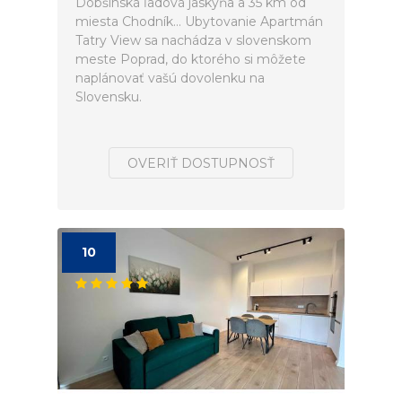
Dobšinská ľadová jaskyňa a 35 km od
miesta Chodník... Ubytovanie Apartmán
Tatry View sa nachádza v slovenskom
meste Poprad, do ktorého si môžete
naplánovať vašú dovolenku na
Slovensku.
OVERIŤ DOSTUPNOSŤ
10