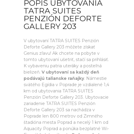
POPIS UBYTOVANIA
TATRA SUITES
PENZIÓN DEFORTE
GALLERY 203
V ubytovaní TATRA SUITES Penzión
Deforte Gallery 203 môžete získať
Genius zľavu! Ak chcete na pobyte v
tomto ubytovaní ušetriť, stačí sa prihlásiť.
K vybaveniu patria uteráky a posteľná
bielizeň.
V ubytovaní sa každý deň
podávajú talianske raňajky
. Námestie
svätého Egídia v Poprade je vzdialené 1,4
km od ubytovania TATRA SUITES
Penzión Deforte Gallery 203. Ubytovacie
zariadenie TATRA SUITES Penzión
Deforte Gallery 203 sa nachádza v
Poprade len 800 metrov od Zimného
štadióna mesta Poprad a necelý 1 km od
Aquacity Poprad a ponúka bezplatné Wi-