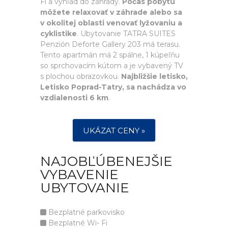
Fi a výhľad do záhrady.
Počas pobytu
môžete relaxovať v záhrade alebo sa
v okolitej oblasti venovať lyžovaniu a
cyklistike
. Ubytovanie TATRA SUITES
Penzión Deforte Gallery 203 má terasu.
Tento apartmán má 2 spálne, 1 kúpeľňu
so sprchovacím kútom a je vybavený TV
s plochou obrazovkou.
Najbližšie letisko,
Letisko Poprad-Tatry, sa nachádza vo
vzdialenosti 6 km
.
UKÁZAT CENY »
NAJOBĽÚBENEJŠIE
VYBAVENIE
UBYTOVANIE
Bezplatné parkovisko
Bezplatné Wi- Fi