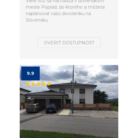
View 302 sa nachádza v slovenskom
meste Poprad, do ktorého si môžete
naplánovať vašú dovolenku na
Slovensku.
OVERIŤ DOSTUPNOSŤ
9.9