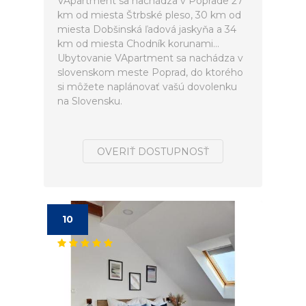
VApartment sa nachádza v Poprade 27
km od miesta Štrbské pleso, 30 km od
miesta Dobšinská ľadová jaskyňa a 34
km od miesta Chodník korunami...
Ubytovanie VApartment sa nachádza v
slovenskom meste Poprad, do ktorého
si môžete naplánovať vašú dovolenku
na Slovensku.
OVERIŤ DOSTUPNOSŤ
10