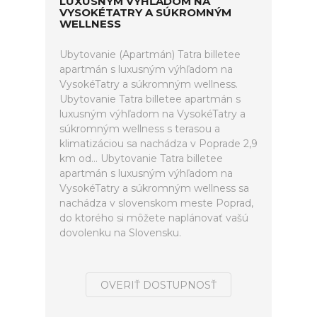
LUXUSNÝM VÝHĽADOM NA
VYSOKÉTATRY A SÚKROMNÝM
WELLNESS
Ubytovanie (Apartmán) Tatra billetee
apartmán s luxusným výhľadom na
VysokéTatry a súkromným wellness.
Ubytovanie Tatra billetee apartmán s
luxusným výhľadom na VysokéTatry a
súkromným wellness s terasou a
klimatizáciou sa nachádza v Poprade 2,9
km od... Ubytovanie Tatra billetee
apartmán s luxusným výhľadom na
VysokéTatry a súkromným wellness sa
nachádza v slovenskom meste Poprad,
do ktorého si môžete naplánovať vašú
dovolenku na Slovensku.
OVERIŤ DOSTUPNOSŤ