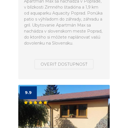
Apartmán Max sa nachádza v Poprade,
v blízkosti Zimného štadióna a 1,9 km
od aquaparku Aquacity Poprad. Ponúka
patio s výhľadom do záhrady, záhradu a
gril. Ubytovanie Apartmán Max sa
nachádza v slovenskom meste Poprad,
do ktorého si môžete naplánovať vašú
dovolenku na Slovensku.
OVERIŤ DOSTUPNOSŤ
9.9