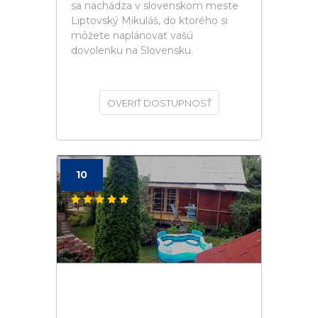
sa nachádza v slovenskom meste
Liptovský Mikuláš, do ktorého si
môžete naplánovať vašú
dovolenku na Slovensku.
OVERIŤ DOSTUPNOSŤ
10