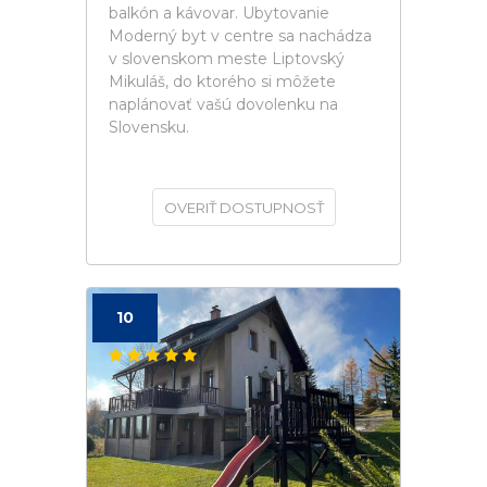
balkón a kávovar. Ubytovanie
Moderný byt v centre sa nachádza
v slovenskom meste Liptovský
Mikuláš, do ktorého si môžete
naplánovať vašú dovolenku na
Slovensku.
OVERIŤ DOSTUPNOSŤ
10