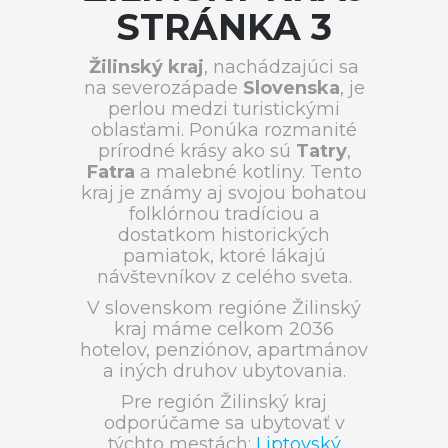
STRÁNKA 3
Žilinský kraj
, nachádzajúci sa
na severozápade
Slovenska
, je
perlou medzi turistickými
oblasťami. Ponúka rozmanité
prírodné krásy ako sú
Tatry
,
Fatra
a malebné kotliny. Tento
kraj je známy aj svojou bohatou
folklórnou tradíciou a
dostatkom historických
pamiatok, ktoré lákajú
návštevníkov z celého sveta.
V slovenskom regióne Žilinský
kraj máme celkom 2036
hotelov, penziónov, apartmánov
a iných druhov ubytovania.
Pre región Žilinský kraj
odporúčame sa ubytovať v
týchto mestách:
Liptovský