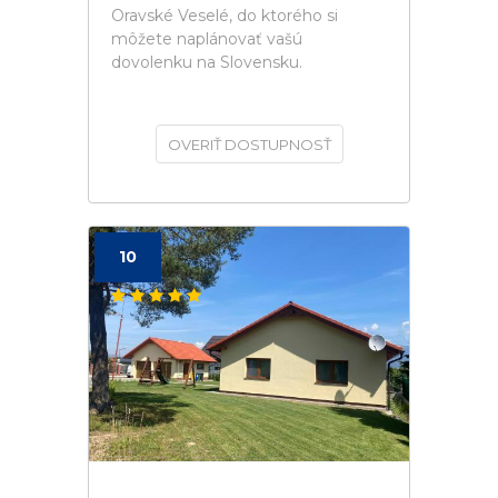
Oravské Veselé, do ktorého si
môžete naplánovať vašú
dovolenku na Slovensku.
OVERIŤ DOSTUPNOSŤ
10