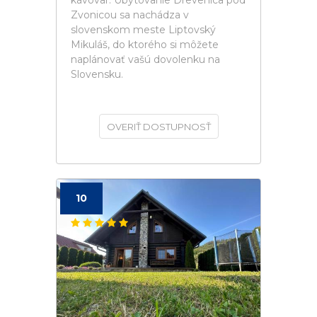
kávovar. Ubytovanie Drevenica pod
Zvonicou sa nachádza v
slovenskom meste Liptovský
Mikuláš, do ktorého si môžete
naplánovať vašú dovolenku na
Slovensku.
OVERIŤ DOSTUPNOSŤ
10