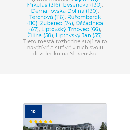
Mikuláš (316)
,
Bešeňová (130)
,
Demänovská Dolina (130)
,
Terchová (116)
,
Ružomberok
(110)
,
Zuberec (74)
,
Oščadnica
(67)
,
Liptovský Trnovec (66)
,
Žilina (58)
,
Liptovský Ján (55)
.
Tieto mestá rozhodne stojí za to
navštíviť a stráviť v nich svoju
dovolenku na Slovensku.
10