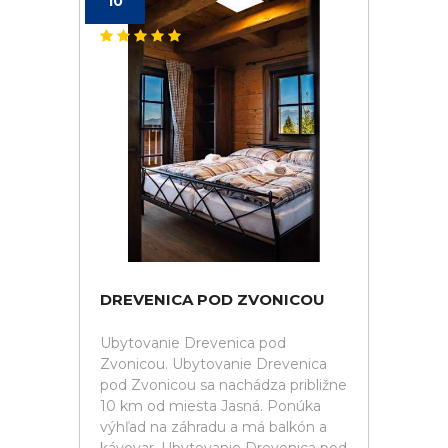
10
DREVENICA POD ZVONICOU
Ubytovanie Drevenica pod
Zvonicou. Ubytovanie Drevenica
pod Zvonicou sa nachádza približne
10 km od miesta Jasná. Ponúka
výhľad na záhradu a má balkón a