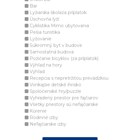
Bar
Lyžiarska školaza príplatok
Úschovňa lyží
Cyklistika Mimo ubytovania
Pešia turistika
Lyžovanie
Súkromný byt v budove
Samostatná budova
Požičanie bicyklov (za príplatok)
Výhľad na hory
Výhľad
Recepcia s nepretržitou prevádzkou
Vonkajšie detské ihrisko
Spoločenské hry/puzzle
Vyhradený priestor pre fajčiarov
Všetky priestory sú nefajčiarske
Kúrenie
Rodinné izby
Nefajčiarske izby