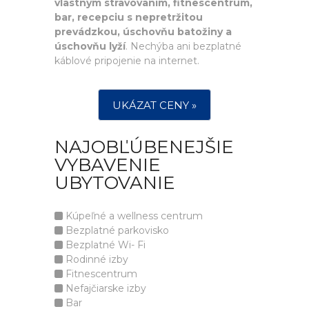
vlastným stravovaním, fitnescentrum,
bar, recepciu s nepretržitou
prevádzkou, úschovňu batožiny a
úschovňu lyží
. Nechýba ani bezplatné
káblové pripojenie na internet.
UKÁZAT CENY »
NAJOBĽÚBENEJŠIE
VYBAVENIE
UBYTOVANIE
Kúpeľné a wellness centrum
Bezplatné parkovisko
Bezplatné Wi- Fi
Rodinné izby
Fitnescentrum
Nefajčiarske izby
Bar