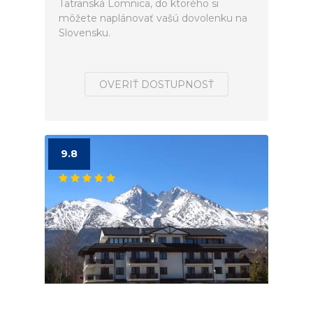
Tatranská Lomnica, do ktorého si
môžete naplánovať vašú dovolenku na
Slovensku.
OVERIŤ DOSTUPNOSŤ
9.8