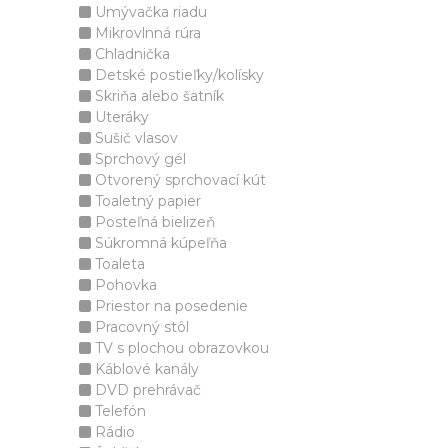
Umývačka riadu
Mikrovlnná rúra
Chladnička
Detské postieľky/kolísky
Skriňa alebo šatník
Uteráky
Sušič vlasov
Sprchový gél
Otvorený sprchovací kút
Toaletný papier
Posteľná bielizeň
Súkromná kúpeľňa
Toaleta
Pohovka
Priestor na posedenie
Pracovný stôl
TV s plochou obrazovkou
Káblové kanály
DVD prehrávač
Telefón
Rádio