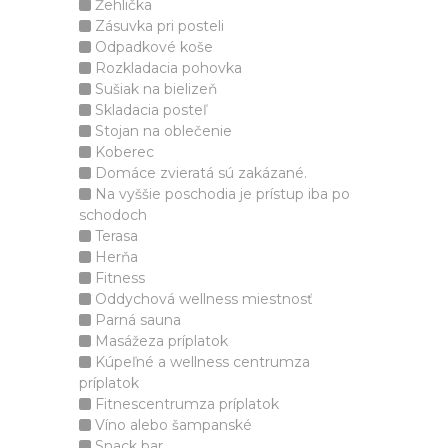
Žehlička
Zásuvka pri posteli
Odpadkové koše
Rozkladacia pohovka
Sušiak na bielizeň
Skladacia posteľ
Stojan na oblečenie
Koberec
Domáce zvieratá sú zakázané.
Na vyššie poschodia je prístup iba po
schodoch
Terasa
Herňa
Fitness
Oddychová wellness miestnosť
Parná sauna
Masážeza príplatok
Kúpeľné a wellness centrumza
príplatok
Fitnescentrumza príplatok
Víno alebo šampanské
Snack bar