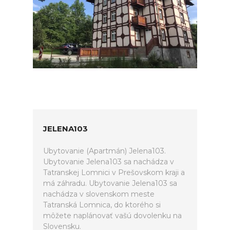
JELENA103
Ubytovanie (Apartmán) Jelena103.
Ubytovanie Jelena103 sa nachádza v
Tatranskej Lomnici v Prešovskom kraji a
má záhradu. Ubytovanie Jelena103 sa
nachádza v slovenskom meste
Tatranská Lomnica, do ktorého si
môžete naplánovať vašú dovolenku na
Slovensku.