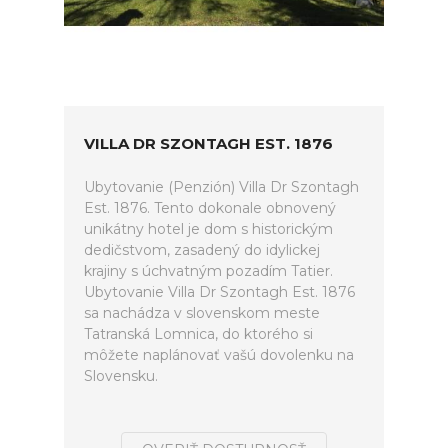
VILLA DR SZONTAGH EST. 1876
Ubytovanie (Penzión) Villa Dr Szontagh
Est. 1876. Tento dokonale obnovený
unikátny hotel je dom s historickým
dedičstvom, zasadený do idylickej
krajiny s úchvatným pozadím Tatier.
Ubytovanie Villa Dr Szontagh Est. 1876
sa nachádza v slovenskom meste
Tatranská Lomnica, do ktorého si
môžete naplánovať vašú dovolenku na
Slovensku.