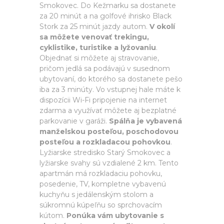
Smokovec. Do Kežmarku sa dostanete
za 20 minút a na golfové ihrisko Black
Stork za 25 minút jazdy autom.
V okolí
sa môžete venovať trekingu,
cyklistike, turistike a lyžovaniu
.
Objednať si môžete aj stravovanie,
pričom jedlá sa podávajú v susednom
ubytovaní, do ktorého sa dostanete pešo
iba za 3 minúty. Vo vstupnej hale máte k
dispozícii Wi-Fi pripojenie na internet
zdarma a využívať môžete aj bezplatné
parkovanie v garáži.
Spálňa je vybavená
manželskou posteľou, poschodovou
posteľou a rozkladacou pohovkou
.
Lyžiarske stredisko Starý Smokovec a
lyžiarske svahy sú vzdialené 2 km. Tento
apartmán má rozkladaciu pohovku,
posedenie, TV, kompletne vybavenú
kuchyňu s jedálenským stolom a
súkromnú kúpeľňu so sprchovacím
kútom.
Ponúka vám ubytovanie s