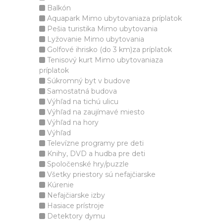
Balkón
Aquapark Mimo ubytovaniaza príplatok
Pešia turistika Mimo ubytovania
Lyžovanie Mimo ubytovania
Golfové ihrisko (do 3 km)za príplatok
Tenisový kurt Mimo ubytovaniaza
príplatok
Súkromný byt v budove
Samostatná budova
Výhľad na tichú ulicu
Výhľad na zaujímavé miesto
Výhľad na hory
Výhľad
Televízne programy pre deti
Knihy, DVD a hudba pre deti
Spoločenské hry/puzzle
Všetky priestory sú nefajčiarske
Kúrenie
Nefajčiarske izby
Hasiace prístroje
Detektory dymu