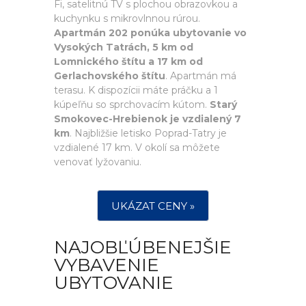
Fi, satelitnú TV s plochou obrazovkou a
kuchynku s mikrovlnnou rúrou.
Apartmán 202 ponúka ubytovanie vo
Vysokých Tatrách, 5 km od
Lomnického štítu a 17 km od
Gerlachovského štítu
. Apartmán má
terasu. K dispozícii máte práčku a 1
kúpeľňu so sprchovacím kútom.
Starý
Smokovec-Hrebienok je vzdialený 7
km
. Najbližšie letisko Poprad-Tatry je
vzdialené 17 km. V okolí sa môžete
venovať lyžovaniu.
UKÁZAT CENY »
NAJOBĽÚBENEJŠIE
VYBAVENIE
UBYTOVANIE