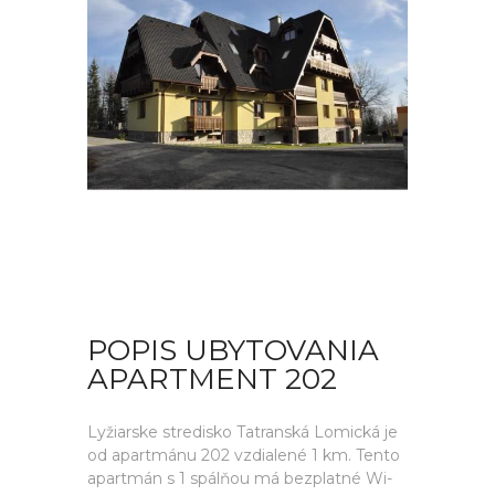
POPIS UBYTOVANIA
APARTMENT 202
Lyžiarske stredisko Tatranská Lomická je
od apartmánu 202 vzdialené 1 km. Tento
apartmán s 1 spálňou má bezplatné Wi-