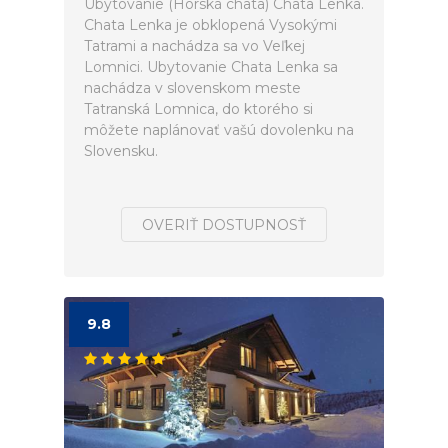
Ubytovanie (Horská chata) Chata Lenka.
Chata Lenka je obklopená Vysokými
Tatrami a nachádza sa vo Veľkej
Lomnici. Ubytovanie Chata Lenka sa
nachádza v slovenskom meste
Tatranská Lomnica, do ktorého si
môžete naplánovať vašú dovolenku na
Slovensku.
OVERIŤ DOSTUPNOSŤ
9.8