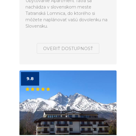
Ubytovanie Apartment Tatra sa
nachádza v slovenskom meste
Tatranská Lomnica, do ktorého si
môžete naplánovať vašú dovolenku na
Slovensku.
OVERIŤ DOSTUPNOSŤ
9.8