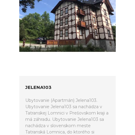
JELENA103
Ubytovanie (Apartmán) Jelena103.
Ubytovanie Jelena103 sa nachádza v
Tatranskej Lomnici v Prešovskom kraji a
má záhradu. Ubytovanie Jelena103 sa
nachádza v slovenskom meste
Tatranská Lomnica, do ktorého si