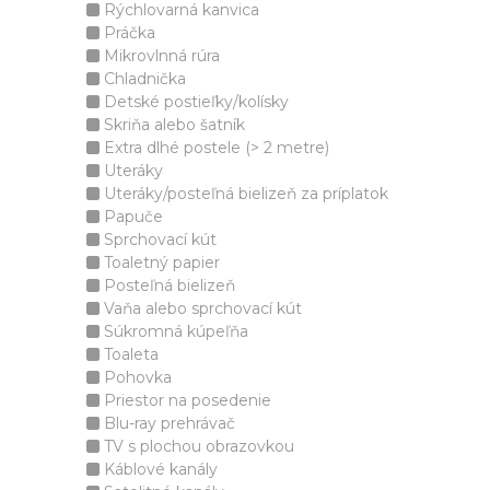
Rýchlovarná kanvica
Práčka
Mikrovlnná rúra
Chladnička
Detské postieľky/kolísky
Skriňa alebo šatník
Extra dlhé postele (> 2 metre)
Uteráky
Uteráky/posteľná bielizeň za príplatok
Papuče
Sprchovací kút
Toaletný papier
Posteľná bielizeň
Vaňa alebo sprchovací kút
Súkromná kúpeľňa
Toaleta
Pohovka
Priestor na posedenie
Blu-ray prehrávač
TV s plochou obrazovkou
Káblové kanály