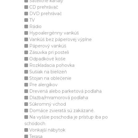
Satelitné kanály
CD prehrávač
DVD prehrávač
TV
Rádio
Hypoalergénny vankúš
Vankúš bez páperovej výplne
Páperový vankúš
Zásuvka pri posteli
Odpadkové koše
Rozkladacia pohovka
Sušiak na bielizeň
Stojan na oblečenie
Pre alergikov
Drevená alebo parketová podlaha
Dlažba/mramorová podlaha
Súkromný vchod
Domáce zvieratá sú zakázané.
Na vyššie poschodia je prístup iba po
schodoch
Vonkajší nábytok
Terasa