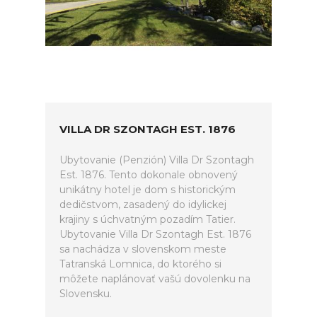
VILLA DR SZONTAGH EST. 1876
Ubytovanie (Penzión) Villa Dr Szontagh
Est. 1876. Tento dokonale obnovený
unikátny hotel je dom s historickým
dedičstvom, zasadený do idylickej
krajiny s úchvatným pozadím Tatier.
Ubytovanie Villa Dr Szontagh Est. 1876
sa nachádza v slovenskom meste
Tatranská Lomnica, do ktorého si
môžete naplánovať vašú dovolenku na
Slovensku.