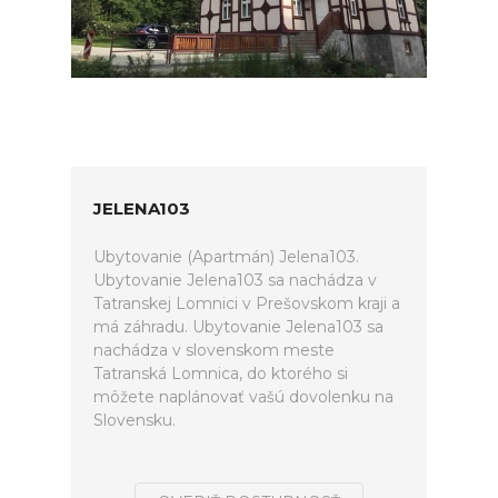
JELENA103
Ubytovanie (Apartmán) Jelena103.
Ubytovanie Jelena103 sa nachádza v
Tatranskej Lomnici v Prešovskom kraji a
má záhradu. Ubytovanie Jelena103 sa
nachádza v slovenskom meste
Tatranská Lomnica, do ktorého si
môžete naplánovať vašú dovolenku na
Slovensku.