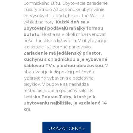
Lomnického štítu. Ubytovacie zariadenie
Luxury Studio A305 ponúka ubytovanie
vo Vysokých Tatrách, bezplatné Wi-Fi a
výhľad na hory.
Každý deň sa v
ubytovaní podávajú raňajky formou
bufetu
. Hostia sa v okolí môžu venovať
pešej turistike a lyžovaniu. V ubytovaní je
k dispozícii súkromné parkovisko.
Zariadenie má jedálenský priestor,
kuchyňu s chladničkou a je vybavené
káblovou TV s plochou obrazovkou
. V
ubytovaní je k dispozícii požičovňa
lyžiarskeho vybavenia a požičovňa
bicyklov. V budove sa nachádza
reštaurácia, bar a spoločný salónik.
Letisko Poprad-Tatry, ktoré je k
ubytovaniu najbližšie, je vzdialené 14
km
.
UKÁZAT CENY »