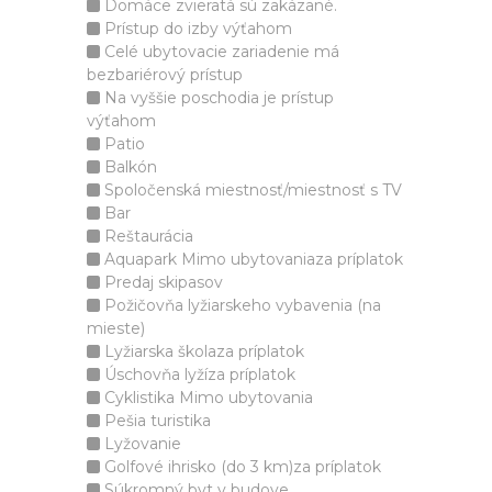
Domáce zvieratá sú zakázané.
Prístup do izby výťahom
Celé ubytovacie zariadenie má
bezbariérový prístup
Na vyššie poschodia je prístup
výťahom
Patio
Balkón
Spoločenská miestnosť/miestnosť s TV
Bar
Reštaurácia
Aquapark Mimo ubytovaniaza príplatok
Predaj skipasov
Požičovňa lyžiarskeho vybavenia (na
mieste)
Lyžiarska školaza príplatok
Úschovňa lyžíza príplatok
Cyklistika Mimo ubytovania
Pešia turistika
Lyžovanie
Golfové ihrisko (do 3 km)za príplatok
Súkromný byt v budove