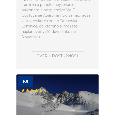
Lomnici a ponúka ubytovanie s
balkónom a bezplatným Wi-Fi.
Ubytovanie Apartman Lio sa nachádza
v slovenskom meste Tatranská
Lomnica, do ktorého si môžete
naplánovať vašú dovolenku na
Slovensku.
OVERIŤ DOSTUPNOSŤ
9.8