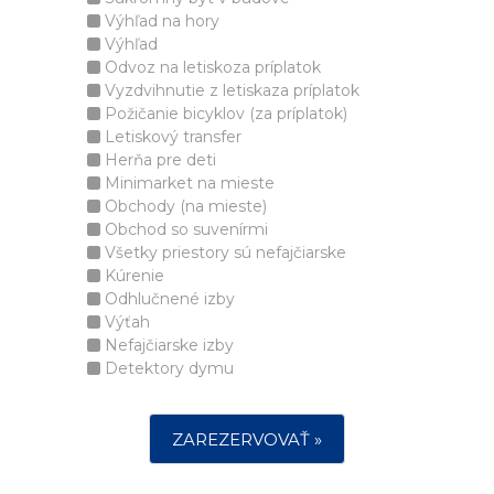
Výhľad na hory
Výhľad
Odvoz na letiskoza príplatok
Vyzdvihnutie z letiskaza príplatok
Požičanie bicyklov (za príplatok)
Letiskový transfer
Herňa pre deti
Minimarket na mieste
Obchody (na mieste)
Obchod so suvenírmi
Všetky priestory sú nefajčiarske
Kúrenie
Odhlučnené izby
Výťah
Nefajčiarske izby
Detektory dymu
ZAREZERVOVAŤ »