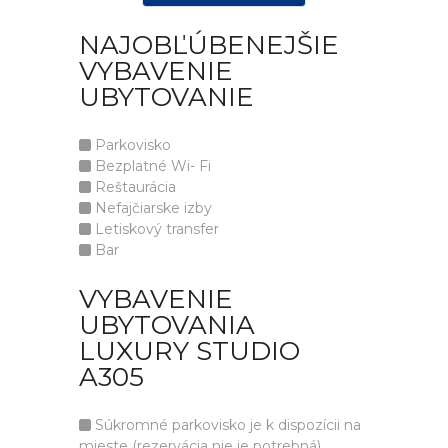
NAJOBĽÚBENEJŠIE
VYBAVENIE
UBYTOVANIE
Parkovisko
Bezplatné Wi- Fi
Reštaurácia
Nefajčiarske izby
Letiskový transfer
Bar
VYBAVENIE
UBYTOVANIA
LUXURY STUDIO
A305
Súkromné parkovisko je k dispozícii na
mieste (rezervácia nie je potrebná).