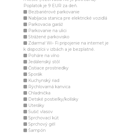
Poplatok je 9 EUR za deň.
Bezbariérové parkovanie
Nabíjacia stanica pre elektrické vozidlá
Parkovacia garáž
Parkovanie na ulici
Strážené parkovisko
Zdarma! Wi- Fi pripojenie na internet je
k dispozícii v izbách a je bezplatné.
Poháre na víno
Jedálenský stôl
Čistiace prostriedky
Sporák
Kuchynský riad
Rýchlovarná kanvica
Chladnička
Detské postieľky/kolísky
Uteráky
Sušič vlasov
Sprchovací kút
Sprchový gél
Šampón