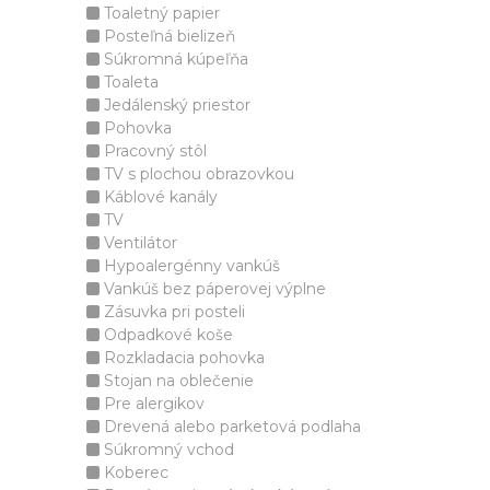
Toaletný papier
Posteľná bielizeň
Súkromná kúpeľňa
Toaleta
Jedálenský priestor
Pohovka
Pracovný stôl
TV s plochou obrazovkou
Káblové kanály
TV
Ventilátor
Hypoalergénny vankúš
Vankúš bez páperovej výplne
Zásuvka pri posteli
Odpadkové koše
Rozkladacia pohovka
Stojan na oblečenie
Pre alergikov
Drevená alebo parketová podlaha
Súkromný vchod
Koberec