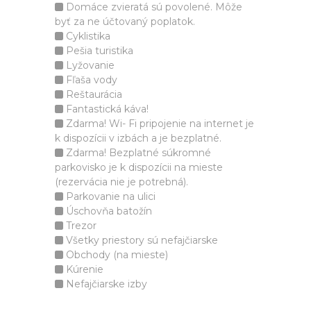
Domáce zvieratá sú povolené. Môže
byť za ne účtovaný poplatok.
Cyklistika
Pešia turistika
Lyžovanie
Fľaša vody
Reštaurácia
Fantastická káva!
Zdarma! Wi- Fi pripojenie na internet je
k dispozícii v izbách a je bezplatné.
Zdarma! Bezplatné súkromné
parkovisko je k dispozícii na mieste
(rezervácia nie je potrebná).
Parkovanie na ulici
Úschovňa batožín
Trezor
Všetky priestory sú nefajčiarske
Obchody (na mieste)
Kúrenie
Nefajčiarske izby