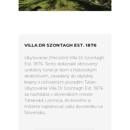
VILLA DR SZONTAGH EST. 1876
Ubytovanie (Penzión) Villa Dr Szontagh
Est. 1876. Tento dokonale obnovený
unikátny hotel je dom s historickým
dedičstvom, zasadený do idylickej
krajiny s úchvatným pozadím Tatier.
Ubytovanie Villa Dr Szontagh Est. 1876
sa nachádza v slovenskom meste
Tatranská Lomnica, do ktorého si
môžete naplánovať vašú dovolenku na
Slovensku.