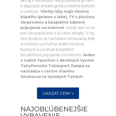
ako aj v reštaurácii. Na požiadanie je vám
k dispozícii antialergická posteľná bielizeň
a vankúše.
Všetky izby majú vlastnú
kúpeľňu (priamo v izbe), TV s plochou
obrazovkou a bezplatné káblové
pripojenie na internet
. Každý deň sú tu
pre vás pripravené à la carte raňajky. V tej
istej budove sa nachádza reštaurácia, kde
si môžete vychutnať jedlá miestnej
kuchyne a využívať bezplatné
bezdrôtové pripojenie na internet.
Jeden
z našich favoritov v destinácii Vysoké
TatryPenzión Tatrasport Zampa sa
nachádza v centre Starého
Smokovca vo Vysokých Tatrách
.
UKÁZAT CENY »
NAJOBĽÚBENEJŠIE
VYBAVENIE