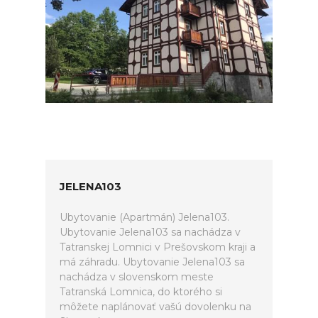
JELENA103
Ubytovanie (Apartmán) Jelena103.
Ubytovanie Jelena103 sa nachádza v
Tatranskej Lomnici v Prešovskom kraji a
má záhradu. Ubytovanie Jelena103 sa
nachádza v slovenskom meste
Tatranská Lomnica, do ktorého si
môžete naplánovať vašú dovolenku na