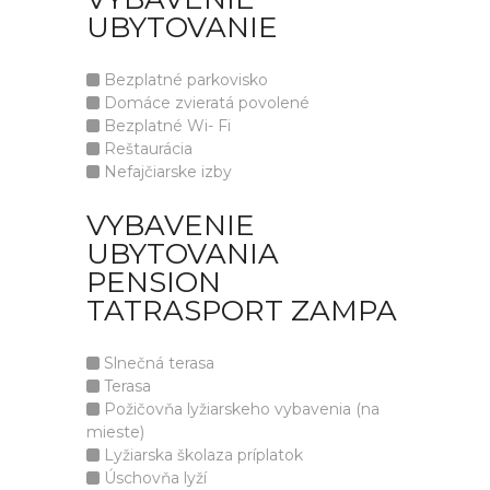
UBYTOVANIE
Bezplatné parkovisko
Domáce zvieratá povolené
Bezplatné Wi- Fi
Reštaurácia
Nefajčiarske izby
VYBAVENIE
UBYTOVANIA
PENSION
TATRASPORT ZAMPA
Slnečná terasa
Terasa
Požičovňa lyžiarskeho vybavenia (na
mieste)
Lyžiarska školaza príplatok
Úschovňa lyží