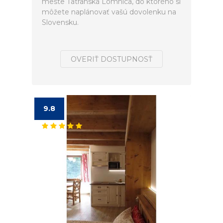
meste Tatranská Lomnica, do ktorého si
môžete naplánovať vašú dovolenku na
Slovensku.
OVERIŤ DOSTUPNOSŤ
9.8