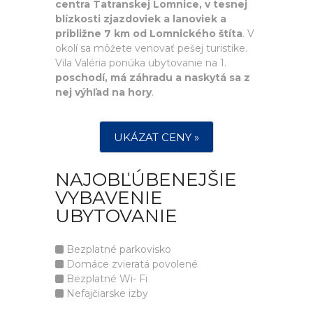
centra Tatranskej Lomnice, v tesnej
blízkosti zjazdoviek a lanoviek a
približne 7 km od Lomnického štíta
. V
okolí sa môžete venovať pešej turistike.
Vila Valéria ponúka ubytovanie na 1.
poschodí, má záhradu a naskytá sa z
nej výhľad na hory
.
UKÁZAT CENY »
NAJOBĽÚBENEJŠIE
VYBAVENIE
UBYTOVANIE
Bezplatné parkovisko
Domáce zvieratá povolené
Bezplatné Wi- Fi
Nefajčiarske izby