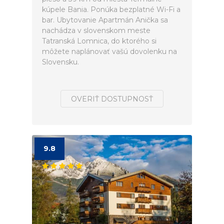
kúpele Bania. Ponúka bezplatné Wi-Fi a
bar. Ubytovanie Apartmán Anička sa
nachádza v slovenskom meste
Tatranská Lomnica, do ktorého si
môžete naplánovať vašú dovolenku na
Slovensku.
OVERIŤ DOSTUPNOSŤ
9.8