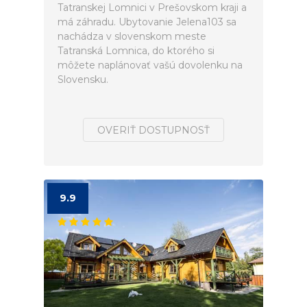
Tatranskej Lomnici v Prešovskom kraji a
má záhradu. Ubytovanie Jelena103 sa
nachádza v slovenskom meste
Tatranská Lomnica, do ktorého si
môžete naplánovať vašú dovolenku na
Slovensku.
OVERIŤ DOSTUPNOSŤ
9.9