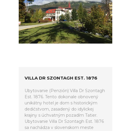
VILLA DR SZONTAGH EST. 1876
Ubytovanie (Penzión) Villa Dr Szontagh
Est. 1876. Tento dokonale obnovený
unikátny hotel je dom s historickým
dedičstvom, zasadený do idylickej
krajiny s úchvatným pozadím Tatier.
Ubytovanie Villa Dr Szontagh Est. 1876
sa nachádza v slovenskom meste