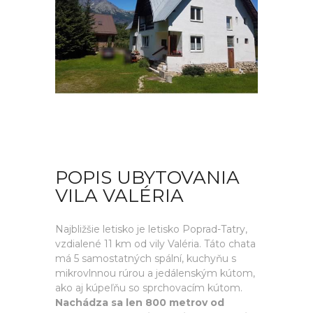
POPIS UBYTOVANIA
VILA VALÉRIA
Najbližšie letisko je letisko Poprad-Tatry,
vzdialené 11 km od vily Valéria. Táto chata
má 5 samostatných spální, kuchyňu s
mikrovlnnou rúrou a jedálenským kútom,
ako aj kúpeľňu so sprchovacím kútom.
Nachádza sa len 800 metrov od