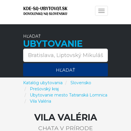
Toggle
navigation
HĽADAŤ
UBYTOVANIE
HĽADAŤ
Katalóg ubytovania
Slovensko
Prešovský kraj
Ubytovanie mesto Tatranská Lomnica
Vila Valéria
VILA VALÉRIA
CHATA V PRÍRODE