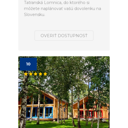
Tatranská Lomnica, do ktorého si
môžete naplánovať vašú dovolenku na
Slovensku.
OVERIŤ DOSTUPNOSŤ
10