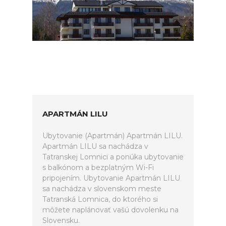
APARTMÁN LILU
Ubytovanie (Apartmán) Apartmán LILU.
Apartmán LILU sa nachádza v
Tatranskej Lomnici a ponúka ubytovanie
s balkónom a bezplatným Wi-Fi
pripojením. Ubytovanie Apartmán LILU
sa nachádza v slovenskom meste
Tatranská Lomnica, do ktorého si
môžete naplánovať vašú dovolenku na
Slovensku.